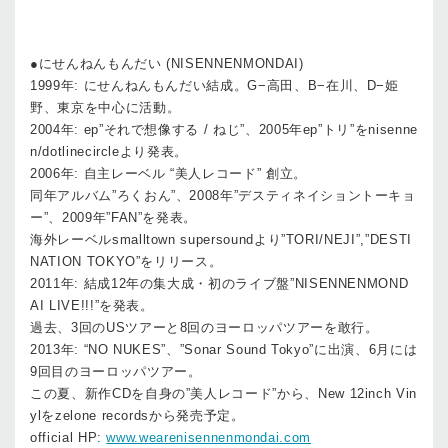
●にせんねんもんだい (NISENNENMONDAI)
1999年: にせんねんもんだい結成。G−高田、B−在川、D−姫
野、東京を中心に活動。
2004年: ep”それで想像する / ねじ”、2005年ep”トリ”をnisenne
n/dotlinecircleより発表。
2006年: 自主レーベル “美人レコード” 創立。
同年アルバム”ろくおん”、2008年”デスティネイショントーキョ
ー”、2009年”FAN”を発表。
海外レーベルsmalltown supersoundより”TORI/NEJI”,”DESTI
NATION TOKYO”をリリース。
2011年: 結成12年の集大成・初のライブ盤”NISENNENMOND
AI LIVE!!!”を発表。
過去、3回のUSツアーと8回のヨーロッパツアーを敢行。
2013年: “NO NUKES”、”Sonar Sound Tokyo”に出演、6月には
9回目のヨーロッパツアー。
この夏、新作CDを自身の”美人レコード”から、New 12inch Vin
ylをzelone recordsから発売予定。
official HP:
www.wearenisennenmondai.com