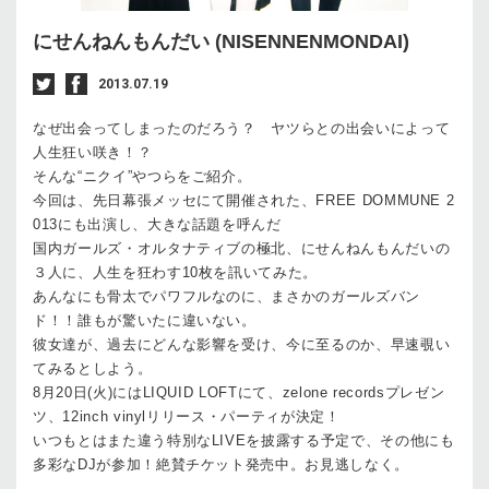
にせんねんもんだい (NISENNENMONDAI)
2013.07.19
なぜ出会ってしまったのだろう？ ヤツらとの出会いによって
人生狂い咲き！？
そんな“ニクイ”やつらをご紹介。
今回は、先日幕張メッセにて開催された、FREE DOMMUNE 2
013にも出演し、大きな話題を呼んだ
国内ガールズ・オルタナティブの極北、にせんねんもんだいの
３人に、人生を狂わす10枚を訊いてみた。
あんなにも骨太でパワフルなのに、まさかのガールズバン
ド！！誰もが驚いたに違いない。
彼女達が、過去にどんな影響を受け、今に至るのか、早速覗い
てみるとしよう。
8月20日(火)にはLIQUID LOFTにて、zelone recordsプレゼン
ツ、12inch vinylリリース・パーティが決定！
いつもとはまた違う特別なLIVEを披露する予定で、その他にも
多彩なDJが参加！絶賛チケット発売中。お見逃しなく。