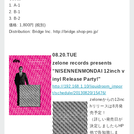
1. A-1
2. B-1
3. B-2
価格: 1,800円 (税別)
Distribution: Bridge Inc.
http://bridge.shop-pro.jp/
08.20.TUE
zelone records presents
“NISENNENMONDAI 12inch v
inyl Release Party!”
http://192.168.1.10/liquidroom_impor
t/schedule/20130820/15476/
zeloneからの12inc
hリリースは8月発
売予定！
（詳しい発売日が
決定しましたらHP
他で告知致しま