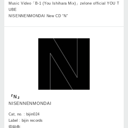
Music Video「B-1 (You Ishihara Mix)」zelone official YOU T
UBE
NISENNENMONDAI New CD “N”
『N』
NISENNENMONDAI
Cat, no. : bijin024
Label : bijin records
収録曲: