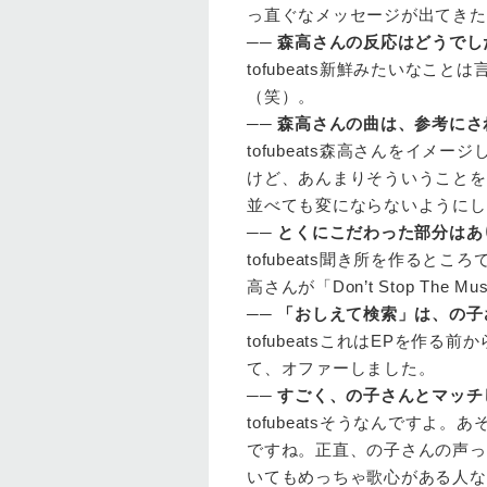
っ直ぐなメッセージが出てきた
──
森高さんの反応はどうでし
tofubeats
新鮮みたいなことは
（笑）。
──
森高さんの曲は、参考にさ
tofubeats
森高さんをイメージ
けど、あんまりそういうことを
並べても変にならないようにし
──
とくにこだわった部分はあ
tofubeats
聞き所を作るところ
高さんが「Don’t Stop T
──
「おしえて検索」は、の子
tofubeats
これはEPを作る前
て、オファーしました。
──
すごく、の子さんとマッチ
tofubeats
そうなんですよ。あ
ですね。正直、の子さんの声っ
いてもめっちゃ歌心がある人な