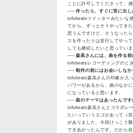
ことに許可してくださって、感
──
作ったら、すぐに世に出し
tofubeats
ツイッターみたいな
てから、ずっとそうやってきた
思うんですけど、そうなったら
スを作ったりは並行してやって
しても継続したいと思っていま
──
森高さんには、曲を作る前
tofubeats
レコーディングのと
──
制作の前にはお会いしなか
tofubeats
森高さんの印象が入
パワーがあるから、曲のなかに
になっていると思います。
──
曲のテーマはあったんです
tofubeats
森高さんとコラボレ
たいっていうエゴがあって（笑
がありました。今回けっこう難
できあがったんです。だから自