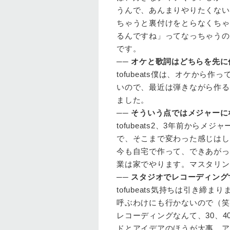
うんで、あんまりやりたくない
ちゃうと裏付けをとらなくちゃい
るんですね」ってなっちゃうの
です。
──
オケと歌詞はどちらを先に
tofubeats
僕は、オケから作っ
いので、最近は弾きながら作る
ました。
──
そういう点ではメジャーに
tofubeats
2、3年前からメジャ
で、そこまで変わった感じはし
今も自宅で作って、できあがっ
業は家でやります。マスタリン
──
スタジオでレコーディング
tofubeats
気持ちは引き締まり
呼ぶわけにも行かないので（笑
レコーディングなんて、30、
ドとアイデアのほうが大事。ア