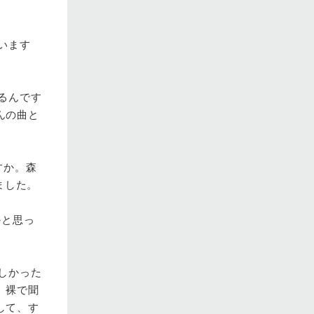
います
るんです
んの曲と
すか。森
しました。
かと思っ
しかった
、裸で聞
して、す