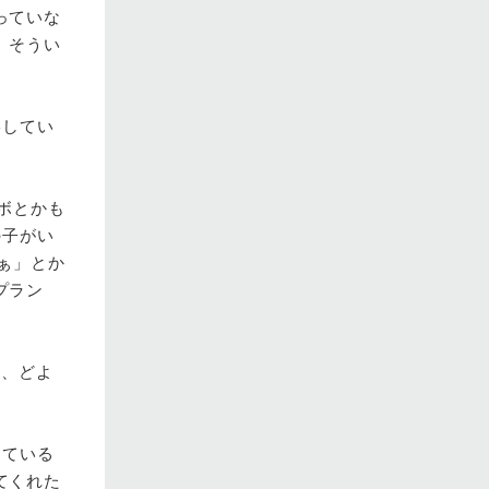
っていな
、そうい
影してい
ボとかも
の子がい
かぁ」とか
プラン
て、どよ
っている
てくれた