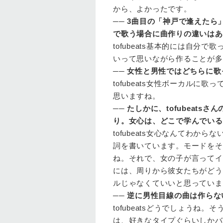
から、よかったです。
──
3曲目の「神戸で逢えたら
で歌う場合に曲作りの違いはあ
tofubeats
基本的には自分で歌
いって思いながら作ることが多
──
女性と男性ではどちらに歌
tofubeats
女性ボーカルに歌っ
思いますね。
──
たしかに、tofubeat
り。女心は、どこで学んでいる
tofubeats
女心なんてわからな
詞を書いています。モードをそ
ね。それで、女の子が言ってイ
には、周りから彼女たちがどう
ルじゃなくていいと思っていま
──
逆に男性目線の曲は作らな
tofubeats
どうでしょうね。そ
は、好きなタイプぐらいしかバ