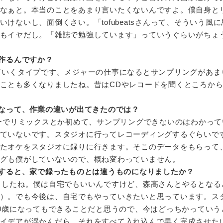
なぁと。本当のことをあまり言いたくないんですよ。僕自身と
けないし、面倒くさい。「tofubeatsさんって、そういう風
もイヤだし。「雑誌で勉強しています」っていうぐらいがちょ
作るんですか？
ていくタイプです。メジャーの仕事になるとサンプリングがあま
ことも多くなりましたね。昔はCDやレコードを聞くところか
なって、作業の違いが出てきたのでは？
ーでリミックスとか初めて、サンプリングできないのはわかって
ていないです。スタジオに行ってレコーディングするぐらいで
たオケをスタジオに録りに行きます。そこのデータをもらって
グも僕がしていないので、概ね変わっていません。
すると、家で録ったものとは違うものになりましたか？
ましたね。僕は自宅でもいいんですけど、森高さんとやるとなる
）。でも今後は、自宅でもやっていきたいと思っています。ス
40歳になってもできることだと思うので、今はどっちかっていう
イデアが浮かんだら、それをすべて入れ込んで早く完成させた