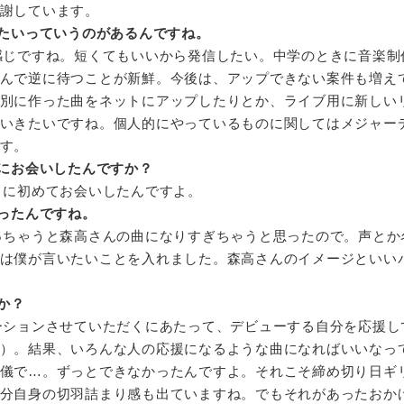
謝しています。
たいっていうのがあるんですね。
感じですね。短くてもいいから発信したい。中学のときに音楽制
んで逆に待つことが新鮮。今後は、アップできない案件も増え
別に作った曲をネットにアップしたりとか、ライブ用に新しい
いきたいですね。個人的にやっているものに関してはメジャー
す。
にお会いしたんですか？
きに初めてお会いしたんですよ。
ったんですね。
っちゃうと森高さんの曲になりすぎちゃうと思ったので。声とか
は僕が言いたいことを入れました。森高さんのイメージといい
か？
ーションさせていただくにあたって、デビューする自分を応援し
）。結果、いろんな人の応援になるような曲になればいいなっ
儀で…。ずっとできなかったんですよ。それこそ締め切り日ギ
分自身の切羽詰まり感も出ていますね。でもそれがあったおか