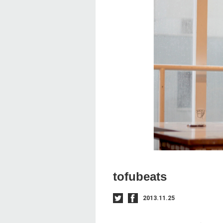
tofubeats
2013.11.25