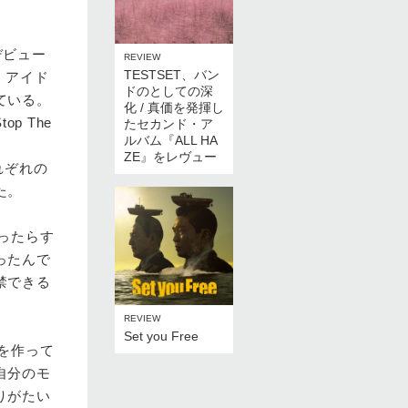
デビュー
REVIEW
TESTSET、バン
得。アイド
ドのとしての深
ている。
化 / 真価を発揮し
op The
たセカンド・ア
ルバム『ALL HA
、
ZE』をレヴュー
れぞれの
た。
ったらす
ったんで
禁できる
REVIEW
Set you Free
を作って
自分のモ
りがたい