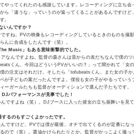
てやってくれたのも感謝しています。レコーディングに立ち会
から「違うな」っていうのが返ってくることがあるんですけど
す。
ないんですか？
けですね。PVの映像もレコーディングしているときのものを撮
らんに合成をしたんです（笑）。
p The Music」もある意味衝撃的でした。
ィアなんですよね。監督の森さんは昔からの友だちなんで僕のツ
ubeatsくん、今回はどういうPVがいいの？」って聞かれて「女
の注文はそれだけ。そしたら「tofubeatsくん、また女の子
ペが子どもの案だったんですよ。僕役も女の子がやるっていう
ィーガールたちも監督がオーディションで選んだ子たちです。
の子、DJパフォーマンスが見事でした！
いんですよね（笑）。DJブースに入った彼女の立ち振舞いを見
が登場するのもすごくよかったです。
たんですけど、PVでは僕が最後、オチで出てくるのが定番にな
るので（笑）。醤油かけられたりとか。監督がかっこよく撮っ