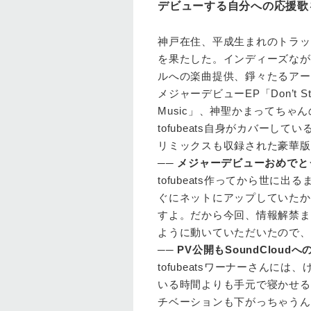
デビューする自分への応援歌
神戸在住、平成生まれのトラックメ
を果たした。インディーズながらア
ルへの楽曲提供、錚々たるアー
メジャーデビューEP「Don’t St
Music」、神聖かまってち
tofubeats自身がカバー
リミックスも収録された豪華版
──
メジャーデビューおめでと
tofubeats
作ってから世に出る
ぐにネットにアップしていたか
すよ。だから今回、情報解禁ま
ように動いていただいたので、
──
PV公開もSoundClou
tofubeats
ワーナーさんには、
いる時間よりも手元で寝かせる
チベーションも下がっちゃうん