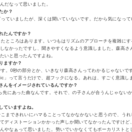
んだなって思いました。
たか？
言っていましたが、深くは聞いていないです。だから気になって
れたんですか？
したところはあります。いつもはリズムのアプローチを複雑にす
しなかったですし、聞きやすくなるよう意識しました。森高さ
たいと思ったんですよね。
りますか？
です。0秒の部分とか、いきなり森高さんってわかるじゃないで
he Music」って言うだけで、超フックになる。あれは、すごく意識
さんをイメージされているんですか？
から先にあった曲なんです。それで、の子さんが合うんじゃない
していますよね。
そこまできれいにハマることってなかなかないと思うので、うれ
てディストーションかかった声しか聞いてなかったんですけど
んやなぁって思いました。勢いでいかなくてもボーカリストと