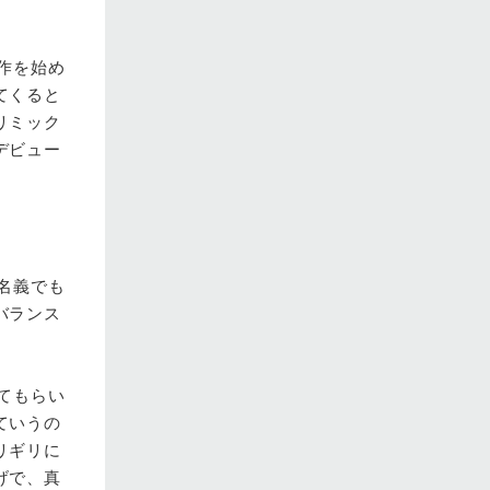
作を始め
てくると
リミック
デビュー
名義でも
バランス
てもらい
ていうの
リギリに
げで、真