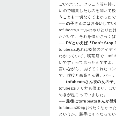
ごいですよ。けっこう芯を持っ
いので編集したものを聞いて後
うことも一切なくてよかったで
──
の子さんにはお会いしてい
tofubeats
メールのやりとりだ
ただいて、それを僕がざっくば
──
PVといえば「Don’t Sto
tofubeats
あれは監督のアイデ
わかっていて。喫茶店で「tof
いです」って言ったんですよ。僕
言いながら、あげてくれたコン
で。僕役と森高さん役、パーテ
──
tofubeatsさん役の女
tofubeats
ノリ方も僕より、ぽ
めきが起こっていました。
──
最後にtofubeatsさん
tofubeats
本当は出たくなかっ
というか。勝手にそうなってい