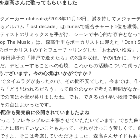
を森高さんに歌ってもらいました
ーカーtofubeatsが2013年11月13日、満を持してメジャー
ルバム「lost decade」はiTunesで総合チャート1位を獲
ティストのリミックスを手がけ、シーンで中心的な存在となっ
op The Music」は、森高千里をボーカリストに迎えた「Don’t St
ゃんのボーカリストの子とフューチャリングした「おねがい検索」
している桜田淳子の「神戸で逢えたら」の3曲を収録。そのほかに、そ
だ。デビューすることへの心境、これからの活動について伺っ
うございます。今の心境はいかがですか？
までタイムラグがあったので、その間不安でした。今までは、作
ら「どう思われるだろう」って自分のなかで考える時間がなか
での間は不安が募りましたね。でも、できるだけ早い段階で解
その点はよかったです。
dへの配信も発売前に公開されていましたよね
けっこうフレキシブルに主張させていただいています。できた曲
ことに慣れていないこともあって、それがけっこう苦しくて。
ですよ。そこは考慮していただきました。森高さんサイドもあ