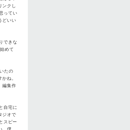
リンクし
に思ってい
うどいい
りできな
ら始めて
いたの
すかね。
、編集作
と自宅に
タジオで
とスピー
い。僕、