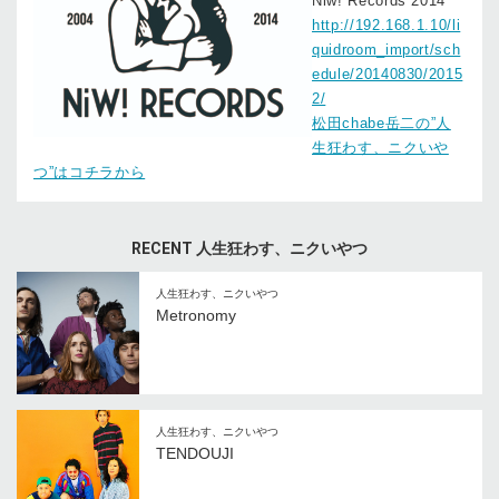
Niw! Records 2014
http://192.168.1.10/li
quidroom_import/sch
edule/20140830/2015
2/
松田chabe岳二の”人
生狂わす、ニクいや
つ”はコチラから
RECENT 人生狂わす、ニクいやつ
人生狂わす、ニクいやつ
Metronomy
人生狂わす、ニクいやつ
TENDOUJI