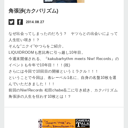
角張渉(カクバリズム)
2014.08.27
なぜ出会ってしまったのだろう？ ヤツらとの出会いによって
人生狂い咲き！？
そんな“ニクイ”やつらをご紹介。
LIQUIDROOMも恵比寿に引っ越し10年目。
今週末開催される、『kakubarhythm meets Niw! Records』の
イベントも今年で10年目！！！(祝)
さらには今回で10回目の開催というミラクル！！！
ということで今回は、各レーベル1名に、自身の名盤10枚を選
んでいただきました！！！
前回のNiw!Records 松田chabe岳二に引き続き、カクバリズム
角張渉の人生を狂わす10枚とは！？