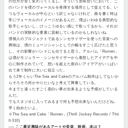
の仕方が全く変わってくるし、そういう意味合いにおいて、こ
のバンドを僕のヴォーカルを発揮する場所として捉えてる。い
つもヴォーカルが中心という訳じゃないけれど、曲を書く時は
常にヴォーカルのイメージがあるんだ。僕はいわゆる典型的な
歌手じゃないし、けっこうゆるい感じで歌ってるから、それが
バンドの実験的な要素に貢献しているのかもしれないね。
僕個人のプロジェクトであるシンセサイザーを使った音楽への
興味は、僕のミュージシャンとしての幅をすごく広げたと思う
し、その影響がバンドにも出てると思う。アルバム「Runner」
は僕がモジュラー・シンセサイザーから着想したアイデアを中
心に制作されていて、想いを超えた面白いアイデアがいっぱい
出て来て制作に大いに役立った。
もう2年くらいThe Sea and Cakeのアルバム制作はしてないか
らそろそろ何かやりたいなと考えて興奮している。
今までと違ったすごく面白い事が出来るような予感がしている
んだ。
でもスタジオに入ってみるまで何も予想出来ないんだけどね。
早く始めたいよ。
※The Sea and Cake「Runner」(Thrill Jockey Records / Thri
ll-310)
──
ここ最近興味があるアートや音楽、映画、本は？