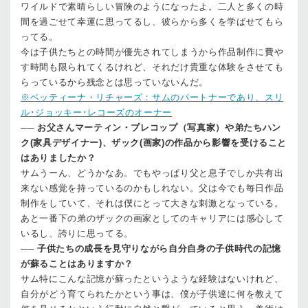
ワイルドで素晴らしい冒険のようになったよ。二人と多くの時
間を過ごせて幸運に思ってるし、彼らから多くを学ばせてもら
ってる。
今は子供たちとの時間が優先されてしまうから作品制作に費や
す時間も限られてくるけれど、それだけ貴重な体験をさせても
らっているから残念とは思っていないんだ。
※ベッティーナ・リチャーズ：サムのパートナーであり、スリ
ル･ジョッキー･レコーズのオーナー
──
お父さんマーティン・プレコップ（写真家）や弟たちハン
ク(家具デザイナー)、ザック(画家)の作品から影響を受けること
はありましたか？
サム
うーん、どうかなあ。でもやっぱり父と息子でしか共有出
来ない感覚を持っているのかもしれない。父は今でも毎日作品
制作をしていて、それは僕にとって大きな刺激となっている。
あと一番下の弟のザックの画家としてのキャリアには感心して
いるし、誇りに思ってる。
──
子供たちの成長を見守りながら自分自身の子供時代の記憶
が蘇ることはありますか？
サム
特にこんな記憶が蘇ったというような経験はないけれど、
自分がどう育てられたかという事は、僕が子供達に何を教えて