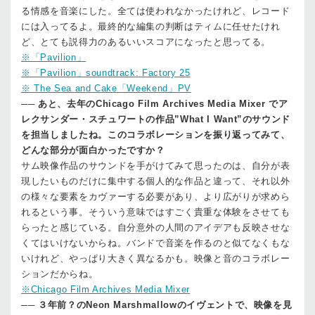
る情感を音楽にした。全ては使われなかったけれど、レコード
には入ってるよ。最終的な編集の判断はティムに任せたけれ
ど、とても説得力のあるいいスコアになったと思ってる。
※「Pavilion」
※「Pavilion」soundtrack: Factory 25
※ The Sea and Cake「Weekend」PV
──
あと、去年のChicago Film Archives Media Mixer でア
レクサンダー・スチュワートの作品”What I Want”のサウンド
を担当しましたね。このコラボレーションを振り返ってみて、
どんな部分が面白かったですか？
サム
映像作品のサウンドを手がけてみて思ったのは、自分が表
現したいものだけに集中する個人的な作品と違って、それ以外
の様々な要素をカヴァーする必要があり、より広がりが求めら
れるという事。そういう意味ではすごく貴重な体験をさせても
らったと感じている。自分意外の人間のアイデアも反映させな
くてはいけないからね。バンドで音楽を作るのと似てなくもな
いけれど、やっぱり大きく異なるかも。映像と音のコラボレー
ションだからね。
※Chicago Film Archives Media Mixer
──
３年前？のNeon Marshmallowのイヴェントで、映像を見