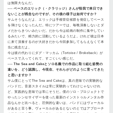
は無限大なんだ。
──
ベースのエリック（・クラリッジ）さんが怪我で来日でき
ないことが残念なのですが、その後の様子は如何ですか？
サム
そうなんだよ、エリックは手根管症候群を発症してベース
を弾けなくなったんだ。特にツアーでは、毎晩演奏しないとダ
メだからきついみたいだ。だから今は絵画の制作に集中してい
るみたいで、精力的に活動しているようだよ。けれど彼は日本
に来て演奏するのが大好きだから今回参加してもらえなくて本
当に残念だよ。
今は彼の代わりにダグ・マッカム（Tortoise / Brokeback）が
ベースで入ってくれて、すごくいい感じだ。
──
The Sea and Cakeとソロ名義での作品に取り組む姿勢の
違いを、どう認識し、今現在、それらがどのように育ってきた
と思いますか？
サム
僕にとってThe Sea and Cakeは、真の意味での実験的な
バンドだ。音楽スタイルは常に実験的ってわけじゃないけれ
ど、実践的な意味では常にそうだ。僕のソロ・プロジェクトで
やったシンセサイザーを使った最新のインストゥルメンタル作
品なんかと比べると、圧倒的な違いは、バンドにはヴォーカル
があると言う事。ヴォーカルがあるとないのとではアプローチ