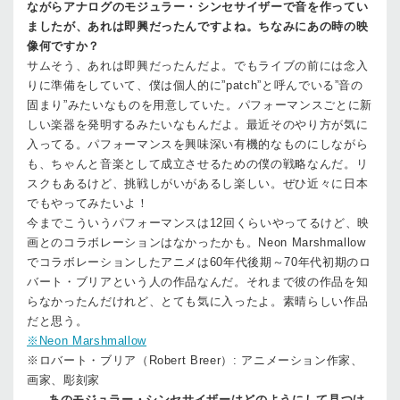
ながらアナログのモジュラー・シンセサイザーで音を作ってい
ましたが、あれは即興だったんですよね。ちなみにあの時の映
像何ですか？
サム
そう、あれは即興だったんだよ。でもライブの前には念入
りに準備をしていて、僕は個人的に”patch”と呼んでいる”音の
固まり”みたいなものを用意していた。パフォーマンスごとに新
しい楽器を発明するみたいなもんだよ。最近そのやり方が気に
入ってる。パフォーマンスを興味深い有機的なものにしながら
も、ちゃんと音楽として成立させるための僕の戦略なんだ。リ
スクもあるけど、挑戦しがいがあるし楽しい。ぜひ近々に日本
でもやってみたいよ！
今までこういうパフォーマンスは12回くらいやってるけど、映
画とのコラボレーションはなかったかも。Neon Marshmallow
でコラボレーションしたアニメは60年代後期～70年代初期のロ
バート・ブリアという人の作品なんだ。それまで彼の作品を知
らなかったんだけれど、とても気に入ったよ。素晴らしい作品
だと思う。
※Neon Marshmallow
※ロバート・ブリア（Robert Breer）: アニメーション作家、
画家、彫刻家
──
あのモジュラー・シンセサイザーはどのようにして見つけ