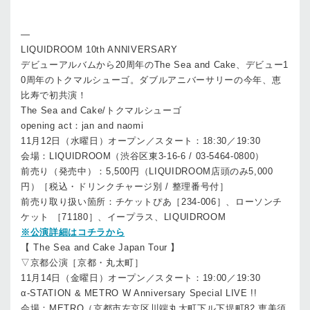
—
LIQUIDROOM 10th ANNIVERSARY
デビューアルバムから20周年のThe Sea and Cake、デビュー1
0周年のトクマルシューゴ。ダブルアニバーサリーの今年、恵
比寿で初共演！
The Sea and Cake/トクマルシューゴ
opening act：jan and naomi
11月12日（水曜日）オープン／スタート：18:30／19:30
会場：LIQUIDROOM（渋谷区東3-16-6 / 03-5464-0800）
前売り（発売中）：5,500円（LIQUIDROOM店頭のみ5,000
円）［税込・ドリンクチャージ別 / 整理番号付］
前売り取り扱い箇所：チケットぴあ［234-006］、ローソンチ
ケット ［71180］、イープラス、LIQUIDROOM
※公演詳細はコチラから
【 The Sea and Cake Japan Tour 】
▽京都公演［京都・丸太町］
11月14日（金曜日）オープン／スタート：19:00／19:30
α-STATION & METRO W Anniversary Special LIVE !!
会場：METRO（京都市左京区川端丸太町下ル下堤町82 恵美須