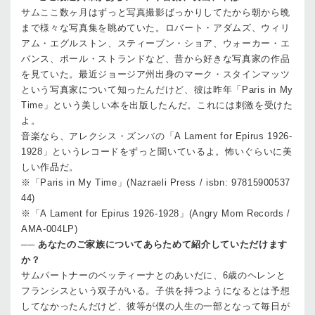
サム
ここ数ヶ月はずっと写真撮影ばっかりしてたから朝から晩
まで様々な写真集を眺めていた。ロバート・アダムズ、ウィリ
アム・エグルストン、スティーブン・ショア、ウォーカー・エ
バンス、ポール・ストランドなど、昔から好きな写真家の作品
を見ていた。最近ジョージア州出身のマーク・スタインマッツ
という写真家について知ったんだけど、彼は昨年「Paris in My
Time」という美しい本を出版したんだ。これには刺激を受けた
よ。
音楽なら、アレクシス・ズンバの「A Lament for Epirus 1926-
1928」というレコードをずっと聞いているよ。怖いぐらいに美
しい作品だ。
※「Paris in My Time」(Nazraeli Press / isbn: 97815900537
44)
※「A Lament for Epirus 1926-1928」(Angry Mom Records /
AMA-004LP)
──
あなたのご家族についてあらためて紹介していただけます
か？
サム
パートナーのベッティーナとのあいだに、6歳のヘレンと
フランシスという双子がいる。子供を持つようになるとは予想
してなかったんだけど、彼等が僕の人生の一部となって毎日が