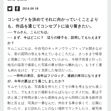
2014.09.18
コンセプトを決めてそれに向かっていくことより
も、作品を通じてコンセプトに辿り着きたい。
──
サムさん、こんにちは。
──
まず、今はどこに？ 辺りの様子を、説明してもらえます
か？
サム
こんにちは。今自宅のキッチンでラップトップを開きなが
ら、君の質問の答えを考えているところだよ。さっきまで暗室
と現像についての文章を読んでいたから、今朝子供達と行った
地元の温室で撮影した写真の事が頭から離れない。もうすぐ夏
も終わるけど、すごく充実した毎日だった。
──
一昨年の来日、去年はフジロック、連続の来日になります
が、今年の夏はどう過ごしましたか？
サム
そうだなあ、写真集を作りたくてその事を考えながら過ご
してた。でもまだまだ撮影をがんばらないとダメだね。夏は子
供と過ごす時間が多いから面倒をみながら同時に出来る創作活
動と言えば、写真が一番なんだ。外出する事が多くて、公園に
行ったり、まだ訪れたことのない場所でランチしたり、被写体