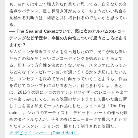
も、曲作りはすごく職人的な作業だと思ってる。自分なりの合
格点やバランス、足し算引き算があって、ちょうどいい具合を
見極める判断力は、経験と共に培われるのでないかと思ってい
る。
──
The Sea and Cakeについて、既に次のアルバムのレコー
ディングなど予定や、今後の方向性について思うところはあり
ますか？
サム
ジョンが最近スタジオを引っ越したので、そこが落ち着い
たらこの秋か冬ぐらいにレコーディングを始めたいと考えて
る。前もって方向性を決めたくないから、スタジオに入ってか
らどんなインスピレーションが湧いてくるかを大切にしたいん
だ。コンセプトを決めてそれに向かっていくことよりも、作品
を通じてコンセプトに辿り着きたい。待ちきれないよ。あと
は、2015年の頭にソロの方でシンセサイザーのレコードを出す
のを楽しみにしてる。ある映画のサントラとして書いた曲に新
しく曲を書き加えて一つの作品にした。タイトルは「The Rep
ublic」。シカゴのアーティスト、デビッド・ハートの作った映
画のタイトルなんだ。今年の春にニューヨークで展示された大
きなインスタレーションの一部として制作された映画だ。
※ デビッド・ハート（David Hartt）