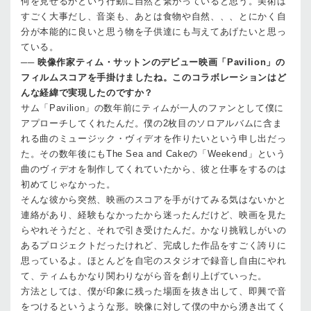
何を見せるかという行動に自然と繋がっていると思う。美術は
すごく大事だし、音楽も、あとは食物や自然、、、とにかく自
分が本能的に良いと思う物を子供達にも与えてあげたいと思っ
ている。
──
映像作家ティム・サットンのデビュー映画「Pavilion」の
フィルムスコアを手掛けましたね。このコラボレーションはど
んな経緯で実現したのですか？
サム
「Pavilion」の数年前にティムが一人のファンとして僕に
アプローチしてくれたんだ。僕の2枚目のソロアルバムに含ま
れる曲のミュージック・ヴィデオを作りたいという申し出だっ
た。その数年後にもThe Sea and Cakeの「Weekend」という
曲のヴィデオを制作してくれていたから、彼と仕事をするのは
初めてじゃなかった。
そんな彼から突然、映画のスコアを手がけてみる気はないかと
連絡があり、経験もなかったから迷ったんだけど、映画を見た
らやれそうだと、それで引き受けたんだ。かなり挑戦しがいの
あるプロジェクトだったけれど、完成した作品をすごく誇りに
思っているよ。ほとんどを自宅のスタジオで録音し自由にやれ
て、ティムもかなり関わりながら音を創り上げていった。
方法としては、僕が印象に残った場面を抜き出して、即興で音
をつけるというような形。映像に対して僕の中から湧き出てく