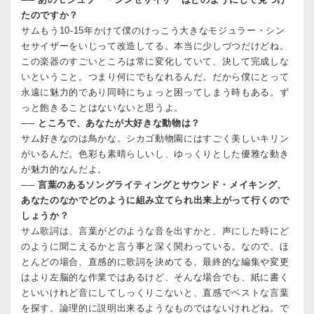
たのですか？
サム
もう10-15年かけて僕のけっこう大きなモジュラー・シン
セサイザーをいじって改造してる。本当に少しづつだけどね。
この楽器のすごいところは常に変化していて、決して完成しな
いということ。つまり何にでもなれるんだ。だから僕にとって
永遠に魅力的であり同時にちょっと困ってしまう時もある。ず
っと飽きることはないないと思うよ。
──
ところで、あなたが大好きな動物は？
サム
好きなのは鳥かな。シカゴ動物園にはすごく美しいキリン
がいるんだ。色彩も素晴らしいし、ゆっくりとした優雅な動き
が魅力的なんだよ。
──
言葉のあるソングライティングとサウンド・メイキング、
あなたのなかでどのように組み立てられ出来上がって行くので
しょうか？
サム
歌詞は、言葉がどのような音を出すかと、声にした時にど
のように聞こえるかと言う事と深く関わっている。なので、ほ
とんどの場合、直感的に歌詞を決めてる。最終的な編集や変更
はより左脳的な作業ではあるけど、そんな場合でも、紙に書く
といいけれど音にしてしっくりこないと、直感でベストな言葉
を探す。論理的に説明出来るようなものではないけれどね。で