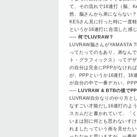
て、その流れで16連打（脳、Kes
然、脳さんから弟にならない？と
KESさん見に行った時に一度軽
というか16連打に合流した感じ
──
何でLUVRAW？
LUVRAW
脳さんがYAMAST
ってたってのもあり、弟なんで
ト・グラフィックス）ってデザ
の自分は完全にPPPがなけれ
が、PPPというか16連打。1
が自分の中で一番デカい。PPP
──
LUVRAW & BTBの後で
LUVRAW
自分なりのやり方と
なすごい才能だし16連打のよ
スカムだと書かれていて、「く
いまは別に何とも思わないすけど
れましたっていう画を見せたい
ったなーと思いますが。一番何