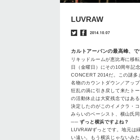
LUVRAW
2014.10.07
カルトアーバンの最高峰、で
リキッドルームが恵比寿に移転
日（金曜日）にその10周年記念公
CONCERT 2014だ。この謎
名物のカウントダウン／アップ・
狂乱の渦に引き戻して来たトークボッ
の活動休止は大変残念ではある
決定したのがこのイメクラ・コ
みらいのベーシスト、横山氏同
──
ずっと横浜ですよね？
LUVRAW
ずっとです。地元は
い遠い。もう横浜じゃないみた