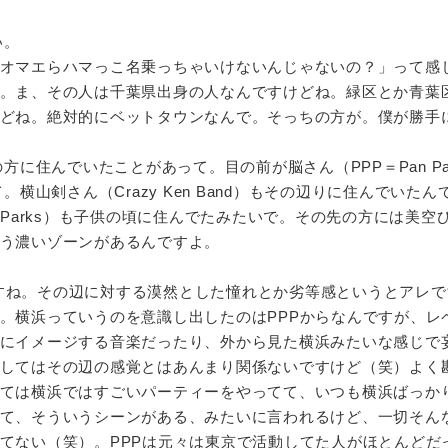
い。
オマエらハマっこ名乗っちゃいけないんじゃないの？」って感
。ま、その人は千葉県出身の人なんですけどね。緑区とか青葉
どね。絶対的にベットタウンなんで。そっちの方が。僕が勝手
に住んでいたことがあって。目の前が脳さん（PPP＝Pan Paci
s）住んでて。横山剣さん（Crazy Ken Band）もその辺りに住んでいた
ley Parks）も子供の頃に住んでたみたいで。その先の方には美空
う濃いゾーンがあるんですよ。
ですね。その辺に対する漠然とした憧れとか劣等感というとアレで
。横浜っていうのを意識し出したのはPPPからなんですが、レ
にイメージする音楽だったり、外から見た横浜みたいな感じで
してはその辺の感覚とはあんまり関係ないですけど（笑）よく
ては横浜ではすごいパーティーをやってて、いつも横浜ばっか
て、そういうシーンがある、みたいに言われるけど、一切そん
てない（笑）。PPPは元々は東京で活動してた人がほとんどだ