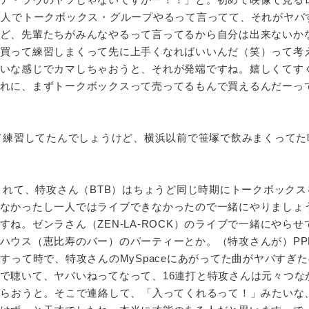
三人でトークボックス・グループやるって言ってて、それがヤバ
ど、先輩たちがみんなやるって言ってるから自分は出来ないか
買って練習しまくって先に上手くなればいいんだ（笑）って考
いな感じでカマしちゃおうと、それが発端ですね。嬉しくてす
れに、まずトークボックスって売ってるもんで買えるんだーっ
て練習してたんでしょうけど、横浜以前で笹塚で飲みまくってた
されて、特攻さん（BTB）はちょうど同じ時期にトークボックス
なかったし一人ではライブできなかったので一緒にやりましょ
ね。ゼンラさん（ZEN-LA-ROCK）のライブで一緒にやらせ
ハウス（恵比寿のバー）のパーティーとか。（特攻さんが）PP
すって時で、特攻さんのMySpaceにあがってた曲がヤバすぎ
で聴いて、ヤバいねってなって、16連打と特攻さんは元々つな
もらおうと。そこで連絡して、「入ってくれるって！」みたいな