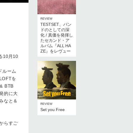
REVIEW
TESTSET、バン
ドのとしての深
化 / 真価を発揮し
たセカンド・ア
ルバム『ALL HA
ZE』をレヴュー
10月10
ッドルーム
OFTを
 BTB
発的に大
みなと＆
REVIEW
Set you Free
からすご