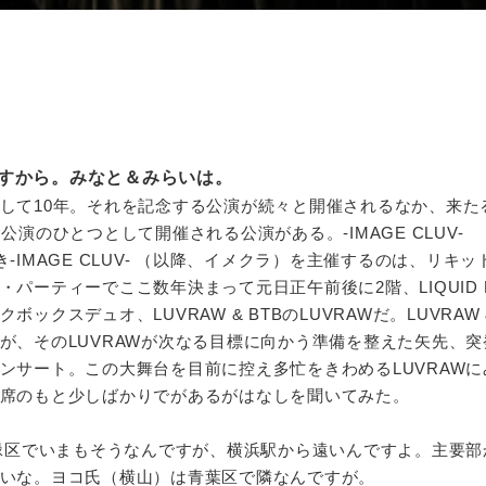
すから。みなと＆みらいは。
して10年。それを記念する公演が続々と開催されるなか、来たる
演のひとつとして開催される公演がある。-IMAGE CLUV-
多き-IMAGE CLUV- （以降、イメクラ）を主催するのは、リキ
パーティーでここ数年決まって元日正午前後に2階、LIQUID L
クスデュオ、LUVRAW & BTBのLUVRAWだ。LUVRAW &
が、そのLUVRAWが次なる目標に向かう準備を整えた矢先、突
ンサート。この大舞台を目前に控え多忙をきわめるLUVRAWに
席のもと少しばかりでがあるがはなしを聞いてみた。
緑区でいまもそうなんですが、横浜駅から遠いんですよ。主要部
いな。ヨコ氏（横山）は青葉区で隣なんですが。