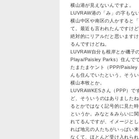
横山
港が見えないんですよ。
LUVRAW
港の「み」の字もな
横山
中区や南区の人かすると「
て。最近も言われたんですけど
絶対的にリアルだと思いますけ
るんですけどね。
LUVRAW
自分も根岸とか磯子の方
Playa/Paisley Park
たまたまケント（PPP/Pais
んも住んでいたという。そうい
横山
本牧とか。
LUVRAW
KESさん（PPP）
ど、そういうのはありましたね
るとかではなく記号的に見た時
というか。みなと＆みらいに関
れてるんですが、イメージとし
れば地元の人たちがいっぱい来
なくて、ほとんど受け入れられ