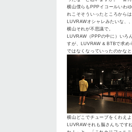
横山
僕らもPPPイコールいわゆ
れこそそういったところからは
LUVRAW
オシャレみたいな、
横山
それが不思議で。
LUVRAW
（PPPの中に）いろん
すが、LUVRAW & BTB
ではなくなっていったのかなと
横山
どこでチューブをくわえよ
LUVRAW
それも脳さんちですね
ね！」と。「これカリフォルニ