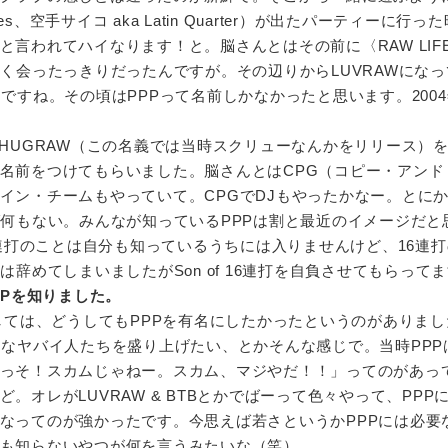
、空手サイコ aka Latin Quarter）が出たパーティーに行っ
言われてハイなります！と。脳さんとはその前に〈RAW LIF
く会ったっきりだったんですが。その辺りからLUVRAWになっ
ですね。その頃はPPPって名前しかなかったと思います。200
A THUGRAW（この名義では当時スクリューなんかをリリース）
名前をつけてもらいました。脳さんとはCPG（コピー・アンド
イン・チームもやっていて。CPGでDJもやったかなー。とに
ば何もない。みんなが知っているPPPは割と最近のイメージだと
6連打のことは自分も知っているうちには入りませんけど、16連
は辞めてしまいましたがSon of 16連打を自負させてもらって
PPPを知りました。
しては、どうしてもPPPを有名にしたかったというのがありまし
うなヤバイ人たちを盛り上げたい、とかそんな感じで。当時PPP
っそ！スカムじゃねー。スカム、マジやだ！！」ってのがあっ
。オレがLUVRAW & BTBとかでばーって色々やって、PPP
なってのが強かったです。今思えば若さというかPPPには必要
も知らないやつが何を言うみたいな（笑）