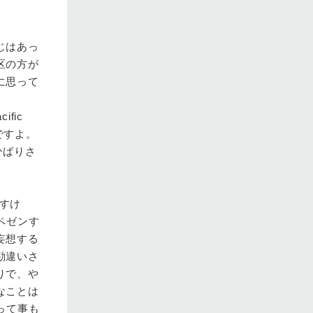
じはあっ
区の方が
に思って
fic
んですよ。
ひばりさ
すけ
ペゼンす
妄想する
勘違いさ
りで、や
なことは
って事も