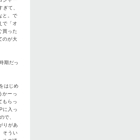
すぎて、
なと。で
えで「オ
ぐ買った
てのが大
時期だっ
をはじめ
うかーっ
てもらっ
Pに入っ
たので、
がりがあ
、そうい