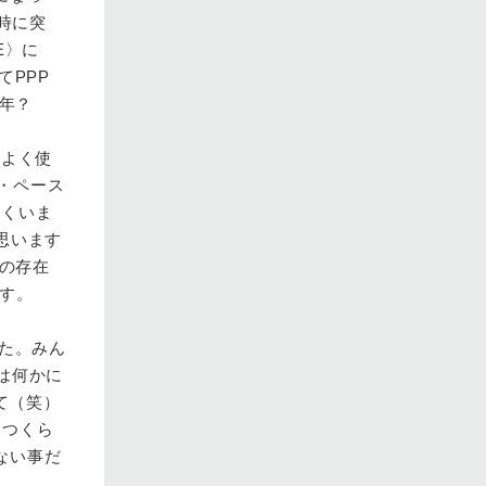
た時に突
E〉に
てPPP
4年？
をよく使
・ペース
かくいま
思います
打の存在
ます。
た。みん
は何かに
て（笑）
につくら
ない事だ