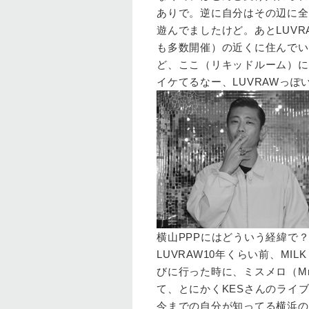
ありで。逆に自分はその辺に全
遊んでましたけど。あとLUVR
も多数開催）の近くに住んでい
ど、ここ（リキッドルーム）に
イケてるなー、LUVRAWっ
横山
PPPにはどういう経緯で
LUVRAW
10年くらい前、MIL
びに行った時に、ミスメロ（Mr
て、とにかくKESさんのライ
今までの自分が知ってる横浜の