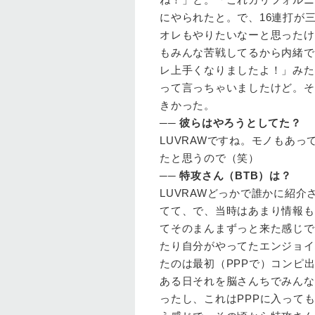
にやられたと。で、16連打が
オレもやりたいなーと思ったけ
もみんな苦戦してるから内緒で
レ上手くなりましたよ！」みた
って言っちゃいましたけど。そ
きかった。
──
彼らはやろうとしてた？
LUVRAW
ですね。モノもあっ
たと思うので（笑）
──
特攻さん（BTB）は？
LUVRAW
どっかで誰かに紹介
てて、で、当時はあまり情報も
てそのまんまずっと来た感じです
たり自分がやってたエンジョイ
たのは最初（PPPで）コンピ出
ある日それを脳さんちでみんな
ったし、これはPPPに入って