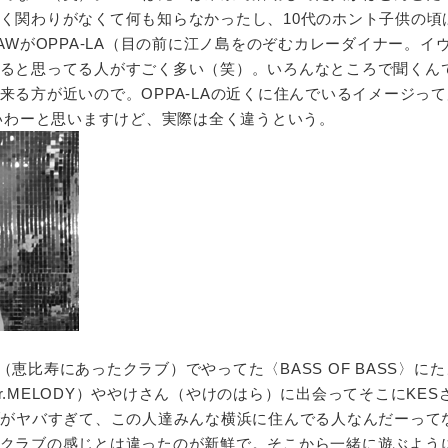
く関わりがなくて何も知らなかったし、10代のホント子供の頃
AWがOPPA-LA（目の前に江ノ島をのぞむカレーダイナー。イ
ると思ってる人がすごく多い（笑）。いろんなところで聞くん
来る方が近いので。OPPA-LAの近くに住んでいるイメージっ
ぽいわーと思いますけど、実際は全く違うという。
？
K（恵比寿にあったクラブ）でやってた〈BASS OF BASS〉に
.MELODY）ややけさん（やけのはら）に出会ってそこにKES
ブがヤバすぎて、この人達みんな横浜に住んでる人なんだーって
クラブの感じとは違ったのが新鮮で。そこから一緒に遊ぶよう