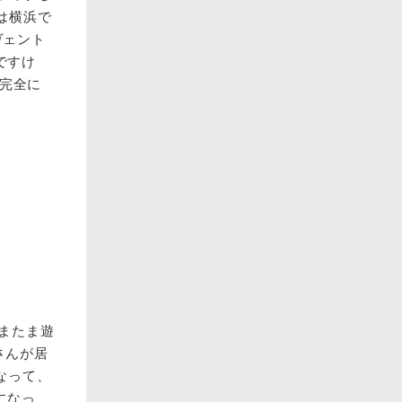
は横浜で
ヴェント
ですけ
て完全に
たまたま遊
さんが居
なって、
になっ