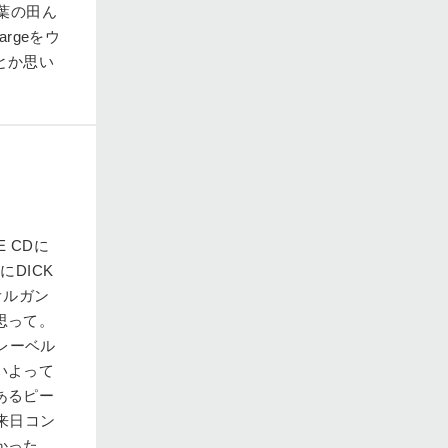
葉の田ん
rgeをウ
とか思い
E CDに
DICK
オルガン
思って。
ドレーベル
いよって
あるピー
来日コン
かった。