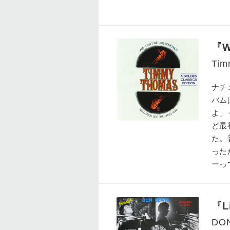
『W
Tim
ナチ
バム
よ」
ど最
た。
った
ーっ
『L
DO