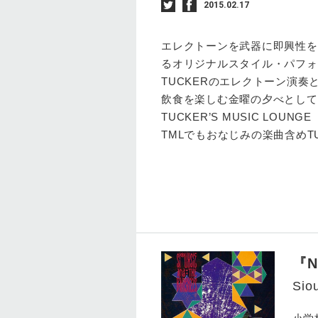
2015.02.17
エレクトーンを武器に即興性を
るオリジナルスタイル・パフォー
TUCKERのエレクトーン演
飲食を楽しむ金曜の夕べとして
TUCKER’S MUSIC LO
TMLでもおなじみの楽曲含めT
『N
Sio