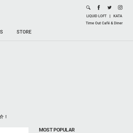
LIQUID LOFT
|
KATA
Time Out Café & Diner
S
STORE
介！
MOST POPULAR