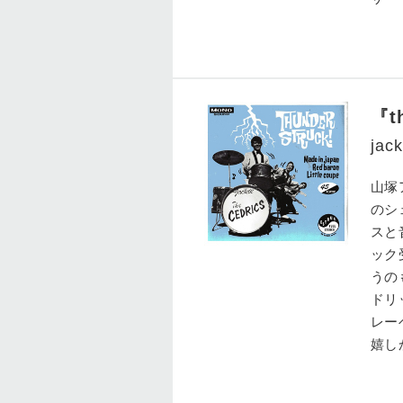
『t
jack
山塚
のシ
スと
ック
うの
ドリ
レー
嬉し