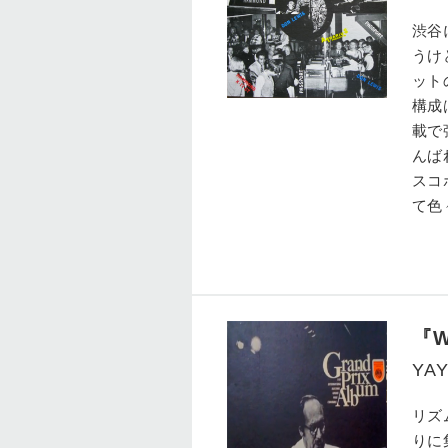
渋谷
うけ
ット
構成
載で
んば
スコ
て色
『W
YAY
リズ
りに