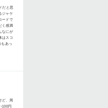
ドだと思
るジャケ
コードで
だく感満
んなにが
体はスコ
のもあっ
けど、周
100円