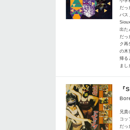
小学
だっ
バス
Sio
出た
だっ
ク再
の木
帰る
まし
『S
Bor
兄貴
コッ
だっ