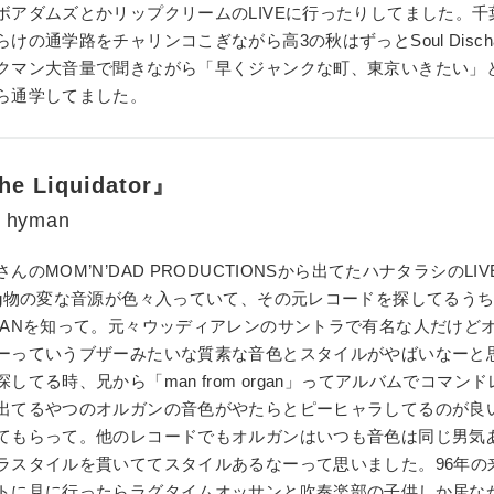
ボアダムズとかリップクリームのLIVEに行ったりしてました。千
らけの通学路をチャリンコこぎながら高3の秋はずっとSoul Discha
クマン大音量で聞きながら「早くジャンクな町、東京いきたい」
ら通学してました。
he Liquidator』
k hyman
んのMOM’N’DAD PRODUCTIONSから出てたハナタラシのLIV
og物の変な音源が色々入っていて、その元レコードを探してるうちに
MANを知って。元々ウッディアレンのサントラで有名な人だけど
ーっていうブザーみたいな質素な音色とスタイルがやばいなーと
探してる時、兄から「man from organ」ってアルバムでコマン
出てるやつのオルガンの音色がやたらとピーヒャラしてるのが良
てもらって。他のレコードでもオルガンはいつも音色は同じ男気
ラスタイルを貫いててスタイルあるなーって思いました。96年の
トに見に行ったらラグタイムオッサンと吹奏楽部の子供しか居な