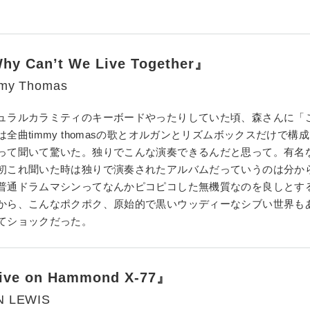
hy Can’t We Live Together』
my Thomas
ュラルカラミティのキーボードやったりしていた頃、森さんに「
は全曲timmy thomasの歌とオルガンとリズムボックスだけで構
って聞いて驚いた。独りでこんな演奏できるんだと思って。有名
初これ聞いた時は独りで演奏されたアルバムだっていうのは分か
普通ドラムマシンってなんかピコピコした無機質なのを良しとす
から、こんなポクポク、原始的で黒いウッディーなシブい世界も
てショックだった。
ive on Hammond X-77』
N LEWIS