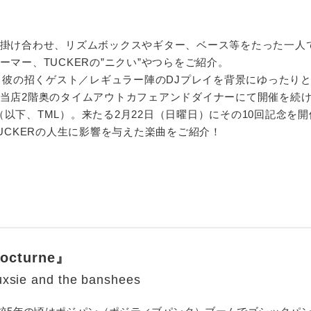
掛け合わせ、リズムボックスやギター、ベース等をたった一人
マー、TUCKERの”ニクい”やつらをご紹介。
奏と彼の招くゲスト／レギュラー陣のDJプレイを背景にゆったり
当店2階奥のタイムアウトカフェアンドダイナーにて開催を続
UNGE（以下、TML）。来たる2月22日（日曜日）にその10回記念を
UCKERの人生に影響を与えた楽曲をご紹介！
octurne』
uxsie and the banshees