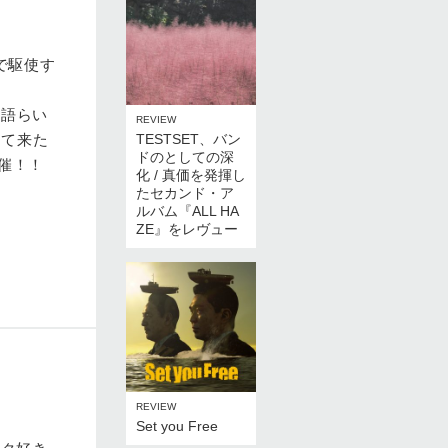
で駆使す
と語らい
REVIEW
けて来た
TESTSET、バン
ドのとしての深
開催！！
化 / 真価を発揮し
たセカンド・ア
ルバム『ALL HA
ZE』をレヴュー
REVIEW
Set you Free