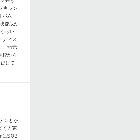
ンク好き
ンキャン
ルバム
IVE映像版が
円くらい
ーディス
た。地元
学校から
練習して
テンとか
てくる家
にSOB