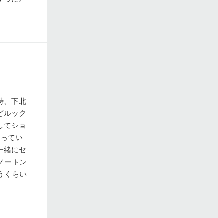
時、下北
どルック
してショ
チってい
一緒にセ
ノートン
うくらい