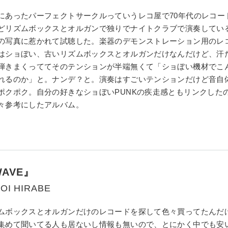
にあったパーフェクトサークルっていうレコ屋で70年代のレコー
どリズムボックスとオルガンで独りでナイトクラブで演奏してい
の写真に惹かれて試聴した。楽器のデモンストレーション用のレ
はショぼい、古いリズムボックスとオルガンだけなんだけど、汗
弾きまくっててそのテンションが半端無くて「ショぼい機材でこ
れるのか」と。ナンデ？と。演奏はすごいテンションだけど音自
ポクポク。自分の好きなショぼいPUNKの疾走感ともリンクした
々参考にしたアルバム。
AVE』
OI HIRABE
ムボックスとオルガンだけのレコードを探して色々買ってたんだ
集めて聞いてる人も居ないし情報も無いので、とにかく中でも安い