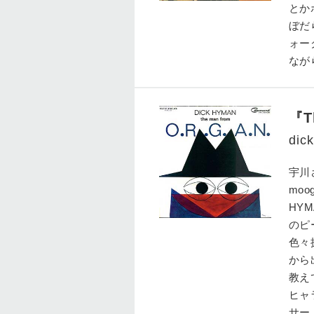
とか
ぼだ
ォー
なが
『T
dic
宇川さ
mo
HY
のピ
色々
から
教え
ヒャ
サー