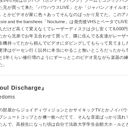
校5年の頃はポジパン（ポジティブパンク）ブームでゴシックパ
た兄が買って来た「バウハウスLIVE」とか「ジャパン／オイルオ
」とかビデオが家に色々あってそんなのばっかり見てた。このア
uxsie and the banshees「Nocturne」は発売後VHSとベータでL
んだけど高くて変えなくてレーザーディスクは少し安くて8,000
たから兄弟でお年玉合わせて買って、隣に住んでる友達がレーザ
生機持ってたから頼んでビデオにダビングしてもらって見てまし
更津はゲーセン行く以外に本当にやること無いところだったから
と1年くらい修行増のようにずーっとこのビデオ見ながら楽器の
た。
oul Discharge』
edoms
の部屋からジョイディヴィジョンとかサイキックTVとかノイバウ
プシュートコップとか襖一枚へだてて、そんな音楽ばっかり流れ
たんで、高校生になった頃は自分で法政大学学生会館大ホ－ルとか