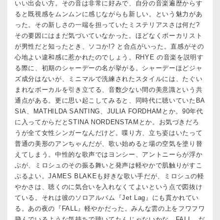
いい出会い方。その音は非常に好みで、自分の音楽遍歴からす
ると既視感をムンムンに感じながらも新しい。という魅力があ
った。その新しさの一端を担っていたミステリアスさは何だ?
その要因にはまだ気づいていなかった。ほどなくボーカリスト
が男性だと知ったとき、ソコか!? と合点がいった。直感がその
心地よい違和感に惹かれたのでしょう。RHYE の音楽を説明す
る際に、初期のシャーデーの名が挙がる。シャーデーほどジャ
ズ成分はないが、ミニマルで洗練されたスタイルには、たぐい
まれなボーカルを引き立てる、音数少ない間の美意識という共
通点がある。更に思い起こしてみると、同時代に聴いていたBA
SIA、MATHILDA SANTING、JULIA FORDHAMとか。90年代
に入ってからだとSTINA NORDENSTAMとか。お気づきだろ
うが全て女性シンガーなんだけど。喋り方、立ち姿はいたって
普通の美形のアンちゃんだが、歌い始めると場の空気を塗り替
えてしまう。中性的な歌声ではヨンシー、アントニーらが浮か
ぶが、ミロシュのその振る舞いと発声は軽やかで肌触りがすこ
ぶるよい。JAMES BLAKEも好きな歌い手だが、ミロシュの軽
やかさは、聴くのに気合いを入れなくてよいという点で図抜け
ている。それは彼のソロアルバム『Jet Lag』にも貫かれてい
る。あの夜の『FALL』軽やかだった。みんな雲の上をフワフワ
飛んでいるような気持ちで聴いてたんじゃないかな。FALL、だ