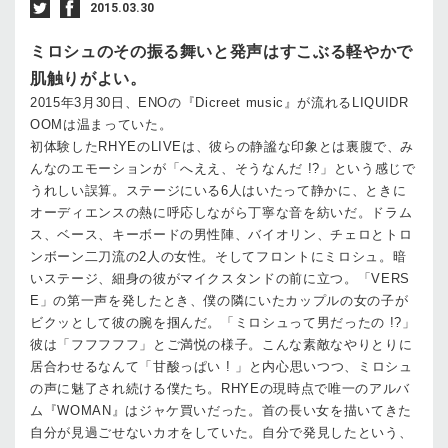
2015.03.30
ミロシュのその振る舞いと発声はすこぶる軽やかで
肌触りがよい。
2015年3月30日、ENOの『Dicreet music』が流れるLIQUIDR
OOMは温まっていた。
初体験したRHYEのLIVEは、彼らの静謐な印象とは裏腹で、み
んなのエモーションが「へええ、そうなんだ !?」という感じで
うれしい誤算。ステージにいる6人はいたって静かに、ときに
オーディエンスの熱に呼応しながら丁寧な音を紡いだ。ドラム
ス、ベース、キーボードの男性陣、バイオリン、チェロとトロ
ンボーン二刀流の2人の女性。そしてフロントにミロシュ。暗
いステージ、細身の彼がマイクスタンドの前に立つ。「VERS
E」の第一声を発したとき、僕の隣にいたカップルの女の子が
ビクッとして彼の腕を掴んだ。「ミロシュって男だったの !?」
彼は「フフフフフ」とご満悦の様子。こんな素敵なやりとりに
居合わせるなんて「甘酸っぱい ! 」と内心思いつつ、ミロシュ
の声に魅了され続ける僕たち。RHYEの現時点で唯一のアルバ
ム『WOMAN』はジャケ買いだった。首の長い女を描いてきた
自分が見過ごせないカオをしていた。自分で発見したという、