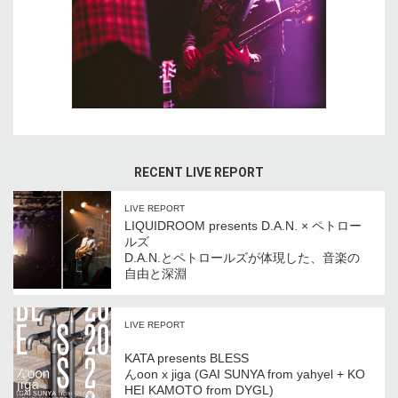
RECENT LIVE REPORT
LIVE REPORT
LIQUIDROOM presents D.A.N. × ペトロー
ルズ
D.A.N.とペトロールズが体現した、音楽の
自由と深淵
LIVE REPORT
KATA presents BLESS
んoon x jiga (GAI SUNYA from yahyel + KO
HEI KAMOTO from DYGL)