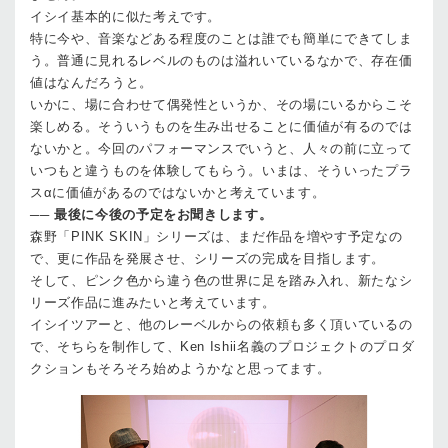
イシイ
基本的に似た考えです。
特に今や、音楽などある程度のことは誰でも簡単にできてしま
う。普通に見れるレベルのものは溢れいているなかで、存在価
値はなんだろうと。
いかに、場に合わせて偶発性というか、その場にいるからこそ
楽しめる。そういうものを生み出せることに価値が有るのでは
ないかと。今回のパフォーマンスでいうと、人々の前に立って
いつもと違うものを体験してもらう。いまは、そういったプラ
スαに価値があるのではないかと考えています。
──
最後に今後の予定をお聞きします。
森野
「PINK SKIN」シリーズは、まだ作品を増やす予定なの
で、更に作品を発展させ、シリーズの完成を目指します。
そして、ピンク色から違う色の世界に足を踏み入れ、新たなシ
リーズ作品に進みたいと考えています。
イシイ
ツアーと、他のレーベルからの依頼も多く頂いているの
で、そちらを制作して、Ken Ishii名義のプロジェクトのプロダ
クションもそろそろ始めようかなと思ってます。