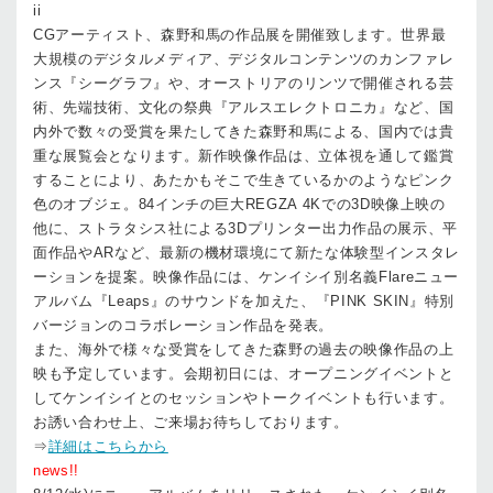
ii
CGアーティスト、森野和馬の作品展を開催致します。世界最
大規模のデジタルメディア、デジタルコンテンツのカンファレ
ンス『シーグラフ』や、オーストリアのリンツで開催される芸
術、先端技術、文化の祭典『アルスエレクトロニカ』など、国
内外で数々の受賞を果たしてきた森野和馬による、国内では貴
重な展覧会となります。新作映像作品は、立体視を通して鑑賞
することにより、あたかもそこで生きているかのようなピンク
色のオブジェ。84インチの巨大REGZA 4Kでの3D映像上映の
他に、ストラタシス社による3Dプリンター出力作品の展示、平
面作品やARなど、最新の機材環境にて新たな体験型インスタレ
ーションを提案。映像作品には、ケンイシイ別名義Flareニュー
アルバム『Leaps』のサウンドを加えた、『PINK SKIN』特別
バージョンのコラボレーション作品を発表。
また、海外で様々な受賞をしてきた森野の過去の映像作品の上
映も予定しています。会期初日には、オープニングイベントと
してケンイシイとのセッションやトークイベントも行います。
お誘い合わせ上、ご来場お待ちしております。
⇒
詳細はこちらから
news!!