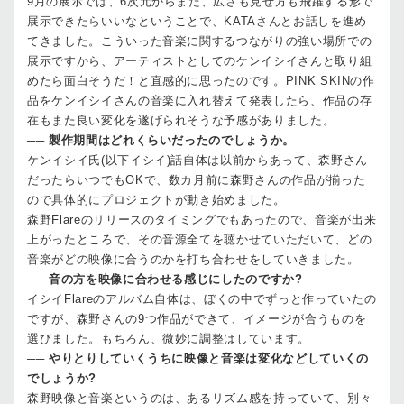
9月の展示では、6次元からまた、広さも見せ方も飛躍する形で
展示できたらいいなということで、KATAさんとお話しを進め
てきました。こういった音楽に関するつながりの強い場所での
展示ですから、アーティストとしてのケンイシイさんと取り組
めたら面白そうだ！と直感的に思ったのです。PINK SKINの作
品をケンイシイさんの音楽に入れ替えて発表したら、作品の存
在もまた良い変化を遂げられそうな予感がありました。
──
製作期間はどれくらいだったのでしょうか。
ケンイシイ氏(以下­イシイ)
話自体は以前からあって、森野さん
だったらいつでもOKで、数カ月前に森野さんの作品が揃った
ので具体的にプロジェクトが動き始めました。
森野
Flareのリリースのタイミングでもあったので、音楽が出来
上がったところで、その音源全てを聴かせていただいて、どの
音楽がどの映像に合うのかを打ち合わせをしていきました。
──
音の方を映像に合わせる感じにしたのですか?
イシイ
Flareのアルバム自体は、ぼくの中でずっと作っていたの
ですが、森野さんの9つ作品ができて、イメージが合うものを
選びました。もちろん、微妙に調整はしています。
──
やりとりしていくうちに映像と音楽は変化などしていくの
でしょうか?
森野
映像と音楽というのは、あるリズム感を持っていて、別々