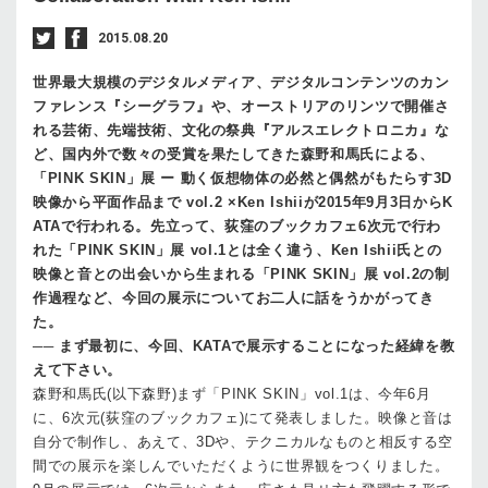
2015.08.20
世界最大規模のデジタルメディア、デジタルコンテンツのカン
ファレンス『シーグラフ』や、オーストリアのリンツで開催さ
れる芸術、先端技術、文化の祭典『アルスエレクトロニカ』な
ど、国内外で数々の受賞を果たしてきた森野和馬氏による、
「PINK SKIN」展 ー 動く仮想物体の必然と偶然がもたらす3D
映像から平面作品まで vol.2 ×Ken Ishiiが2015年9月3日からK
ATAで行われる。先立って、荻窪のブックカフェ6次元で行わ
れた「PINK SKIN」展 vol.1とは全く違う、Ken Ishii氏との
映像と音との出会いから生まれる「PINK SKIN」展 vol.2の制
作過程など、今回の展示についてお二人に話をうかがってき
た。
──
まず最初に、今回、KATAで展示することになった経緯を教
えて下さい。
森野和馬氏(以下­森野)
まず「PINK SKIN」vol.1は、今年6月
に、6次元(荻窪のブックカフェ)にて発表しました。映像と音は
自分で制作し、あえて、3Dや、テクニカルなものと相反する空
間での展示を楽しんでいただくように世界観をつくりました。