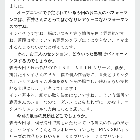
ました。
──
オープニングで予定されている今回のお二人のパフォーマ
ンスは、石井さんにとってはかなりレアケースなパフォーマン
スですね。
イシイ
そうですね、脳のいつもと違う箇所を使う雰囲気です
ね。普段は考えていても実際のクラブにではやらないことが出
来るんじゃないかなと考えてます。
──
その、お二人のセッション、どういった形態でパフォーマ
ンスするのでしょうか。
森野
今回の展示作品の”ＰＩＮＫ ＳＫＩＮ”シリーズ、僕が手
掛けたイシイさんのＰＶ、僕の個人作品等に、音楽とリミック
スしたリアルタイム映像を絡めたその場でしか味わえない実験
的な表現にしようと考えています！
イシイ
基本的、細かい取り決めはないですね、こういう場所で
森野さんのショーなので、ダンスにとらわれずに、かなり、エ
クスペリメンタルな方向になると思います。
──
今回の展示の見所はどこでしょうか。
森野
今回は、僕が海外で賞をいただいている過去の作品の展示
と、ケンイシイさんとコラボレーションした「PINK SKIN」シ
リーズの作品を３ＤやＶＲ、３Ｄプリント、２Ｄプリントと