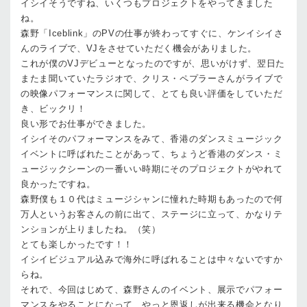
イシイ
そうですね、いくつもプロジェクトをやってきました
ね。
森野
「Iceblink」のPVの仕事が終わってすぐに、ケンイシイさ
んのライブで、VJをさせていただく機会がありました。
これが僕のVJデビューとなったのですが、思いがけず、翌日た
またま聞いていたラジオで、クリス・ペプラーさんがライブで
の映像パフォーマンスに関して、とても良い評価をしていただ
き、ビックリ！
良い形でお仕事ができました。
イシイ
そのパフォーマンスをみて、香港のダンスミュージック
イベントに呼ばれたことがあって、ちょうど香港のダンス・ミ
ュージックシーンの一番いい時期にそのプロジェクトがやれて
良かったですね。
森野
僕も１０代はミュージシャンに憧れた時期もあったので何
万人というお客さんの前に出て、ステージに立って、かなりテ
ンションが上りましたね。（笑）
とても楽しかったです！！
イシイ
ビジュアル込みで海外に呼ばれることは中々ないですか
らね。
それで、今回はじめて、森野さんのイベント、展示でパフォー
マンスをやることになって、やっと恩返しが出来る機会となり