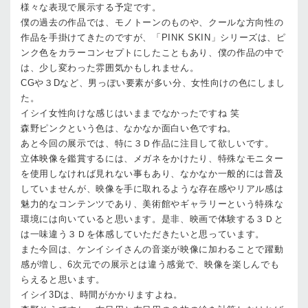
様々な表現で展示する予定です。
僕の過去の作品では、モノトーンのものや、クールな方向性の
作品を手掛けてきたのですが、「PINK SKIN」シリーズは、ピ
ンク色をカラーコンセプトにしたこともあり、僕の作品の中で
は、少し変わった雰囲気かもしれません。
CGや３Dなど、男っぽい要素が多い分、女性向けの色にしまし
た。
イシイ
女性向けな感じはいままでなかったですね 笑
森野
ピンクという色は、なかなか面白い色ですね。
あと今回の展示では、特に３Ｄ作品に注目して欲しいです。
立体映像を鑑賞するには、メガネをかけたり、特殊なモニター
を使用しなければ見れない事もあり、なかなか一般的には普及
していませんが、映像を手に取れるような存在感やリアル感は
魅力的なコンテンツであり、美術館やギャラリーという特殊な
環境には向いていると思います。是非、映画で体験する３Ｄと
は一味違う３Ｄを体感していただきたいと思っています。
また今回は、ケンイシイさんの音楽が映像に加わることで躍動
感が増し、6次元での展示とは違う感覚で、映像を楽しんでも
らえると思います。
イシイ
3Dは、時間がかかりますよね。