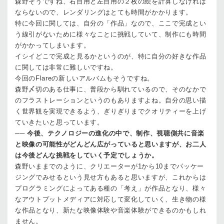
森野
そうですね、右目用と左目用の２枚の絵を計算しなければ
ならないので、レンダリングはとても時間がかかります。
特に今回に関しては、自分の「作品」なので、ここで完成とい
う線引がないために様々なことに挑戦していて、制作にも時間
がかかってしまいます。
イシイ
どこで完成と見るかというのが、特に自分の好きな作品
に関しては非常に難しいですね。
今回のFlareの新しいアルバムもそうですね。
森野
〆切のある仕事に、普段から馴れているので、そのなかで
のフラストレーションというのもありますよね。自分の思い描
く世界観を実現できるよう、ぎりぎりまでクオリティーを上げ
ていきたいと思っています。
──
今後、テクノロジーの進化の中で、制作、視聴側共に音楽
と映像の可能性がどんどん広がっていると思いますが、お二人
は今後どんな挑戦をしていく予定でしょうか。
森野
いままでのように、クリエーターが1から10までパッケー
ジングでみせるという見せ方もあると思いますが、これからは
プログラミングによってある種の「考え」が作品となり、様々
なアウトプットメディアに対応して変化していく、生き物の様
な作品となり、新たな映像体験や音楽体験ができるのかもしれ
ません。