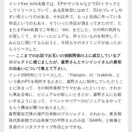
イシイ
Ken Ishii名義では、EPやデジタルなどでDJトラックと
してリリースしていて、ある意味型にはめて、DJがプレイしや
すい形というのがある。それ以外で、もっと自由に作っている
作品というのもあり、そういった作品が溜まってきたので、た
またまFlare名義で二年前に「dot」をだした。その時の気持ち
が楽しくて、そういったピュアな、作りたいものを制作して、
みんなに聴いてもらおうと。今回もそのタイミングがあったか
らリリースした。
──
ここまでのお話でお互いの信頼関係の上に成立しているプ
ロジェクトに感じましたが、森野さんとケンイシイさんの最初
の出会いについて教えて下さい。
イシイ
2000年にリリースした、「Flatspin」の「Iceblink」と
いう曲のPVを制作するときに、森野さんに制作していただくこ
とに決まって、その制作過程でウマがあったというか。それか
ら事ある毎に、ビジュアルが欲しいときとか、森野さんにお願
いするようになって、イベントやツアーのビジュアルをやって
もらう機会が幾つかありました。
森野
愛知万博の瀬戸日本館のプロジェクト、それから、東京都
現代美術館での企画展での平野さんの小説「DAWN」と映像と
音楽のインタラクティブ作品とかですね。