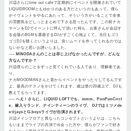
川辺
さらにtime out cafeで定期的にイベントを開催されていて
LIQUIDROOMともゆかりのある方だというのもあって。僕ら
がイヴェントをやるにあたって、そういう方がいることで全体
の雰囲気をどしっとまとめて下さる思ったんです。この前ナカ
ヤーンをDJでイベントに呼んで頂いた時も、お客さんが会話す
る会場のBGMを選曲するDJがすごく心地よくて。当日もゴリ
ゴリDJを聴くというよりは、良いムードを作ってくれるのでは
ないかなと思いお誘いしました。
──
MINODAさんのことは存じ上げなかったんですが、どんな
方なんですか？
川辺
僕らのことをずっと見てくれている人であり、理解者であ
り。
ナカ
MOODMANさんと昔からイベントをやったりしてるんです
よ。最高のテクノをかけてくれます。歳は僕の20歳上で、DJも
教えてもらってます。
──
へえ！さらに、LIQUID LOFTでも、mmm、PunPunCircl
e、嫁入りランド、ナインティーンのライヴ、 DJではミツメde
e☆jaysとG-boysライヴが出演されます。
川辺
メインフロアと異なったコンセプトというよりは、こちら
もいままでライブの共演で出会った方や、僕らがファンで好き