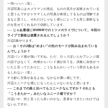
一同
ハハハ（笑）。
川辺
写真にはカメラマンの視点、ものの見方が反映されている
と思うんですがトヤマくんの写真が表現してるものは理解でき
るなと思うし、それだけじゃなく僕らにとっても常に新鮮なも
のを見せてくれるので信頼しています。
──
じゃあ最後にWWMMでのミツメのライヴについて。今回の
ライブで新曲は披露されるんでしょうか？
川辺
2曲やります。
──
お！その2曲は“めまい”の先のモードが刻み込まれている
んでしょうか？
川辺
バンド感が強いですね。ただ、ロックぽいとかアレンジ面
の話ではなくて、内側からバンド感が出てる。演奏に自信がつ
いたと言ってたわりに、こうなるんかいっていう部分もあるか
もしれない（笑）。
ナカ
妙に主張があるよね。なかなか濃い感じです。
川辺
ユニークな感じになったんじゃないかなと思います。
──
これまでの曲と比べてもユニークなんですか？それとも
「こうきたかー」みたいなユニーク感ですか？
川辺
いや、何と言ったら良いのかな。意表をつきたいわけでは
ないんですが。