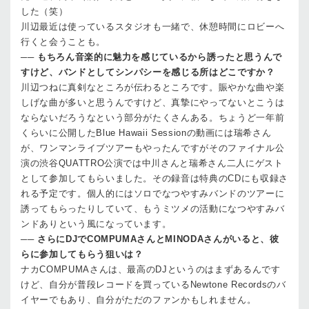
した（笑）
川辺
最近は使っているスタジオも一緒で、休憩時間にロビーへ
行くと会うことも。
──
もちろん音楽的に魅力を感じているから誘ったと思うんで
すけど、バンドとしてシンパシーを感じる所はどこですか？
川辺
つねに真剣なところが伝わるところです。賑やかな曲や楽
しげな曲が多いと思うんですけど、真摯にやってないとこうは
ならないだろうなという部分がたくさんある。ちょうど一年前
くらいに公開したBlue Hawaii Sessionの動画には瑞希さん
が、ワンマンライブツアーもやったんですがそのファイナル公
演の渋谷QUATTRO公演では中川さんと瑞希さん二人にゲスト
として参加してもらいました。その録音は特典のCDにも収録さ
れる予定です。個人的にはソロでなつやすみバンドのツアーに
誘ってもらったりしていて、もうミツメの活動になつやすみバ
ンドありという風になっています。
──
さらにDJでCOMPUMAさんとMINODAさんがいると、彼
らに参加してもらう狙いは？
ナカ
COMPUMAさんは、最高のDJというのはまずあるんです
けど、自分が普段レコードを買っているNewtone Recordsのバ
イヤーでもあり、自分がただのファンかもしれません。