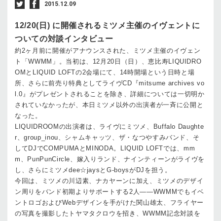
2015.12.09
12/20(日) に開催されるミツメ主催のイヴェントに
ついての対談インタビュー
約2ヶ月前に開催がアナウンスされた、ミツメ主催のイヴェン
ト「WWMM」。当初は、12月20日（日）、恵比寿LIQUIDRO
OMとLIQUID LOFTの2会場にて、14時開場という日時と場
所、さらに前売り特典としてライヴCD『mitsume archives vo
l.0』がプレゼントされることを除き、詳細については一切明か
されていなかったが、本日ミツメ以外の出演者が一斉に公開と
なった。
LIQUIDROOMの出演者は、ライヴにミツメ、Buffalo Daughte
r、group_inou、シャムキャッツ、ザ・なつやすみバンド、そ
してDJでCOMPUMAとMINODA。LIQUID LOFTでは、mm
m、PunPunCircle、嫁入りランド、ナインティーンがライヴを
し、さらにミツメdee☆jaysとG-boysがDJを担う。
今回は、ミツメの川辺素、ナカヤーンに加え、ミツメのデザイ
ン周りをバンド初期よりサポートする2人――WWMMでもイベ
ントロゴおよびWebデザインを手がけた関山雄太、フライヤー
の写真を撮影したトヤマタクロウを招き、WWMM記念対談を