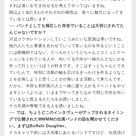
すれば違いを引き出せるか考えてやってはいますね。
関山
よく似た4人のそれぞれの個性は、徐々に魅力になってき
ているとは思います。
──
バンドとしても独立した存在でいることは大切にされてた
んじゃないですか？
川辺
コラボレーションしていこうみたいな意識は薄いですね。
他の人たちと要素を合わせていって良いものを作るということ
には積極的ではない。どっちかというとちゃんとコミュニケー
ションをとれている人や、向いてる方向が一緒の人となにかを
作って行くというほうが好きです。そこはずっとちゃんとでき
ていたんで、特別に活動の輪を広げるきっかけを作るようなこ
とを企画しようと思うことがが無いまま活動して来たんです。
だから、今回も初対面の人と一緒に盛り上がるイベントをやり
ますというよりは、いままでやってきたなかで同じ方向を向い
ているなと思える人たちをお誘いしました。
ナカ
共感や尊敬できる人を誘いましたね。
──
では、ちょうどこのインタヴューがアップされるタイミン
グで公開されたWWMMの出演バンドの話を聞かせてくださ
い。まずはBuffalo Daughter。
ナカ
キャリア的には大先輩にあたるバンドですけど、出演頂け