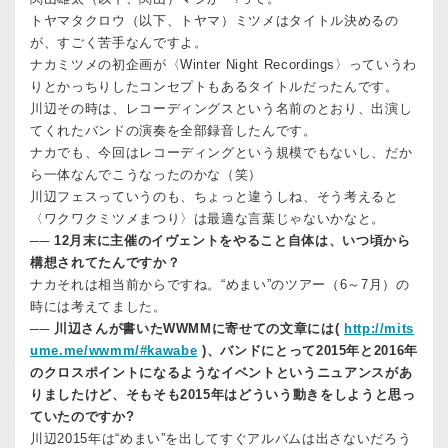
トヤマタクロウ（以下、トヤマ）
ミツメはタイトル決めるの
が、すごく苦手なんですよ。
ナカ
ミツメの初企画が〈Winter Night Recordings〉っていうわ
りとかっちりしたコンセプトもあるタイトルだったんです。
川辺
その時は、レコーディングスという名前のとおり、出演し
てくれたバンドの演奏を全部録音したんです。
ナカ
でも、今回はレコーディングという規模でもないし、だか
ら一体なんでこうなったのかな（笑）
川辺
フェスっていうのも、ちょっと違うしね、そう考えると
〈ワクワクミツメまつり〉は最適な言葉じゃないかなと。
──
12月末に主催のイヴェントをやること自体は、いつ頃から
構想されてたんですか？
ナカ
それは相当前からですね。“めまい”のツアー（6～7月）の
時には考えてました。
──
川辺さんが書いたWWMMに寄せての文章には(
http://mits
ume.me/wwmm/#kawabe
)、バンドにとって2015年と2016年
のクロスポイントになるようなイベントというニュアンスがあ
りましたけど、そもそも2015年はどういう動きをしようと思っ
ていたのですか?
川辺
2015年は“めまい”を出してすぐアルバムは出さないだろう