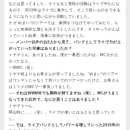
なとは思ってました。そうなると普段の活動はライブ中心にな
るので、2015年はライヴに集中して、そこで良いものをできる
ようになろうと思いながら活動していました。
ナカ
“めまい”のツアーでは、曲間をつなげてやってみたり、ち
ょっと肉体的な感じを出そうとしたんです。そうやってがんば
っていった結果、演奏に自信がつきました。
──
メンバー以外のお2人から見て、バンドとしてライヴ力が上
がっていった印象はありましたか？
トヤマ
うん、ありましたね。僕が一番思ったのは、MC力が上
がったなと。
一同
MC（笑）
トヤマ
前よりもお客さんが笑ってましたね。“めまい”のツアー
はワンマンじゃなくて対バンでのツアーだったけど、お客さん
はミツメのMCで一番笑ってました。
──
それはWWMMでも期待が持てますね（笑）。MCがうまく
なってきた以外で、なにか思うことはありました？
トヤマ
うーん。
関山
特に……（笑）。ライブが凄いとはもともと思っていた
し。
──
では、ライブバンドとしてパワーを増していった2015年の