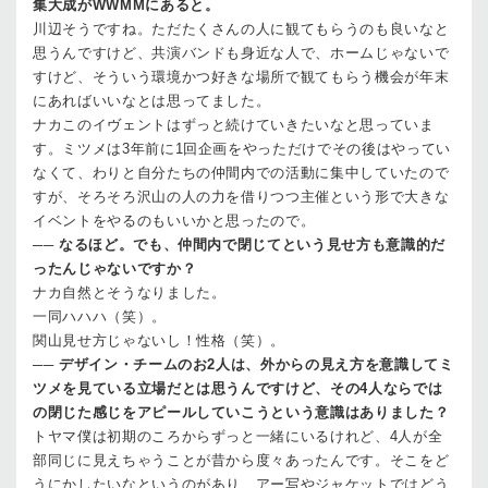
集大成がWWMMにあると。
川辺
そうですね。ただたくさんの人に観てもらうのも良いなと
思うんですけど、共演バンドも身近な人で、ホームじゃないで
すけど、そういう環境かつ好きな場所で観てもらう機会が年末
にあればいいなとは思ってました。
ナカ
このイヴェントはずっと続けていきたいなと思っていま
す。ミツメは3年前に1回企画をやっただけでその後はやってい
なくて、わりと自分たちの仲間内での活動に集中していたので
すが、そろそろ沢山の人の力を借りつつ主催という形で大きな
イベントをやるのもいいかと思ったので。
──
なるほど。でも、仲間内で閉じてという見せ方も意識的だ
ったんじゃないですか？
ナカ
自然とそうなりました。
一同
ハハハ（笑）。
関山
見せ方じゃないし！性格（笑）。
──
デザイン・チームのお2人は、外からの見え方を意識してミ
ツメを見ている立場だとは思うんですけど、その4人ならでは
の閉じた感じをアピールしていこうという意識はありました？
トヤマ
僕は初期のころからずっと一緒にいるけれど、4人が全
部同じに見えちゃうことが昔から度々あったんです。そこをど
うにかしたいなというのがあり、アー写やジャケットではどう