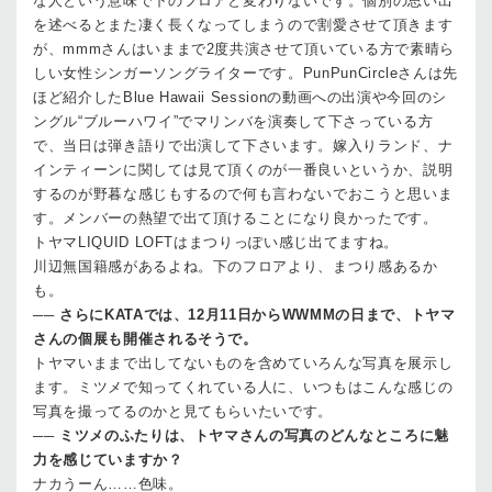
な人という意味で下のフロアと変わりないです。個別の思い出
を述べるとまた凄く長くなってしまうので割愛させて頂きます
が、mmmさんはいままで2度共演させて頂いている方で素晴ら
しい女性シンガーソングライターです。PunPunCircleさんは先
ほど紹介したBlue Hawaii Sessionの動画への出演や今回のシ
ングル“ブルーハワイ”でマリンバを演奏して下さっている方
で、当日は弾き語りで出演して下さいます。嫁入りランド、ナ
インティーンに関しては見て頂くのが一番良いというか、説明
するのが野暮な感じもするので何も言わないでおこうと思いま
す。メンバーの熱望で出て頂けることになり良かったです。
トヤマ
LIQUID LOFTはまつりっぽい感じ出てますね。
川辺
無国籍感があるよね。下のフロアより、まつり感あるか
も。
──
さらにKATAでは、12月11日からWWMMの日まで、トヤマ
さんの個展も開催されるそうで。
トヤマ
いままで出してないものを含めていろんな写真を展示し
ます。ミツメで知ってくれている人に、いつもはこんな感じの
写真を撮ってるのかと見てもらいたいです。
──
ミツメのふたりは、トヤマさんの写真のどんなところに魅
力を感じていますか？
ナカ
うーん……色味。