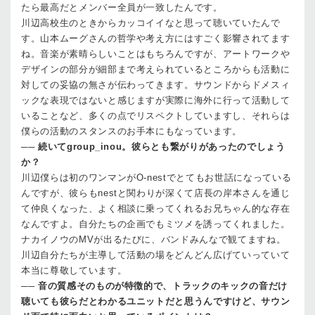
たら最高だとメンバー全員が一致したんです。
川辺
高校生のときからカッコイイなと思って聴いていたんで
す。山本ムーグさんの哲学や考え方にはすごく影響されてます
ね。音楽が素晴らしいことはもちろんですが、アートワークや
デザインの部分が細部まで考えられているところからも活動に
対しての妥協の無さが伝わってきます。サウンドからドメスィ
ックな表現ではないと感じますが実際に海外に行って活動して
いることなど、多くの点でリスペクトしていますし、それらは
僕らの活動のスタンスのお手本にもなっています。
──
続いてgroup_inou。彼らとも繋がりがあったのでしょう
か？
川辺
僕らは初のワンマンがO-nestでとてもお世話になっている
んですが、彼らもnestと関わりが深くて店長の岸本さんを通じ
て仲良くなった、よく相談に乗ってくれるお兄ちゃん的な存在
なんですよ。自分たちの企画でもミツメを誘ってくれました。
ナカ
イノウのMVが出るたびに、バンドみんなで観てますね。
川辺
自分たちが主導して活動の場をどんどん広げていっていて
本当に尊敬しています。
──
音の質感そのものが特徴的で、トラックのキックの音だけ
聴いても彼らだとわかるユニットだと思うんですけど、サウン