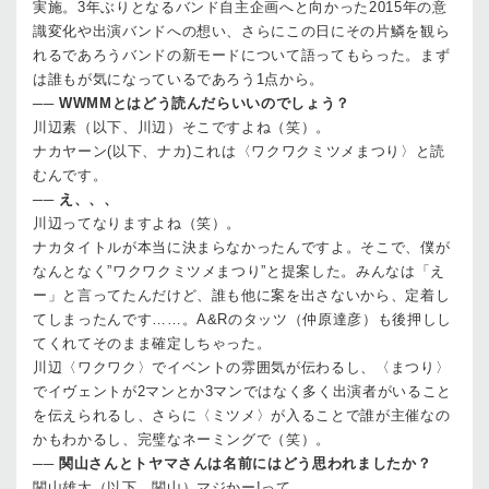
実施。3年ぶりとなるバンド自主企画へと向かった2015年の意
識変化や出演バンドへの想い、さらにこの日にその片鱗を観ら
れるであろうバンドの新モードについて語ってもらった。まず
は誰もが気になっているであろう1点から。
──
WWMMとはどう読んだらいいのでしょう？
川辺素（以下、川辺）
そこですよね（笑）。
ナカヤーン(以下、ナカ)
これは〈ワクワクミツメまつり〉と読
むんです。
──
え、、、
川辺
ってなりますよね（笑）。
ナカ
タイトルが本当に決まらなかったんですよ。そこで、僕が
なんとなく”ワクワクミツメまつり”と提案した。みんなは「え
ー」と言ってたんだけど、誰も他に案を出さないから、定着し
てしまったんです……。A&Rのタッツ（仲原達彦）も後押しし
てくれてそのまま確定しちゃった。
川辺
〈ワクワク〉でイベントの雰囲気が伝わるし、〈まつり〉
でイヴェントが2マンとか3マンではなく多く出演者がいること
を伝えられるし、さらに〈ミツメ〉が入ることで誰が主催なの
かもわかるし、完璧なネーミングで（笑）。
──
関山さんとトヤマさんは名前にはどう思われましたか？
関山雄太（以下、関山）
マジかー!って。