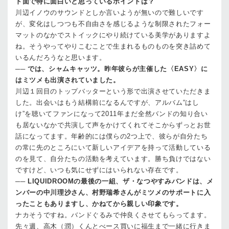
ド面で特に面白いと思っているポイントは？
川辺
イノウのサウンドとしか言いようが無いので難しいです
が、変化はしつつも不自由さを感じるような制限されたフォー
マットのなかでストイックにやり続けている美学がありますよ
ね。そうやってやりこむことで生まれるものものを突き詰めて
いるんだろうなと思います。
──
では、シャムキャッツ。昨年彼らが主催した〈EASY〉に
はミツメも出演されていました。
川辺
１回目のトップバッターという形で出演させていただきま
した。出会いはもう結構前になるんですが、アルバム“はし
け”を聴いてファンになって2011年まだ全然バンドの知り合い
も居ないなかで共演して声をかけてくれてそこからずっとお世
話になってます。年齢的には僕らの2つ上で、彼らが自分たち
の常に先のところにいて新しいアイデアを持って活動している
のを見て、自分たちの活動を考えています。勝ち負けではない
ですけど、いつも気にせずにはいられない存在です。
──
LIQUIDROOMの最後の一組、ザ・なつやすみバンドは、メ
ンバーの中川理沙さん、村野瑞希さんがミツメのサポートに入
ったこともありますし、かねてから親しい印象です。
ナカ
そうですね。バンドぐるみで仲良くさせてもらってます。
先々週、高木（潤）くんとべース買いに福生まで一緒に行きま