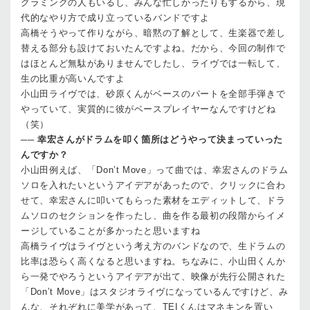
グラミングの人もいるし、みんな忙しかったりもするから、現
代的なやり方で成り立っているバンドですよ
高橋
そうやって作りながら、暗黙の了解として、生楽器で差し
替える部分も設けておいたんですよね。だから、今回の制作で
はほとんど無駄がありませんでしたし、ライヴでは一転して、
生の比重が高いんですよ
小山田
ライヴでは、砂原くんがベースのパートを全部手弾きで
やっていて、実質的に彼がベースプレイヤーなんですけどね
（笑）
──
幸宏さんがドラムを叩く箇所はどうやって決まっていった
んですか？
小山田
例えば、「Don’t Move」って曲では、幸宏さんのドラム
ソロを入れたいというアイデアがあったので、クリックに合わ
せて、幸宏さんに叩いてもらった素材をエディットして、ドラ
ムソロのセクションを作ったし、曲を作る最初の段階からイメ
ージしていることが多かったと思いますね
高橋
ライヴはライヴという考え方のバンドなので、生ドラムの
比率は恐らく高くなると思いますね。ちなみに、小山田くんか
ら一発でやろうというアイデアが出て、映像が先行公開された
「Don’t Move」はスタジオライヴになっているんですけど、み
んな、それぞれに美学があって、TEIくんはマネキンを置い