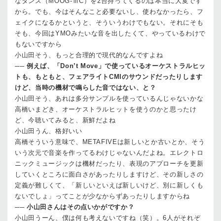
なタンス（MOOG-ⅢC）を2台持ってくるのは本当に大変です
から。でも、今はそんなこと必要ないし、使わなかったら、フ
ェイクになるかというと、そういうわけでもない。それにそも
そも、今回はYMOみたいな音を出したくて、やっているわけで
もないですから
小山田
そう、もっと合理的で現代的なんですよね
──
例えば、「Don’t Move」で使っているオーケストラルヒッ
トも、もともと、フェアライトCMIのサウンドだったりします
けど、当時の機材で鳴らした音ではない、と？
小山田
そう、あれは多分サンプルを使っているんじゃないかな
高橋
いまどき、オーケストラルヒットを使うのかと思ったけ
ど、今聴いてみると、新鮮だよね
小山田
うん、格好いい
高橋
そういう意味で、METAFIVEは新しいとか古いとか、そう
いう次元で音楽を作ってるわけじゃないんだよね。エレクトロ
ニックミュージックは機材だったり、表現のアプローチを更新
していくところに面白さがあったりしますけど、その新しさの
定義が難しくて、「新しいといえば新しいけど、別に新しくも
ないでしょ」ってことが少なからずあったりしますからね
──
小山田さんはその点いかがですか？
小山田
うーん、僕は何も考えないですね（笑）。6人がそれぞ