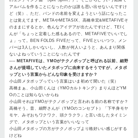
アルバムを作ることになったのかは誰も思い出せないんですけ
ど（笑）、ただ、バンドの名前を変えようという話になったこ
とは覚えてます。METAやMETASIX、高橋幸宏&METAFIVEそ
のままにするとか、色んなアイデアが出たんですけど、TEIく
んが「ちょっと定着した感もあるので、METAFIVEでいいでし
ょ」って。BEN FOLDS FIVEだって、FIVEといいつつ、メン
バーは3人しかいないし、人数が何人いようと、あんまり関係
ないよねっていうことになったんです
──
METAFIVEは、YMOがテクノポップと呼ばれる以前、細野
さんが提唱していたメタポップに由来するそうですが、メタポ
ップという言葉からどんな印象を受けますか？
小山田
メタポップっていう言葉はいま初めて聞いた（笑）
高橋
まぁ、小山田くんは（YMOカルトキング）まりんほどYM
Oのことは知らないからね
小山田
それはYMOがテクノポップと言われる前の名称ですか？
高橋
そう。昔、細野さんが（YMOのコンセプト）「下半身モヤ
モヤ、みぞおちワクワク、頭クラクラ」と言い出したタイミン
グで、メタポップという言葉がいいなって
小山田
メタポップの方がテクノポップより格好いい感じがする
けどね