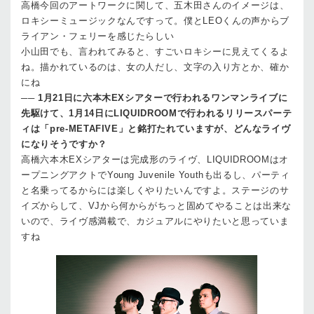
高橋
今回のアートワークに関して、五木田さんのイメージは、
ロキシーミュージックなんですって。僕とLEOくんの声からブ
ライアン・フェリーを感じたらしい
小山田
でも、言われてみると、すごいロキシーに見えてくるよ
ね。描かれているのは、女の人だし、文字の入り方とか、確か
にね
──
1月21日に六本木EXシアターで行われるワンマンライブに
先駆けて、1月14日にLIQUIDROOMで行われるリリースパーテ
ィは「pre-METAFIVE」と銘打たれていますが、どんなライヴ
になりそうですか？
高橋
六本木EXシアターは完成形のライヴ、LIQUIDROOMはオ
ープニングアクトでYoung Juvenile Youthも出るし、パーティ
と名乗ってるからには楽しくやりたいんですよ。ステージのサ
イズからして、VJから何からがちっと固めてやることは出来な
いので、ライヴ感満載で、カジュアルにやりたいと思っていま
すね