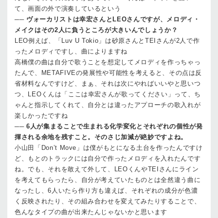
て、画面の外で演奏しているという
──
ヴォーカリストは幸宏さんとLEOさんですが、メロディ・
メイクはその2人に負うところが大きいんでしょうか？
LEO
例えば、「Luv U Tokio」は砂原さんとTEIさんが2人で作
ったメロディですし、曲によりますね
高橋
僕の曲は自分で歌うことを想定してメロディを作っちゃっ
たんで、METAFIVEの発展性や可能性を考えると、その点は反
省材料なんですけど、まぁ、それは次にやればいいやと思いつ
つ、LEOくんは「ここは幸宏さんが歌ってください」って、ち
ゃんと指示してくれて、自分とは違ったアプローチの歌入れが
楽しかったですね
──
6人が集まることで生まれる化学変化とそれぞれの個性が発
揮される余地を残すこと。そのさじ加減が絶妙ですよね。
小山田
「Don’t Move」は僕がもとになる土台を作ったんですけ
ど、もとのトラックには自分で作ったメロディを入れたんです
ね。でも、それを敢えて外して、LEOくんやTEIさんにライン
を考えてもらったら、自分が考えていたものとは全然違う曲に
なったし、6人いたら作り方も違えば、それぞれの成分が色濃
く反映されたり、その組み合わせを変えてみたりすることで、
色んなタイプの曲が出来たんじゃないかと思います