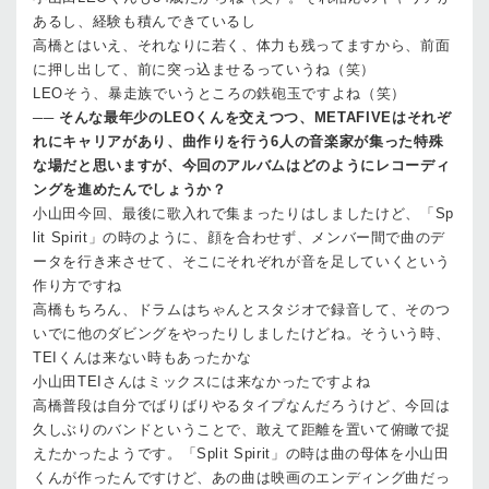
あるし、経験も積んできているし
高橋
とはいえ、それなりに若く、体力も残ってますから、前面
に押し出して、前に突っ込ませるっていうね（笑）
LEO
そう、暴走族でいうところの鉄砲玉ですよね（笑）
──
そんな最年少のLEOくんを交えつつ、METAFIVEはそれぞ
れにキャリアがあり、曲作りを行う6人の音楽家が集った特殊
な場だと思いますが、今回のアルバムはどのようにレコーディ
ングを進めたんでしょうか？
小山田
今回、最後に歌入れで集まったりはしましたけど、「Sp
lit Spirit」の時のように、顔を合わせず、メンバー間で曲のデ
ータを行き来させて、そこにそれぞれが音を足していくという
作り方ですね
高橋
もちろん、ドラムはちゃんとスタジオで録音して、そのつ
いでに他のダビングをやったりしましたけどね。そういう時、
TEIくんは来ない時もあったかな
小山田
TEIさんはミックスには来なかったですよね
高橋
普段は自分でばりばりやるタイプなんだろうけど、今回は
久しぶりのバンドということで、敢えて距離を置いて俯瞰で捉
えたかったようです。「Split Spirit」の時は曲の母体を小山田
くんが作ったんですけど、あの曲は映画のエンディング曲だっ