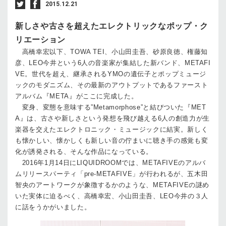
2015.12.21
新しさや古さを超えたエレクトリックなポップ・ク
リエーション
高橋幸宏以下、TOWA TEI、小山田圭吾、砂原良徳、権藤知
彦、LEO今井という6人の音楽家が集結した新バンド、METAFI
VE。世代を超え、継承されるYMOの遺伝子とポップミュージ
ックのモダニズム、その最新のアウトプットであるファースト
アルバム『META』がここに完成した。
変身、変態を意味する”Metamorphose”と結びついた『MET
A』は、古さや新しさという発想を飛び越える6人の創造力が生
楽器を交えたエレクトロニック・ミュージックに結実。新しく
も懐かしい、懐かしくも新しい音の佇まいに聴き手の感覚も変
化が誘発される、そんな作品になっている。
2016年1月14日にLIQUIDROOMでは、METAFIVEのアルバ
ムリリースパーティ「pre-METAFIVE」が行われるが、五木田
智央のアートワークが象徴するかのような、METAFIVEの謎め
いた実体に迫るべく、高橋幸宏、小山田圭吾、LEO今井の３人
に話をうかがいました。