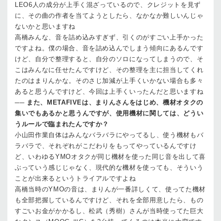
LEO
6人の成分が上手く混ざっているので、クレジットを見ず
に、その曲の作者を当てようとしたら、なかなか難しいんじゃ
ないかと思いますね
高橋
みんな、音を詰め込みすぎず、引くのがすごい上手かった
ですよね。僕の場合、音を詰め込んでしまう傾向にあるんです
けど、自分で整理すると、自分のソロになってしまうので、そ
こはみんなに任せたんですけど、その整理を主に担当してくれ
たのはまりんかな。そのさじ加減が上手くいかない場合も多々
あると思うんですけど、今回は上手くいったんだと思いますね
──
また、METAFIVEは、まりんさんをはじめ、機材オタクの
集いでもあるかと思うんですが、使用機材に関しては、どうい
うルールで臨まれたんですか？
小山田
作業自体はみんなバラバラにやってるし、使う機材もバ
ラバラで、それぞれがこだわりをもってやっているんですけ
ど、いわゆるYMOオタクが同じ機材を使った同じ音を出して喜
ぶっていう感じじゃなく、現代的な機材を使っても、そういう
ことが出来るというトライアルですよね
高橋
当時のYMOの音は、まりんが一番詳しくて、使ってた機材
も全部把握しているんですけど、それを全部用意したら、もの
すごいお金がかかるし、松武（秀樹）さんが当時使ってた巨大