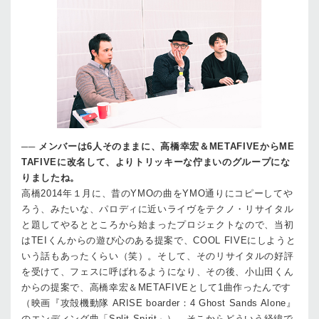
──
メンバーは6人そのままに、高橋幸宏＆METAFIVEからME
TAFIVEに改名して、よりトリッキーな佇まいのグループにな
りましたね。
高橋
2014年１月に、昔のYMOの曲をYMO通りにコピーしてや
ろう、みたいな、パロディに近いライヴをテクノ・リサイタル
と題してやるとところから始まったプロジェクトなので、当初
はTEIくんからの遊び心のある提案で、COOL FIVEにしようと
いう話もあったくらい（笑）。そして、そのリサイタルの好評
を受けて、フェスに呼ばれるようになり、その後、小山田くん
からの提案で、高橋幸宏＆METAFIVEとして1曲作ったんです
（映画『攻殻機動隊 ARISE boarder：4 Ghost Sands Alone』
のエンディング曲「Split Spirit」）。そこからどういう経緯で