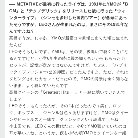
──
METAFIVEが最初に行ったライヴは、1981年にYMOが『B
GM』と『テクノデリック』をリリースした後に行った『ウィ
ンターライブ』（シンセを多用した国内ツアー）が念頭にあっ
たそうですが、LEOさんが生まれたのは、まさにその1981年な
んですよね？
高橋
そうか。じゃあ、YMOが新宿コマ劇場に出てた頃に生まれ
たんだ
LEO
そうらしいです。YMOは、その後、後追いで聴くことにな
るんですけど、小学6年生の時に親の知り合いからもらったカ
セットが、記憶が定かではないんですけど、たぶん、『パブリ
ック・プレッシャー/公的抑圧』だったんですよ。ただ、それは
ダビングされたカセットだったので、YMOの背景は全く知らな
いまま、よく聴いていたんです
高橋
クイーンの『Greatest Hits Ⅱ』と一緒に聴いていたんで
しょ？
LEO
そう、もらったのが、その2本だったので（笑）。ロッ
ク、ポップス……ジャンルは色々ありますけど、YMOはクイー
ンやビートルズと一緒で、クラシックという認識でしたね
小山田
でも、LEOくんの世代だと、小6でYMO聴いていたのは
耳が早いよね。というか、僕も小6の頃YMOとクイーンを一緒