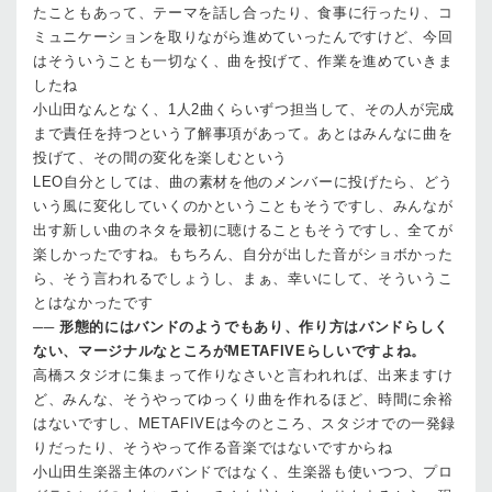
たこともあって、テーマを話し合ったり、食事に行ったり、コ
ミュニケーションを取りながら進めていったんですけど、今回
はそういうことも一切なく、曲を投げて、作業を進めていきま
したね
小山田
なんとなく、1人2曲くらいずつ担当して、その人が完成
まで責任を持つという了解事項があって。あとはみんなに曲を
投げて、その間の変化を楽しむという
LEO
自分としては、曲の素材を他のメンバーに投げたら、どう
いう風に変化していくのかということもそうですし、みんなが
出す新しい曲のネタを最初に聴けることもそうですし、全てが
楽しかったですね。もちろん、自分が出した音がショボかった
ら、そう言われるでしょうし、まぁ、幸いにして、そういうこ
とはなかったです
──
形態的にはバンドのようでもあり、作り方はバンドらしく
ない、マージナルなところがMETAFIVEらしいですよね。
高橋
スタジオに集まって作りなさいと言われれば、出来ますけ
ど、みんな、そうやってゆっくり曲を作れるほど、時間に余裕
はないですし、METAFIVEは今のところ、スタジオでの一発録
りだったり、そうやって作る音楽ではないですからね
小山田
生楽器主体のバンドではなく、生楽器も使いつつ、プロ