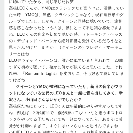
に聴いていたから、同じ感じだね笑
高橋
LEOくんが、YMOはクラシックだと言うけど、活動してい
た当時、YMOは、当然、クラシックじゃなく、現在進行形のグ
ループでしたし、しかも、クイーンと同時に聴いていて、違和
感を感じなかったというのは、僕にとって不思議な感覚ですよ
ね。LEOくんの音楽を初めて聴いた時、（トーキング・ヘッズ
の）デヴィッド・バーンから絶対影響を受けているだろうなと
思ったんだけど、まさか、（クイーンの）フレディ・マーキュ
リーとはね
LEO
デヴィッド・バーンは、誰かに似ていると言われて、20歳
すぎて初めて聴いて、確かに何かが似てると思いました。それ
以来、『Remain In Light』を皮切りに、今も好きで聴いていま
すけどね
──
クイーンとYMOが並列になっていたり、新旧の音楽がフラ
ットになっている世代のLEOさんと一緒に音を出してみて、幸
宏さん、小山田さんはいかがでしたか？
高橋
僕たちにとって、LEOくんは年齢的にやりやすかったです
ね。例えば、20代前半で、僕が聴いてもいいなと思うポストロ
ックをやってる子たちととでも一緒にやってたら、あまりに感
覚がかけ離れすぎて、すぐにはハマらないと思うんですよね
小山田
LEOくんも34歳だからね（笑）。それ相応のキャリアが