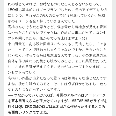
れの感じでやれば、独特なものになるんじゃないかなって。
LEO
僕も基本的にはノープランでしたね。元のアイデアを大切
にしつつ、それがこの6人のなかでどう発展していくか、完成
形のイメージも全く持っていませんでした
高橋
みんなそうだと思うけど、僕は昔から着地点が見える音楽
はやったことがないですからね。作品が出来上がって、コンセ
プトを問われたら、後からでっち上げますよ（笑）
小山田
最初にある設計図通りに作っても、完成したら、「でき
た！」ってことで終わっちゃうじゃないですか。そういうこと
じゃなく、作ってる時は無意識なんですよね。その無意識の集
合体を作り終わった後から眺めてみると、そこに共通性だった
り、共通の意識が見えてくる。それがコンセプトといえば、コ
ンセプトっていう
高橋
いい作品が出来たなって思う時は毎回そんな感じなんです
よね。後から眺めてみると、そこには必ず何かがあるし、色ん
なものとつながっていくんですよ
──
つながっていくといえば、今回のアルバムはアートワーク
を五木田智央さんが手掛けていますが、METAFIVEがライヴを
行うLIQUIDROOMのロゴは五木田さん作だったりするところ
も面白いリンクですよね。