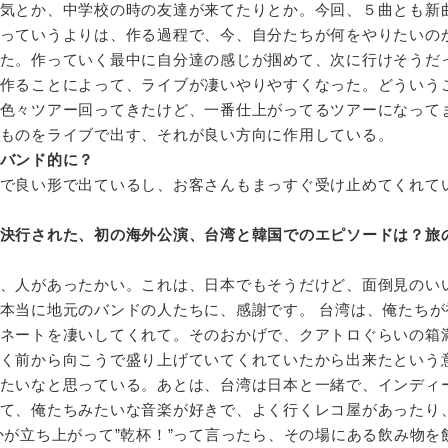
気とか、中学校の時の友達が来てたりとか。今回、５曲とも新
っていうよりは、作る過程で、今、自分たちが何をやりたいの
た。作っていく最中に自分達の感じが掴めて、次に行けそうだ
作ることによって、ライブが凄いやりやすくなった。どういう
色々ツアー回ってきたけど、一番仕上がってるツアーになって
ものをライブで出す、それが良い方向に作用している。
バンド的に？
で良い形で出ているし、お客さんもまっすぐ受け止めてくれて
決行された、初の海外公演、台湾と韓国でのエピソードは？旅
、人があったかい。これは、日本でもそうだけど、面倒見のい
本当に地元のバンドの人たちに、感謝です。 台湾は、俺たちが
ネートを凄いしてくれて。そのおかげで、クアトロぐらいの箱
く前から向こうで盛り上げていてくれていたから出来たという
たいなと思っている。あとは、台湾は日本と一緒で、インディ
て、俺たちみたいな音楽が好きで、よく行くレコ屋があったり
かが立ち上がって”乾杯！”って言ったら、その場にある飲み物を