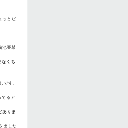
ょっとだ
菊池亜希
まなくち
じです。
ってるア
どありま
を出した