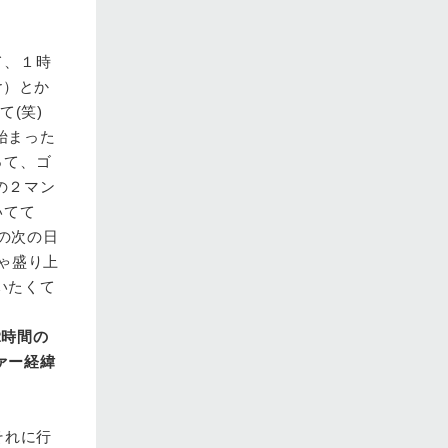
て、１時
r）とか
(笑)
始まった
って、ゴ
の２マン
いてて
その次の日
ゃ盛り上
いたくて
2時間の
ァー経緯
それに行