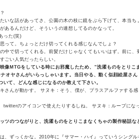
？
たいな話があってさ、公園の木の枝に鏡をぶら下げて、本当ち
があるんだけど、そういうの連想してるのかなって。
あった(笑)
思って。ちょっとだけ切ってくれる感じなんでしょ？
の中で切ってくれる。前髪だけじゃなくてもいいはず。前に、
すごい人気だったらしい。
映像MTGをしている時にお邪魔したため、”洗濯ものをとりこ
キナオヤさんがいらっしゃいます。当日やる、動く似顔絵屋さん
のについて、どんな感じになるのか教えて下さい。
キさんが動かす。 サヌキ：そう、僕が、プラスアルファする感
。
、twitterのアイコンで使えたりするしね。 サヌキ：ループにな
ッツのつながりと、洗濯ものをとりこまなくちゃの製作秘話な
は、ずっくかな。2010年に『サマー・ハイ』っていうシングル