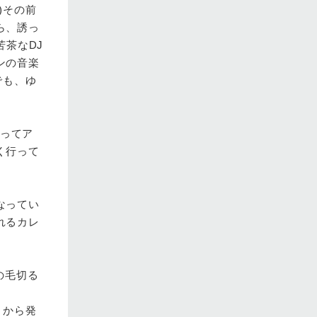
)その前
ら、誘っ
苦茶なDJ
ンの音楽
でも、ゆ
』ってア
く行って
なってい
れるカレ
の毛切る
」から発