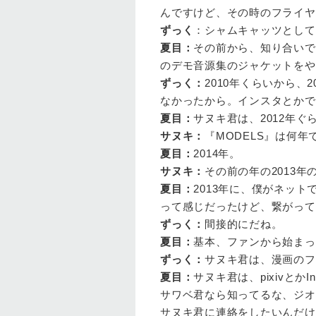
んですけど、その時のフライヤ
ずっく
：シャムキャッツとして
夏目
：
その前から、知り合いで
のデモ音源集のジャケットをや
ずっく
：
2010年くらいから
なかったから。インスタとかで
夏目
：
サヌキ君は、2012年ぐ
サヌキ
：
『MODELS』は何年
夏目
：
2014年。
サヌキ
：
その前の年の2013年
夏目
：
2013年に、僕がネッ
って感じだったけど、繋がって
ずっく：
間接的にだね。
夏目
：
基本、ファンから始まっ
ずっく：
サヌキ君は、漫画のフ
夏目
：
サヌキ君は、pixivと
サワベ君なら知ってるな、ジオ
サヌキ君に連絡をしたいんだけ