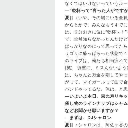
なくてはいけないっていうルー
—“乾杯って”言った人がです
夏目
：
いや、その場にいる全員
からとかで。みんなもうすでにハイに
は、２分おきに位に“乾杯～！”
で、全然知らなかったんだけど
ばっかりなのにって思ってたら
リゴリに酔っぱらった状態で４
のライブは、俺たち相当疲れて
(笑) 慎重に、ミスんないよう
は、ちゃんと万全を期してやっ
がって。マイガールって曲で合
バンドやってるな、俺は、と思
—いよいよ本日、恵比寿リキッ
催し物のラインナップはシャム
などお聞かせ願いますか？
—
まずは、DJシャロン
夏目
：
シャロンは、阿佐ヶ谷の