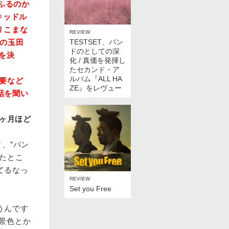
はふるのか
キッドル
りこまな
REVIEW
Jの玉田
TESTSET、バン
ドのとしての深
を決
化 / 真価を発揮し
たセカンド・ア
ルバム『ALL HA
要など
ZE』をレヴュー
話を聞い
２ヶ月ほど
、”バン
たとこ
てるなっ
REVIEW
Set you Free
うんです
景色とか