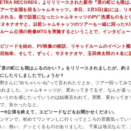
TETRA RECORDS」よりリリースされた新作『君の町にも雨
アーで全国を回るシャムキャッツ。本日、2月3日(金)には、リ
される。巷で話題になったシャムキャッツのPV”洗濯ものをと
サヌキナオヤと、以前シャムキャッツのツアーも一緒に回ったV
ルーム公演の映像MTGを実施するということで、インタビュー
ピソードを始め、PV映像の秘話、リキッドルームのイベント概
目知幸、そして、ずっく、サヌキナオヤ、玉田伸太郎の４名に
作、『君の町にも雨はふるのかい？』をリリースされましたが、約
にしたりしましたでしょうか？
野さんに”めちゃいいね”って言われたりとか、ツアー回ってみて
われました。シャムキャッツが、変わってきてるぞ、なんか違っ
いうのを感じたっていうのは結構言われて。実際、変わってき
で、良かったなと。
ー9公演を終えて、エピソードなどをお聞かせください。
ンマンで。初めてワンマンしに行くってところの雰囲気ってい
い、熱い、グッとくるものがありました。 千葉は地元なんで、