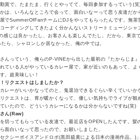
勤賞で。たまたま、行くとやってて、毎回参加するっていう(笑
かは、いろんなところで会って、面白いなーって思う友達だか
でSummerOfFanチームにDJをやってもらったんです。無茶
コーディングしてきたよく分かんないストリートミュージシャ
その感じは良かったし、お客さんも楽しんでたし。だから、東京
ったら、シャロンしか居なかった、俺の中では。
さんっていう、俺らのP-VINEから出した最初の『たからじま
れている人がやっているカレー屋で。家が近いのもあって、よ
す。超美味しい！
！リクエストはしましたか？
カレーがいいかなってのと、鬼退治できるぐらい辛くていいか
リクエストは、胃が暖かくなって、優しい気持ちでライブが観
ていたので、どういうカレーになるかは分からないですね(笑)
ん(Raw)
を切ってもらっている友達で。最近店をOPENしたんです。髪
ら面白いなって思ったので、お願いしました。
セクシーボイスアンドロボ(黒田硫黄による日本の漫画作品。)