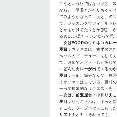
こうという訳ではないけど、皆
から、一平君とかペリちゃんと
てみようかなって。あと、名古屋
で、ジャカルタでフィールドレ
とかをかけてたりとか(笑) 
るめDJが居たらいいなって思
—
次はFOODのウミネコカレー
夏目
：
ウミネコは、古里おさむ
ルバムのプロデュースをしてく
て。改めてオファーした感じで
—どんなカレーが出てくるのか
夏目
：
一応、節分なんで、豆の
うオファーはしている。藤村の
ーって抽象的なリクエストをし
—次は、前髪屋台：中川りえこさ
夏目
：
りえこさんは、ずっと髪
ところ、ライブハウスにあった
サヌキナオヤ
：
それってさ、「