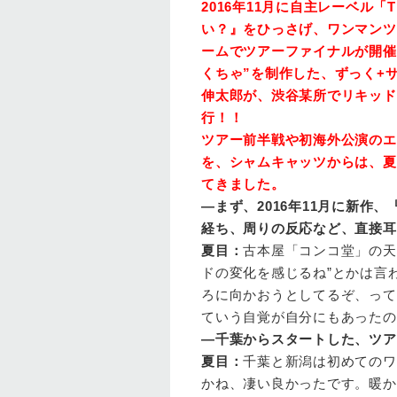
2016年11月に自主レーベル「
い？』をひっさげ、ワンマンツ
ームでツアーファイナルが開催
くちゃ”を制作した、ずっく+
伸太郎が、渋谷某所でリキッド
行！！
ツアー前半戦や初海外公演のエ
を、シャムキャッツからは、夏
てきました。
—まず、2016年11月に新
経ち、周りの反応など、直接耳
夏目
：
古本屋「コンコ堂」の天
ドの変化を感じるね”とかは言
ろに向かおうとしてるぞ、って
ていう自覚が自分にもあったの
—
千葉からスタートした、ツア
夏目
：
千葉と新潟は初めてのワ
かね、凄い良かったです。暖か