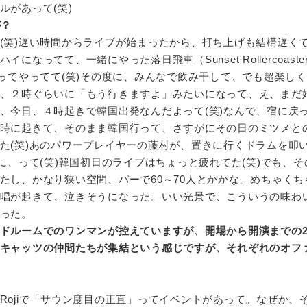
ルがあって(笑)
が？
(笑)遅い時間からライブが始まったから、打ち上げも結構遅く
なってて、一緒にやった落日飛車（Sunset Rollercoaste
ってやってて(笑)その度に、みんなで飲み干して、でも超楽しくて
、２時ぐらいに「もう行きますよ」みたいになって、え、まだ
、今日、４時起きで韓国出発なんだよって(笑)なんで、宿に戻
時に起きて、そのまま韓国行って、さすがにその日のミツメと
た(笑)あのパワープレイヤーの藤村が、置きに行くドラムを叩
に、って(笑)韓国初日のライブはちょっと疲れてた(笑)でも、
たし、かなり狭い空間、バーで60～70人とかかな。めちゃくち
唱が起きて、泣きそうになった。いい光景で、こういうの味わ
った。
ドルームでのワンマンが控えていますが、開場から開演までの
キャッツの仲間たちが集結という感じですが、それぞれのオフ
Rojiで「サウン度目の正直」ってイベントがあって。なぜか、