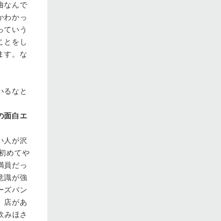
曲なんで
かわかっ
っていう
ことをし
ます。な
いるなと
の面白エ
い人が沢
初めてや
満員だっ
意識が強
ーズバン
、店があ
飲みほさ