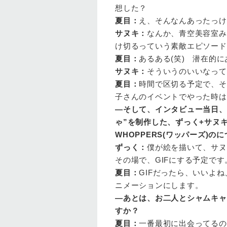
想した？
夏目
：
え、そんなんあったっけ
サヌキ
：
なんか、青空美容室み
け切るっていう素敵エピソード
夏目
：
あるある(笑) 潜在的に
サ
ヌキ
：
そういうのいいなって
夏目
：
時間で区切る予定で、そ
子さんのイベントでやった時は
—そして、インタビュー当日、
ゃ”を制作した、ずっく+サヌ
WHOPPERS(ワッパーズ)
ず
っく
：
僕が絵を描いて、サヌ
その場で、GIFにする予定です
夏
目
：
GIFだったら、いいよね
ニメーションにします。
—あとは、お二人とシャムキャ
すか？
夏目
：
一番最初に出会ってるの