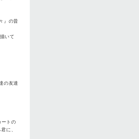
々』の昔
を描いて
達の友達
カートの
ベ君に、
。