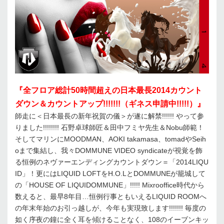
『全フロア総計50時間超えの日本最長2014カウント
ダウン＆カウントアップ!!!!!!!（ギネス申請中!!!!!）』
師走に＜日本最長の新年祝賀の儀＞が遂に解禁!!!!!! やって参
りました!!!!!!!! 石野卓球師匠＆田中フミヤ先生＆Nobu師範！
そしてマリンにMOODMAN、AOKI takamasa、tomadやSeih
oまで集結し、我々DOMMUNE VIDEO syndicateが視覚を飾
る恒例のネヴァーエンディングカウントダウン＝「2014LIQU
ID」！更にはLIQUID LOFTをH.O.LとDOMMUNEが籠城して
の「HOUSE OF LIQUIDOMMUNE」!!!!! Mixrooffice時代から
数えると、最早8年目…恒例行事ともいえるLIQUID ROOMへ
の年末年始のお引っ越しが、今年も実現致します!!!!!!! 毎度の
如く序夜の鐘に全く耳を傾けることなく、108のイーブンキッ