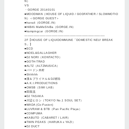
N）
VS
・GORGE 20140101
■MOODMAN（HOUSE OF LIQUID / GODFATHER / SLOWMOTIO
N）＜GORGE GUEST＞
■hanali（GORGE.IN）
■HiBiKi MaMeShiBa（GORGE.IN）
■kampingcar（GORGE.IN）
——————————————————————————–
2F【HOUSE OF LIQUIDOMMUNE「DOMESTIC NEU! BREAK
S」】
■ECD
■NOEL&GALLAGHER
■DJ NORI（KONTACTO）
■GOTH-TRAD
■ALTZ（ALTZMUSICA）
■パードン木村
■Shhhhh
■漢＆プライマル＆DJ琥珀
■A.K.I.PRODUCTIONS
■OMSB（SIMI LAB）
■田我流
■DJ TASAKA
■川辺ヒロシ（TOKYO No.1 SOUL SET）
■WADA (Co-Fusion)
■LUVRAW & BTB（Pan Pacific Playa）
■COMPUMA
■KABUTO（CABARET / LAIR）
■TWIN PEAKS（HARUKA x YAZI）
■DJ DUCT