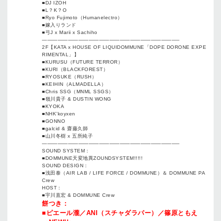
■DJ IZOH
■L？K？O
■Ryo Fujimoto（Humanelectro）
■嫁入りランド
■弓J x Marii x Sachiho
——————————————————————————–
2F【KATA x HOUSE OF LIQUIDOMMUNE「DOPE DORONE EXPE
RIMENTAL」】
■KURUSU（FUTURE TERROR）
■KURI（BLACKFOREST）
■RYOSUKE（RUSH）
■KEIHIN（ALMADELLA）
■Chris SSG（MNML SSGS）
■嶺川貴子 & DUSTIN WONG
■KYOKA
■NHK’koyxen
■GONNO
■galcid & 齋藤久師
■山川冬樹 x 五所純子
——————————————————————————–
SOUND SYSTEM：
■DOMMUNE天変地異ZOUNDSYSTEM!!!!!
SOUND DESIGN：
■浅田泰（AIR LAB / LIFE FORCE / DOMMUNE）＆ DOMMUNE PA
Crew
HOST：
■宇川直宏 & DOMMUNE Crew
餅つき：
■ピエール瀧／ANI（スチャダラパー）／篠原ともえ