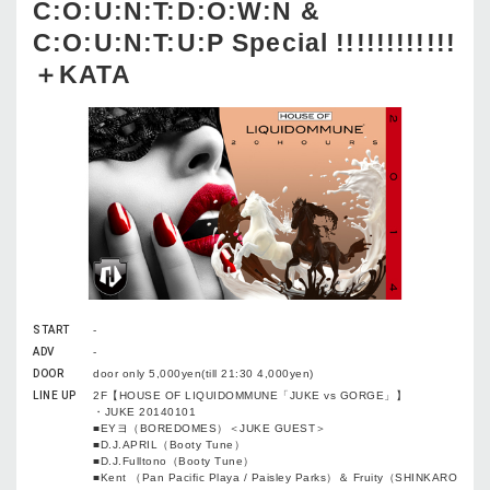
C:O:U:N:T:D:O:W:N &
C:O:U:N:T:U:P Special !!!!!!!!!!!!
＋KATA
START
-
ADV
-
DOOR
door only 5,000yen(till 21:30 4,000yen)
LINE UP
2F【HOUSE OF LIQUIDOMMUNE「JUKE vs GORGE」】
・JUKE 20140101
■EYヨ（BOREDOMES）＜JUKE GUEST＞
■D.J.APRIL（Booty Tune）
■D.J.Fulltono（Booty Tune）
■Kent （Pan Pacific Playa / Paisley Parks）＆ Fruity（SHINKARO