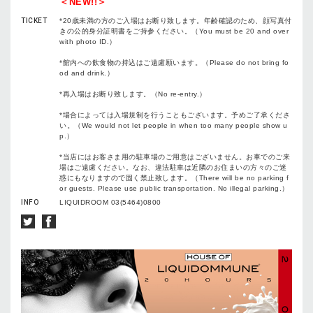
＜NEW!!＞
TICKET
*20歳未満の方のご入場はお断り致します。年齢確認のため、顔写真付
きの公的身分証明書をご持参ください。（You must be 20 and over
with photo ID.）
*館内への飲食物の持込はご遠慮願います。（Please do not bring fo
od and drink.）
*再入場はお断り致します。（No re-entry.）
*場合によっては入場規制を行うこともございます。予めご了承くださ
い。（We would not let people in when too many people show u
p.）
*当店にはお客さま用の駐車場のご用意はございません。お車でのご来
場はご遠慮ください。なお、違法駐車は近隣のお住まいの方々のご迷
惑にもなりますので固く禁止致します。（There will be no parking f
or guests. Please use public transportation. No illegal parking.）
INFO
LIQUIDROOM 03(5464)0800