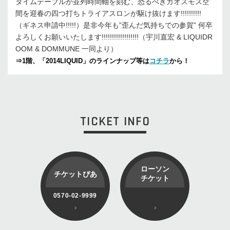
タイムテーブルが並列時間軸を刻む、恐るべきカオスモス空
間を迎春の四つ打ちトライアスロンが駆け抜けます!!!!!!!!!!
（ギネス申請中!!!!!）是非今年も”歪んだ気持ちでの参賀” 何卒
よろしくお願いいたします!!!!!!!!!!!!!!!!!!（宇川直宏 & LIQUIDR
OOM & DOMMUNE 一同より）
⇒1階、「2014LIQUID」のラインナップ等は
コチラ
から！
TICKET INFO
ローソン
チケットぴあ
チケット
0570-02-9999