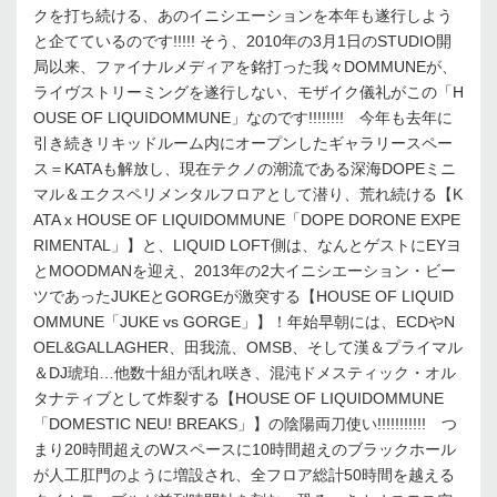
クを打ち続ける、あのイニシエーションを本年も遂行しよう
と企てているのです!!!!! そう、2010年の3月1日のSTUDIO開
局以来、ファイナルメディアを銘打った我々DOMMUNEが、
ライヴストリーミングを遂行しない、モザイク儀礼がこの「H
OUSE OF LIQUIDOMMUNE」なのです!!!!!!!! 今年も去年に
引き続きリキッドルーム内にオープンしたギャラリースペー
ス＝KATAも解放し、現在テクノの潮流である深海DOPEミニ
マル＆エクスペリメンタルフロアとして潜り、荒れ続ける【K
ATA x HOUSE OF LIQUIDOMMUNE「DOPE DORONE EXPE
RIMENTAL」】と、LIQUID LOFT側は、なんとゲストにEYヨ
とMOODMANを迎え、2013年の2大イニシエーション・ビー
ツであったJUKEとGORGEが激突する【HOUSE OF LIQUID
OMMUNE「JUKE vs GORGE」】！年始早朝には、ECDやN
OEL&GALLAGHER、田我流、OMSB、そして漢＆プライマル
＆DJ琥珀…他数十組が乱れ咲き、混沌ドメスティック・オル
タナティブとして炸裂する【HOUSE OF LIQUIDOMMUNE
「DOMESTIC NEU! BREAKS」】の陰陽両刀使い!!!!!!!!!!! つ
まり20時間超えのWスペースに10時間超えのブラックホール
が人工肛門のように増設され、全フロア総計50時間を越える