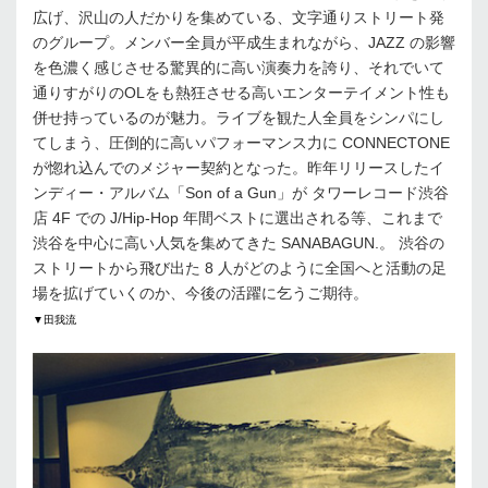
広げ、沢山の人だかりを集めている、文字通りストリート発
のグループ。メンバー全員が平成生まれながら、JAZZ の影響
を色濃く感じさせる驚異的に高い演奏力を誇り、それでいて
通りすがりのOLをも熱狂させる高いエンターテイメント性も
併せ持っているのが魅力。ライブを観た人全員をシンパにし
てしまう、圧倒的に高いパフォーマンス力に CONNECTONE
が惚れ込んでのメジャー契約となった。昨年リリースしたイ
ンディー・アルバム「Son of a Gun」が タワーレコード渋谷
店 4F での J/Hip-Hop 年間ベストに選出される等、これまで
渋谷を中心に高い人気を集めてきた SANABAGUN.。 渋谷の
ストリートから飛び出た 8 人がどのように全国へと活動の足
場を拡げていくのか、今後の活躍に乞うご期待。
▼田我流