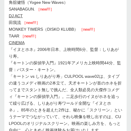
角舘健悟（Yogee New Waves）
SANABAGUN.
［new!!!］
DJ ACT
田我流
［new!!!］
MONKEY TIMERS（DISKO KLUBB）
［new!!!］
TAAR
［new!!!］
CINEMA
『イヌとホネ』2006年日本、上映時間6分、監督：しりあが
り寿。
『キートンの探偵学入門』1921年アメリカ上映時間44分、監
督：バスター・キートン。
「キートン vs しりあがり寿」CULPOOL wave02は、タイプ
の違うコメディ映画の2本立て。天才キートンが首のホネを折
ってまでスタント無しで挑んだ、全人類必見の大傑作コメデ
ィ『キートンの探偵学入門』。二足歩行のイヌがホネを追っ
て繰り広げる、しりあがり寿ワールド全開な『イヌとホ
ネ』。85年のときを超えた2作は、秘かに「スクリーン」とい
うテーマでつながっていて、それら映像を映し出すのは、CU
LPOOLのオリジナルスクリーン。映画の楽しみ方を、もっと
自由に。心ときめく映画体験をお届けいたします。