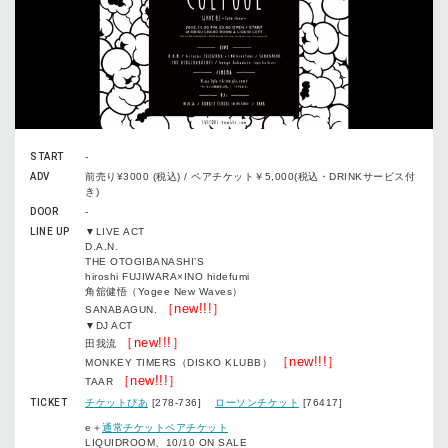
START
-
ADV
前売り¥3000 (税込) / ペアチケット￥5,000(税込・DRINKサービス付
き)
DOOR
-
LINE UP
▼LIVE ACT
D.A.N.
THE OTOGIBANASHI’S
hiroshi FUJIWARA×INO hidefumi
角舘健悟（Yogee New Waves）
［new!!!］
SANABAGUN.
▼DJ ACT
［new!!!］
田我流
［new!!!］
MONKEY TIMERS（DISKO KLUBB）
［new!!!］
TAAR
TICKET
チケットぴあ
[278-736]
ローソンチケット
[76417]
e＋
通常チケット
ペアチケット
LIQUIDROOM、10/10 ON SALE