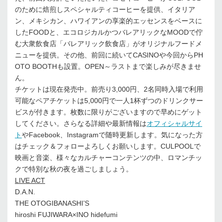
のために焙煎しスペシャルティコーヒーを提供、イタリア
ン、メキシカン、ハワイアンの享楽的エッセンスをベースに
したFOODと、エコロジカルかつバレアリックなMOODで佇
む大衆飲食店「バレアリック飲食店」がオリジナルフードメ
ニューを提供。その他、前回に続いてCASINOや今回からPH
OTO BOOTHも設置。OPEN～ラストまで楽しみが尽きませ
ん。
チケットは現在発売中。前売り3,000円、2名同時入場で利用
可能なペアチケットは5,000円で一人1杯ずつのドリンクサー
ビスが付きます。枚数に限りがございますので早めにゲット
してください。さらなる詳細や最新情報は
オフィシャルサイ
ト
やFacebook、Instagramで随時更新します。気になった方
はチェック＆フォローよろしくお願いします。CULPOOLで
映画と音楽、様々なカルチャーコンテンツの中、ロマンチッ
クで特別な秋の夜を過ごしましょう。
LIVE ACT
D.A.N.
THE OTOGIBANASHI’S
hiroshi FUJIWARA×INO hidefumi