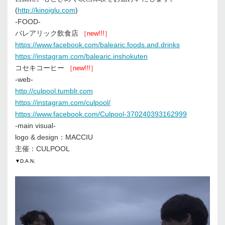
(
http://kinoiglu.com
)
-FOOD-
バレアリック飲食店
［new!!!］
https://www.facebook.com/balearic.foods.and.drinks
https://instagram.com/balearic.inshokuten
コセキコーヒー
［new!!!］
-web-
http://culpool.tumblr.com
https://instagram.com/culpool/
https://www.facebook.com/Culpool-370240393162999
-main visual-
logo & design：MACCIU
主催：CULPOOL
▼D.A.N.