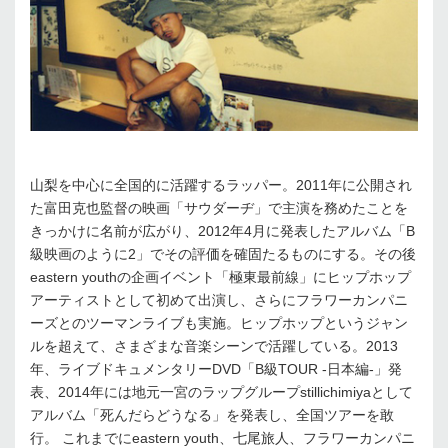
山梨を中心に全国的に活躍するラッパー。2011年に公開され
た富田克也監督の映画「サウダーヂ」で主演を務めたことを
きっかけに名前が広がり、2012年4月に発表したアルバム「B
級映画のように2」でその評価を確固たるものにする。その後
eastern youthの企画イベント「極東最前線」にヒップホップ
アーティストとして初めて出演し、さらにフラワーカンパニ
ーズとのツーマンライブも実施。ヒップホップというジャン
ルを超えて、さまざまな音楽シーンで活躍している。2013
年、ライブドキュメンタリーDVD「B級TOUR -日本編-」発
表、2014年には地元一宮のラップグループstillichimiyaとして
アルバム「死んだらどうなる」を発表し、全国ツアーを敢
行。 これまでにeastern youth、七尾旅人、フラワーカンパニ