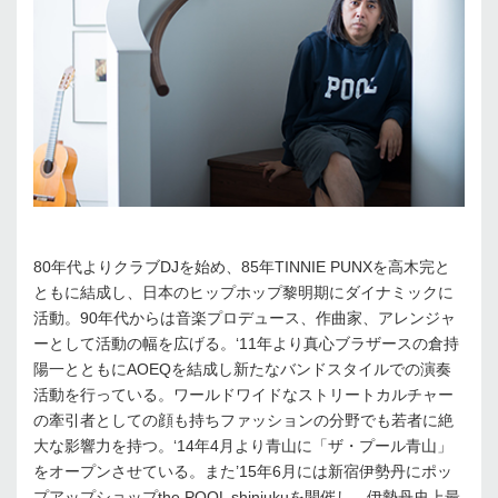
80年代よりクラブDJを始め、85年TINNIE PUNXを高木完と
ともに結成し、日本のヒップホップ黎明期にダイナミックに
活動。90年代からは音楽プロデュース、作曲家、アレンジャ
ーとして活動の幅を広げる。‘11年より真心ブラザースの倉持
陽一とともにAOEQを結成し新たなバンドスタイルでの演奏
活動を行っている。ワールドワイドなストリートカルチャー
の牽引者としての顔も持ちファッションの分野でも若者に絶
大な影響力を持つ。‘14年4月より青山に「ザ・プール青山」
をオープンさせている。また’15年6月には新宿伊勢丹にポッ
プアップショップthe POOL shinjukuを開催し、伊勢丹史上最