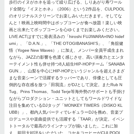
歩行のイヌがホネを追って繰り広げる、しりあがり寿ワール
ド全開な『イヌとホネ』（2006）という2作品を、CULPOOL
のオリジナルスクリーンでお楽しみいただきます。そしてな
んと！映画上映時間中はポップコーンが食べ放題！楽しい映
画と出来たてポップコーンを心ゆくまでお楽しみください。
LIVE ACTはすでに発表済みの「hiroshi FUJIWARA×INO hidef
umi」、「D.A.N.」、「THE OTOGIBANASHI’S」、「角舘健
悟（Yogee New Waves）」に加え、メンバー全員平成生まれ
ながら、JAZZの影響を色濃く感じさせ、高い演奏力とエンタ
ーテイメント性も併せ持つ8人組生HIP-HOPチーム「SANABA
GUN.」、山梨を中心にHIP-HOPというジャンルを超えさまざ
まな音楽シーンで活躍するラッパーであり、俳優としても圧
倒的な存在感を放つ「田我流」がDJとして決定。またRub N
Tug、Prins Thomas、Todd Terje等海外勢のサポートも手掛け
ながらプロダクション・ユニットとしてもワールドワイドな
注目を集めているDJタッグ「MONKEY TIMERS（DISKO KL
UBB）」、都内人気パーティでレギュラーDJを務め、音楽プ
ロデュースや楽曲提供でも活躍する「TAAR」が決定。イベン
トトータルで最高のラインナップが揃いました。これに加
え、前回大好評をいただいた、コセキコーヒーがCULPOOL