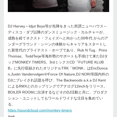
DJ Harvey～Idjut Boys等が先陣をきった所謂ニューハウス～
ディスコ・ダブ以降のダンスミュージック・カルチャーが、
成熟を経てネクスト・フェイズへと向かった00年代 からのア
ンダーグラウンド・シーンの体験からキャリアをスタートし
た新世代のブライテスト・ホープであり、Rub N Tug、Prins
Thomas、ToddTerje等海外勢のサポートも手掛けて来たDJタ
ッグMONKEY TIMERS。3rdミックスCD『FUTURE KLUB
B』に先行収録されたオリジナルTRK「MONK」はEricDunca
n,Justin VandervolgenやForce Of Nature,DJ NORI等国内外の
DJにプレイされ話題を呼び、The Backwoods a.k.a DJ Kent
によるRMXとのカップリングでアナログ12inchをリリース。
BOILER ROOMに出演するなどそのDJ活動と共に、プロダク
ション・ユニットしてもワールドワイドな注目を集めてい
る。
https://soundcloud.com/monkey-timers
TAAR