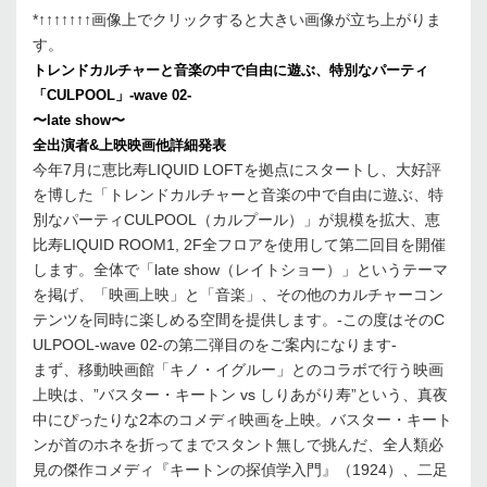
*↑↑↑↑↑↑↑画像上でクリックすると大きい画像が立ち上がりま
す。
トレンドカルチャーと音楽の中で自由に遊ぶ、特別なパーティ
「CULPOOL」-wave 02-
〜late show〜
全出演者&上映映画他詳細発表
今年7月に恵比寿LIQUID LOFTを拠点にスタートし、大好評
を博した「トレンドカルチャーと音楽の中で自由に遊ぶ、特
別なパーティCULPOOL（カルプール）」が規模を拡大、恵
比寿LIQUID ROOM1, 2F全フロアを使用して第二回目を開催
します。全体で「late show（レイトショー）」というテーマ
を掲げ、「映画上映」と「音楽」、その他のカルチャーコン
テンツを同時に楽しめる空間を提供します。-この度はそのC
ULPOOL-wave 02-の第二弾目のをご案内になります-
まず、移動映画館「キノ・イグルー」とのコラボで行う映画
上映は、”バスター・キートン vs しりあがり寿”という、真夜
中にぴったりな2本のコメディ映画を上映。バスター・キート
ンが首のホネを折ってまでスタント無しで挑んだ、全人類必
見の傑作コメディ『キートンの探偵学入門』（1924）、二足