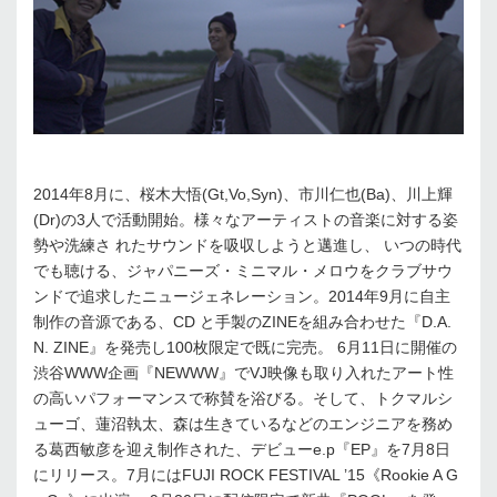
2014年8月に、桜木大悟(Gt,Vo,Syn)、市川仁也(Ba)、川上輝
(Dr)の3人で活動開始。様々なアーティストの音楽に対する姿
勢や洗練さ れたサウンドを吸収しようと邁進し、 いつの時代
でも聴ける、ジャパニーズ・ミニマル・メロウをクラブサウ
ンドで追求したニュージェネレーション。2014年9月に自主
制作の音源である、CD と手製のZINEを組み合わせた『D.A.
N. ZINE』を発売し100枚限定で既に完売。 6月11日に開催の
渋谷WWW企画『NEWWW』でVJ映像も取り入れたアート性
の高いパフォーマンスで称賛を浴びる。そして、トクマルシ
ューゴ、蓮沼執太、森は生きているなどのエンジニアを務め
る葛西敏彦を迎え制作された、デビューe.p『EP』を7月8日
にリリース。7月にはFUJI ROCK FESTIVAL ’15《Rookie A G