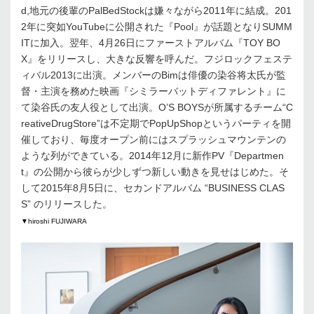
d,地元の後輩のPalBedStockは嫌々ながら2011年に結成。201
2年に突如YouTubeに公開された『Pool』が話題となりSUMM
ITに加入。翌年、4月26日にファーストアルバム『TOY BO
X』をリリースし、大きな反響を呼んだ。フジロックフェステ
ィバル2013に出演。メンバーのBimは俳優の染谷将太氏が監
督・主演を務めた映画『シミラーバットディファレント』に
て染谷氏の友人役として出演。O’S BOYSが所属するチーム“C
reativeDrugStore”は不定期でPopUpShopというパーティを開
催しており、毎度オープン前にはスプラッシュマウンテンの
ような列ができている。2014年12月に新作PV『Departmen
t』の公開から彼らが少しずつ新しい動きを見せはじめた。そ
して2015年8月5日に、セカンドアルバム “BUSINESS CLAS
S” のリリースした。
▼hiroshi FUJIWARA