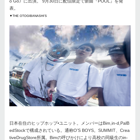
o Go》に出演。 9月30日に配信限定で新曲『POOL』を発
表。
▼THE OTOGIBANASHI’S
日本在住のヒップホップ•ユニット。メンバーはBim,in-d,PalB
edStockで構成されている。通称O’S BOYS。SUMMIT、Crea
tiveDrugStore所属。Bimの呼びかけにより高校の同級生のin-