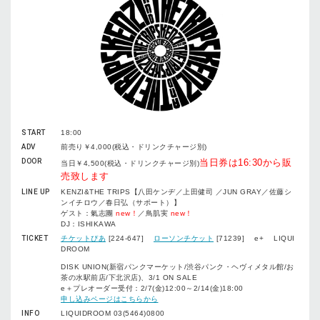
START
18:00
ADV
前売り￥4,000(税込・ドリンクチャージ別)
DOOR
当日券は16:30から販
当日￥4,500(税込・ドリンクチャージ別)
売致します
LINE UP
KENZI&THE TRIPS【八田ケンヂ／上田健司 ／JUN GRAY／佐藤シ
ンイチロウ／春日弘（サポート）】
ゲスト：氣志團
new！
／鳥肌実
new！
DJ：ISHIKAWA
TICKET
チケットぴあ
[224-647]
ローソンチケット
[71239] e+ LIQUI
DROOM
DISK UNION(新宿パンクマーケット/渋谷パンク・ヘヴィメタル館/お
茶の水駅前店/下北沢店)、3/1 ON SALE
e＋プレオーダー受付：2/7(金)12:00～2/14(金)18:00
申し込みページはこちらから
INFO
LIQUIDROOM 03(5464)0800