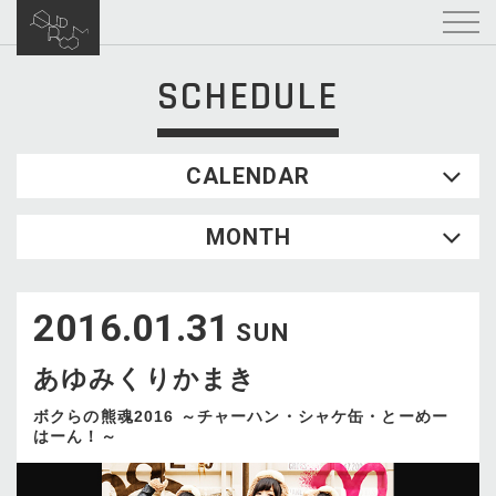
SCHEDULE
CALENDAR
2026.08
MONTH
SUN
MON
TUE
WED
THU
FRI
SAT
1
2016.01.31
2
3
4
5
6
7
8
SUN
9
10
11
12
13
14
15
あゆみくりかまき
16
17
18
19
20
21
22
23
24
25
26
27
28
29
ボクらの熊魂2016 ～チャーハン・シャケ缶・とーめー
はーん！～
30
31