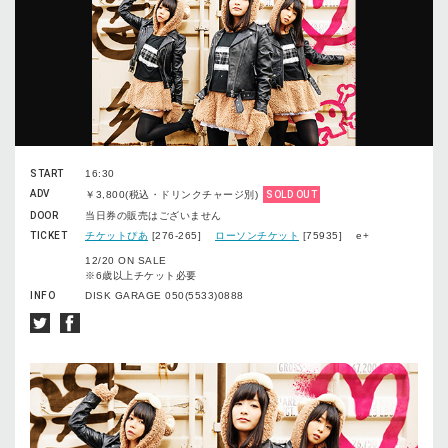
START
16:30
ADV
￥3,800(税込・ドリンクチャージ別)
SOLD OUT
DOOR
当日券の販売はございません
TICKET
チケットぴあ
[276-265]
ローソンチケット
[75935] e+
12/20 ON SALE
※6歳以上チケット必要
INFO
DISK GARAGE 050(5533)0888