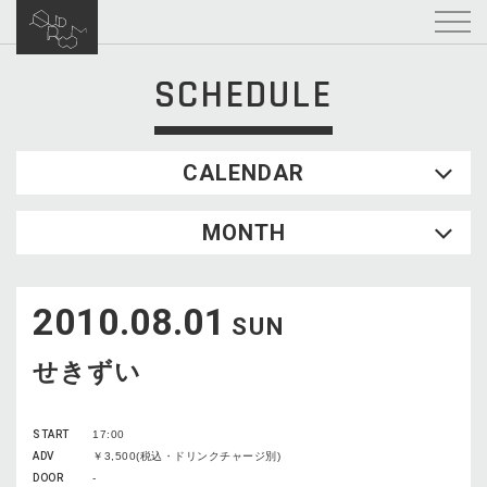
SCHEDULE
CALENDAR
2026.08
MONTH
SUN
MON
TUE
WED
THU
FRI
SAT
1
2010.08.01
2
3
4
5
6
7
8
SUN
9
10
11
12
13
14
15
せきずい
16
17
18
19
20
21
22
23
24
25
26
27
28
29
START
17:00
30
31
ADV
￥3,500(税込・ドリンクチャージ別)
DOOR
-