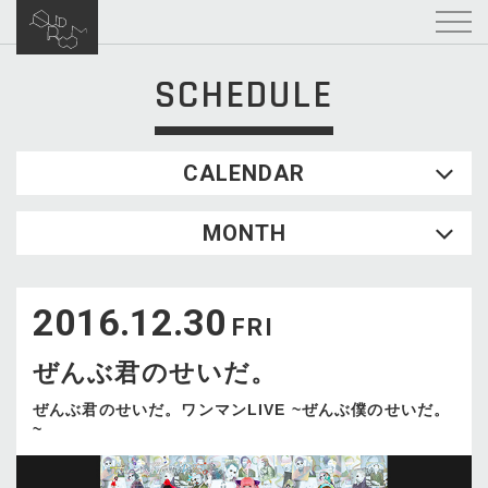
SCHEDULE
CALENDAR
2026.08
MONTH
SUN
MON
TUE
WED
THU
FRI
SAT
1
2016.12.30
2
3
4
5
6
7
8
FRI
9
10
11
12
13
14
15
ぜんぶ君のせいだ。
16
17
18
19
20
21
22
23
24
25
26
27
28
29
ぜんぶ君のせいだ。ワンマンLIVE ~ぜんぶ僕のせいだ。
~
30
31