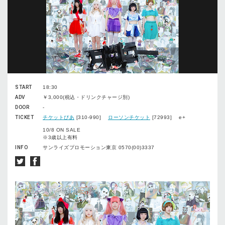
START
18:30
ADV
￥3,000(税込・ドリンクチャージ別)
DOOR
-
TICKET
チケットぴあ
[310-990]
ローソンチケット
[72993] e+
10/8 ON SALE
※3歳以上有料
INFO
サンライズプロモーション東京 0570(00)3337