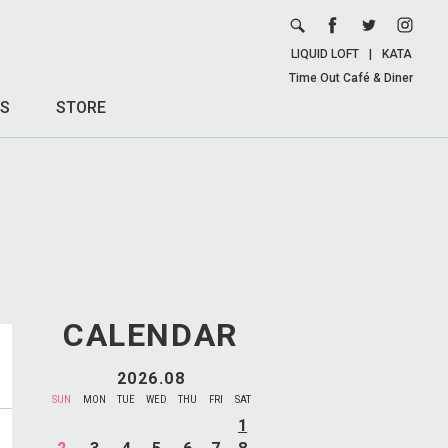
LIQUID LOFT
|
KATA
Time Out Café & Diner
S
STORE
CALENDAR
2026.08
SUN
MON
TUE
WED
THU
FRI
SAT
1