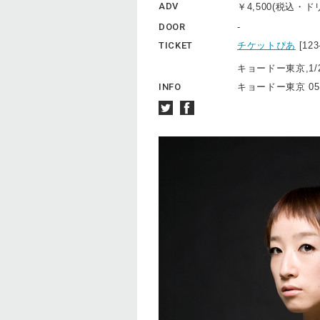
ADV
￥4,500(税込・
DOOR
-
TICKET
チケットぴあ
[12
キョードー東京,1/2
INFO
キョードー東京 0570