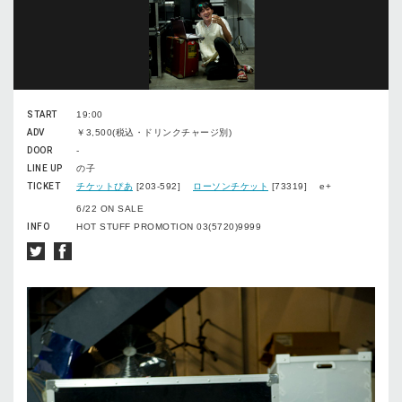
START
19:00
ADV
￥3,500(税込・ドリンクチャージ別)
DOOR
-
LINE UP
の子
TICKET
チケットぴあ
[203-592]
ローソンチケット
[73319] e+
6/22 ON SALE
INFO
HOT STUFF PROMOTION 03(5720)9999