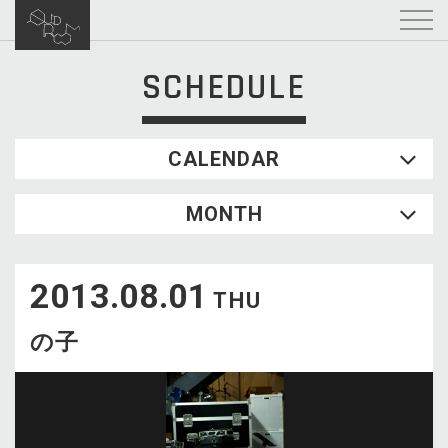
SCHEDULE
CALENDAR
2026.08
MONTH
SUN
MON
TUE
WED
THU
FRI
SAT
1
2013.08.01
2
3
4
5
6
7
8
THU
9
10
11
12
13
14
15
の子
16
17
18
19
20
21
22
23
24
25
26
27
28
29
30
31