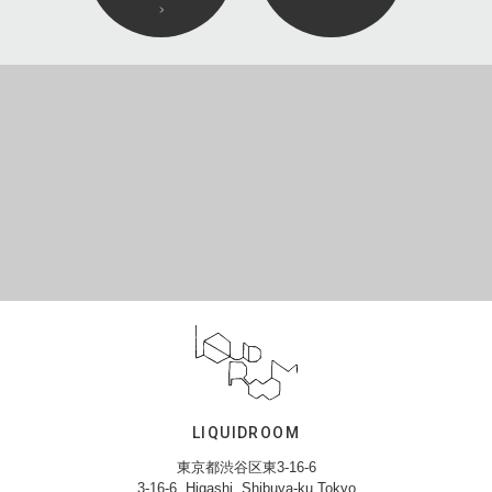
LIQUIDROOM
東京都渋谷区東3-16-6
3-16-6, Higashi, Shibuya-ku,Tokyo