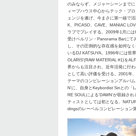
のみならず、メジャーシーンまでに
ィープハウス中心からテック・プロ
ェンジを遂げ、今まさに第一線で活躍
K、PICASO、CAVE、MANIAC
ラブでプレイする。2009年1月にはIB
受けベルリン・Panorama BarにてJ
し、その圧倒的な存在感を如何なく
いるDJ KATSUYA。1996年には世
OLARIS'(RAW MATERIAL #1
界からも注目され、近年活発に行わ
として高い評価を受ける。2001年、I
テーマのコンピレーションアルバム、’PHASE
N’に、自身とKeybordist Sin
RE SOULによる’DAWN’が収録され
ティストとしては初となる、NATURE S
dingsのレーベルコンピレーション第