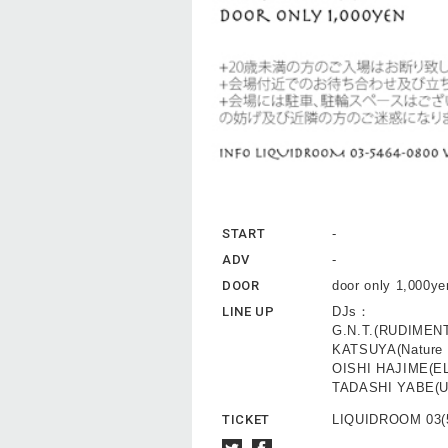
START
-
ADV
-
DOOR
door only 1,000ye
LINE UP
DJs：
G.N.T.(RUDIMEN
KATSUYA(Nature 
OISHI HAJIME(
TADASHI YABE(
TICKET
LIQUIDROOM 03(