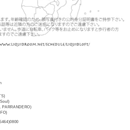
n
TS)
Soul)
EL PARRANDERO)
UFO)
5464)0800