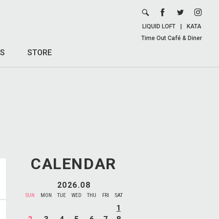
LIQUID LOFT
|
KATA
Time Out Café & Diner
S
STORE
CALENDAR
2026.08
SUN
MON
TUE
WED
THU
FRI
SAT
1