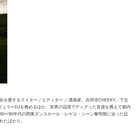
を愛するライター／エディター ／選曲家。吉祥寺CHEEKY、下北
レギュラーDJを務めるほか、世界の辺境でディグった音源を携えて都内
80〜90年代の関東ダンスホール・レゲエ・シーン黎明期に迫った証
れたばかり。