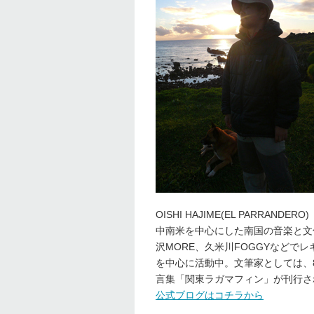
OISHI HAJIME(EL PARRANDERO)
中南米を中心にした南国の音楽と文化
沢MORE、久米川FOGGYなどで
を中心に活動中。文筆家としては、
言集「関東ラガマフィン」が刊行さ
公式ブログはコチラから