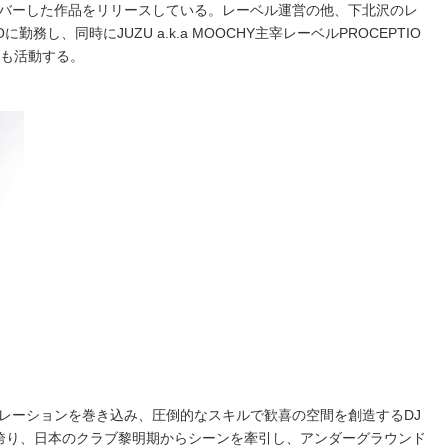
バーした作品をリリースしている。レーベル運営の他、下北沢のレ
Oに勤務し、同時にJUZU a.k.a MOOCHY主宰レーベルPROCEPTIO
しても活動する。
レーションを巻き込み、圧倒的なスキルで歓喜の空間を創造するDJ
上を誇り、日本のクラブ黎明期からシーンを牽引し、アンダーグラウンド