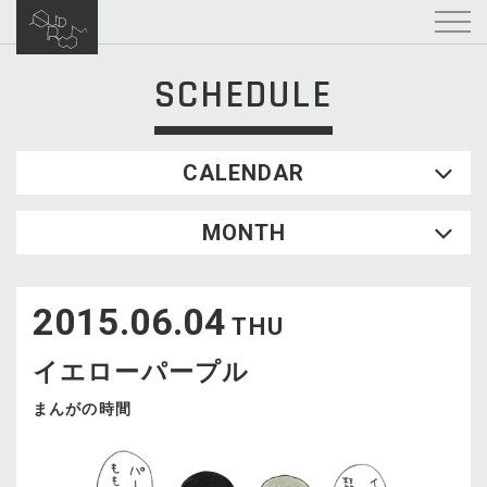
SCHEDULE
CALENDAR
2026.08
MONTH
SUN
MON
TUE
WED
THU
FRI
SAT
1
2015.06.04
2
3
4
5
6
7
8
THU
9
10
11
12
13
14
15
イエローパープル
16
17
18
19
20
21
22
23
24
25
26
27
28
29
まんがの時間
30
31