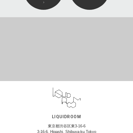
LIQUIDROOM
東京都渋谷区東3-16-6
3-16-6, Higashi, Shibuya-ku,Tokyo