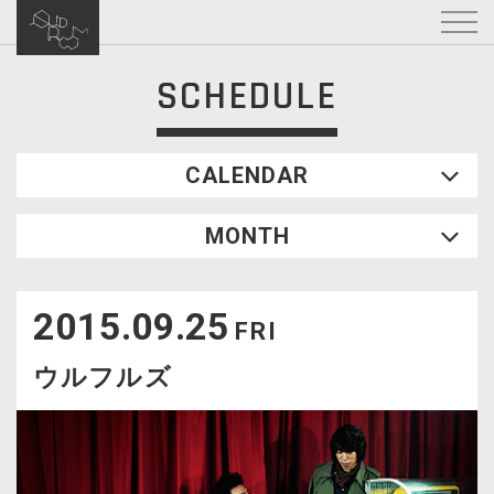
SCHEDULE
CALENDAR
2026.08
MONTH
SUN
MON
TUE
WED
THU
FRI
SAT
1
2015.09.25
2
3
4
5
6
7
8
FRI
9
10
11
12
13
14
15
ウルフルズ
16
17
18
19
20
21
22
23
24
25
26
27
28
29
30
31