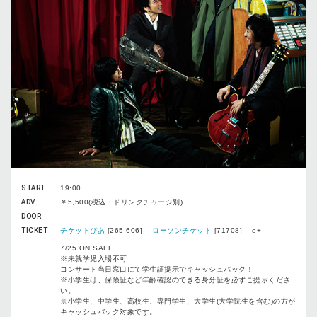
START
19:00
ADV
￥5,500(税込・ドリンクチャージ別)
DOOR
-
TICKET
チケットぴあ
[265-606]
ローソンチケット
[71708] e+
7/25 ON SALE
※未就学児入場不可
コンサート当日窓口にて学生証提示でキャッシュバック！
※小学生は、保険証など年齢確認のできる身分証を必ずご提示くださ
い。
※小学生、中学生、高校生、専門学生、大学生(大学院生を含む)の方が
キャッシュバック対象です。