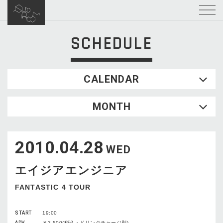
SCHEDULE
CALENDAR
2026.08
MONTH
SUN
MON
TUE
WED
THU
FRI
SAT
1
2010.04.28
2
3
4
5
6
7
8
WED
9
10
11
12
13
14
15
エイジアエンジニア
16
17
18
19
20
21
22
23
24
25
26
27
28
29
FANTASTIC 4 TOUR
30
31
START
19:00
ADV
￥3,500(税込・ドリンクチャージ別)