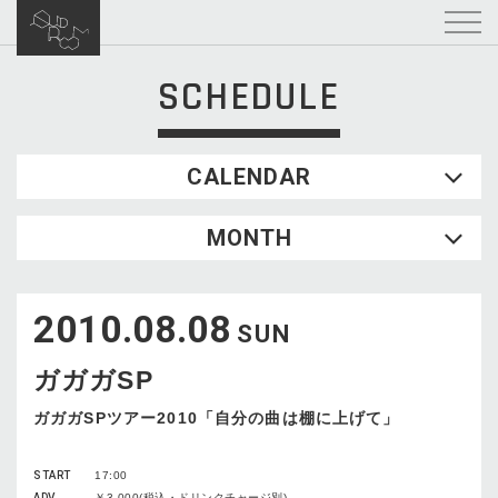
SCHEDULE
CALENDAR
2026.08
MONTH
SUN
MON
TUE
WED
THU
FRI
SAT
1
2010.08.08
2
3
4
5
6
7
8
SUN
9
10
11
12
13
14
15
ガガガSP
16
17
18
19
20
21
22
23
24
25
26
27
28
29
ガガガSPツアー2010「自分の曲は棚に上げて」
30
31
START
17:00
ADV
￥3,000(税込・ドリンクチャージ別)