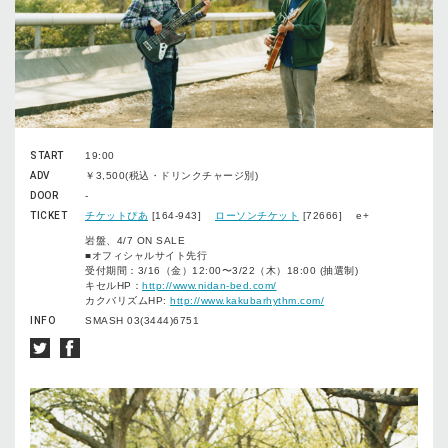
START
19:00
ADV
￥3,500(税込・ドリンクチャージ別)
DOOR
-
TICKET
チケットぴあ
[164-943]
ローソンチケット
[72666] e+
岩盤、4/7 ON SALE
■オフィシャルサイト先行
受付期間：3/16（金）12:00〜3/22（木）18:00 (抽選制)
キセルHP：
http://www.nidan-bed.com/
カクバリズムHP:
http://www.kakubarhythm.com/
INFO
SMASH 03(3444)6751