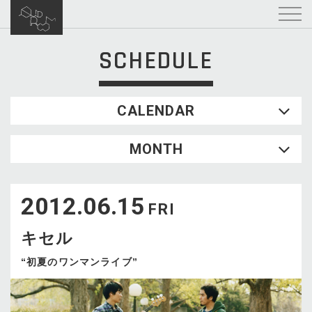
SCHEDULE
CALENDAR
2026.08
MONTH
SUN
MON
TUE
WED
THU
FRI
SAT
1
2012.06.15
2
3
4
5
6
7
8
FRI
9
10
11
12
13
14
15
キセル
16
17
18
19
20
21
22
23
24
25
26
27
28
29
“初夏のワンマンライブ”
30
31