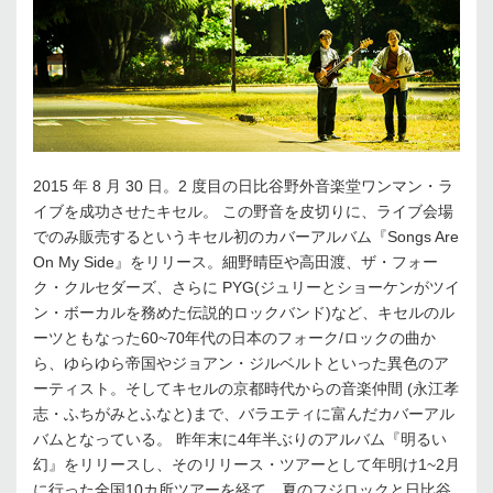
2015 年 8 月 30 日。2 度目の日比谷野外音楽堂ワンマン・ラ
イブを成功させたキセル。 この野音を皮切りに、ライブ会場
でのみ販売するというキセル初のカバーアルバム『Songs Are
On My Side』をリリース。細野晴臣や高田渡、ザ・フォー
ク・クルセダーズ、さらに PYG(ジュリーとショーケンがツイ
ン・ボーカルを務めた伝説的ロックバンド)など、キセルのル
ーツともなった60~70年代の日本のフォーク/ロックの曲か
ら、ゆらゆら帝国やジョアン・ジルベルトといった異色のア
ーティスト。そしてキセルの京都時代からの音楽仲間 (永江孝
志・ふちがみとふなと)まで、バラエティに富んだカバーアル
バムとなっている。 昨年末に4年半ぶりのアルバム『明るい
幻』をリリースし、そのリリース・ツアーとして年明け1~2月
に行った全国10カ所ツアーを経て、夏のフジロックと日比谷