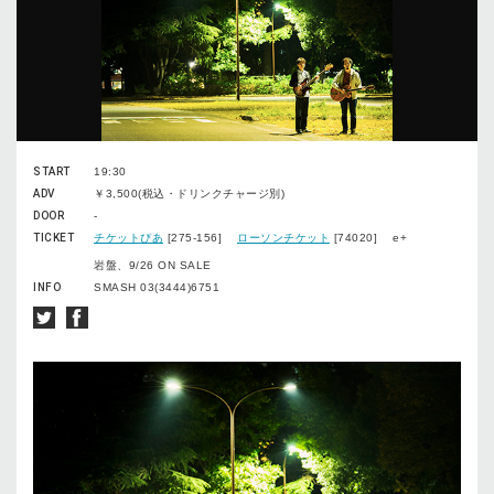
START
19:30
ADV
￥3,500(税込・ドリンクチャージ別)
DOOR
-
TICKET
チケットぴあ
[275-156]
ローソンチケット
[74020] e+
岩盤、9/26 ON SALE
INFO
SMASH 03(3444)6751