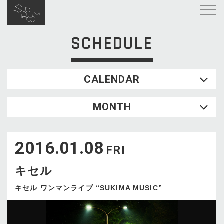
SCHEDULE
CALENDAR
2026.08
MONTH
SUN
MON
TUE
WED
THU
FRI
SAT
1
2016.01.08
2
3
4
5
6
7
8
FRI
9
10
11
12
13
14
15
キセル
16
17
18
19
20
21
22
23
24
25
26
27
28
29
キセル ワンマンライブ “SUKIMA MUSIC”
30
31