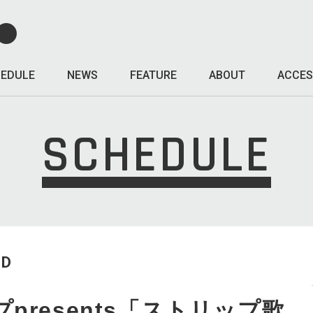
EDULE
NEWS
FEATURE
ABOUT
ACCES
SCHEDULE
ED
presents「ストリップ歌