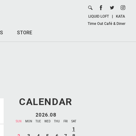
LIQUID LOFT
|
KATA
Time Out Café & Diner
S
STORE
CALENDAR
2026.08
SUN
MON
TUE
WED
THU
FRI
SAT
1