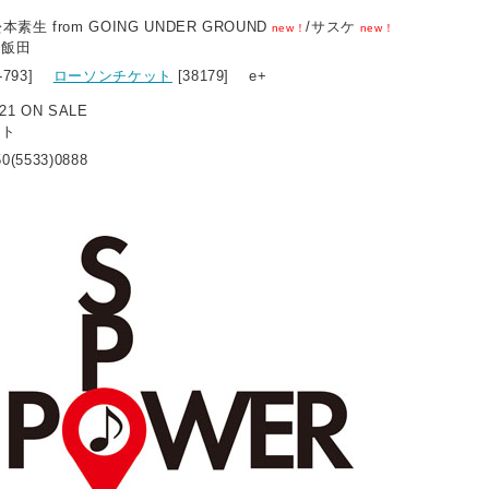
素生 from GOING UNDER GROUND
/サスケ
new！
new！
ズ飯田
5-793]
ローソンチケット
[38179] e+
21 ON SALE
ット
0(5533)0888