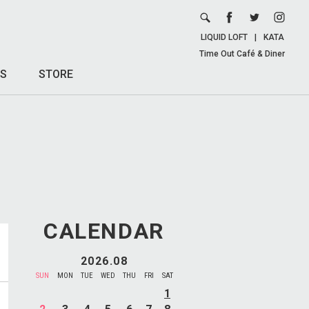
LIQUID LOFT
|
KATA
Time Out Café & Diner
S
STORE
CALENDAR
2026.08
SUN
MON
TUE
WED
THU
FRI
SAT
1