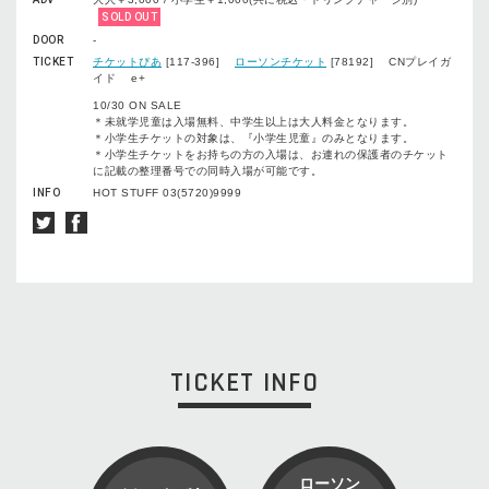
SOLD OUT
DOOR
-
TICKET
チケットぴあ
[117-396]
ローソンチケット
[78192] CNプレイガ
イド e+
10/30 ON SALE
＊未就学児童は入場無料、中学生以上は大人料金となります。
＊小学生チケットの対象は、『小学生児童』のみとなります。
＊小学生チケットをお持ちの方の入場は、お連れの保護者のチケット
に記載の整理番号での同時入場が可能です。
INFO
HOT STUFF 03(5720)9999
TICKET INFO
ローソン