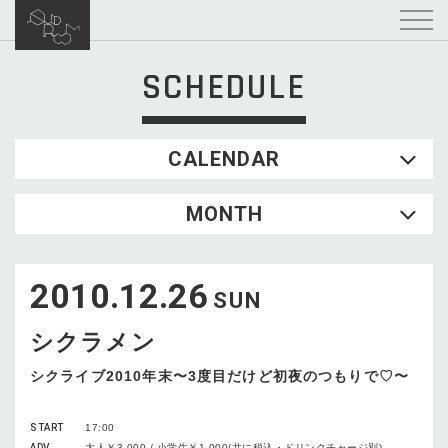
SCHEDULE
CALENDAR
2026.08
MONTH
SUN
MON
TUE
WED
THU
FRI
SAT
1
2010.12.26
2
3
4
5
6
7
8
SUN
9
10
11
12
13
14
15
シクラメン
16
17
18
19
20
21
22
23
24
25
26
27
28
29
シクライブ2010年末〜3度目だけど初夜のつもりで♡〜
30
31
START
17:00
ADV
大人￥3,000 / 小学生￥1,000(共に税込・ドリンクチャージ別)