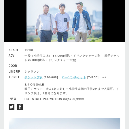
START
19:00
ADV
一般（小学生以上） ¥4,000(税込・ドリンクチャージ別)、親子チケッ
ト¥5,000(税込・ドリンクチャージ別)
DOOR
-
LINE UP
シクラメン
TICKET
チケットぴあ
[320-608]
ローソンチケット
[74955] e+
3/4 ON SALE
親子チケット：大人1名に対して小学生未満の子供2名まで入場可。ド
リンク代は、1名分になります。
INFO
HOT STUFF PROMOTION 03(5720)9999