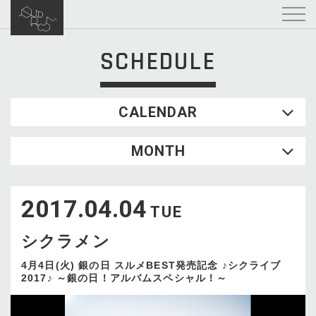
SCHEDULE
CALENDAR
2026.08
MONTH
SUN
MON
TUE
WED
THU
FRI
SAT
1
2017.04.04
2
3
4
5
6
7
8
TUE
9
10
11
12
13
14
15
シクラメン
16
17
18
19
20
21
22
23
24
25
26
27
28
29
4月4日(火) 銀の日 スルメBEST発売記念 ♪シクライブ
2017♪ ～銀の日！アルバムスペシャル！～
30
31