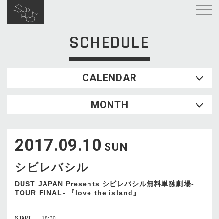
SCHEDULE
CALENDAR
2026.08
MONTH
SUN
MON
TUE
WED
THU
FRI
SAT
1
2017.09.10
2
3
4
5
6
7
8
SUN
9
10
11
12
13
14
15
シビレバシル
16
17
18
19
20
21
22
23
24
25
26
27
28
29
DUST JAPAN Presents シビレバシル無料単独劇場-
TOUR FINAL- 『love the island』
30
31
START
18:30