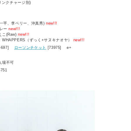
ドリンクチャージ別)
井一平、李ペリー、沖真秀)
new!!!
カレー
new!!!
(Raw)
new!!!
WHAPPERS（ずっく+サヌキナオヤ）
new!!!
9-697]
ローソンチケット
[73975] e+
入場不可
6751