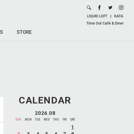
LIQUID LOFT
|
KATA
Time Out Café & Diner
S
STORE
CALENDAR
2026.08
SUN
MON
TUE
WED
THU
FRI
SAT
1