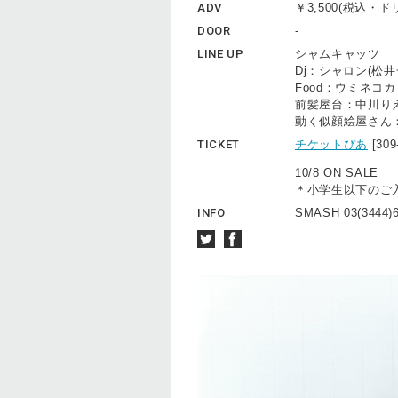
ADV
￥3,500(税込・
DOOR
-
LINE UP
シャムキャッツ
Dj：シャロン(松
Food：ウミネコ
前髪屋台：中川りえこ
動く似顔絵屋さん：
TICKET
チケットぴあ
[30
10/8 ON SALE
＊小学生以下のご
INFO
SMASH 03(3444)