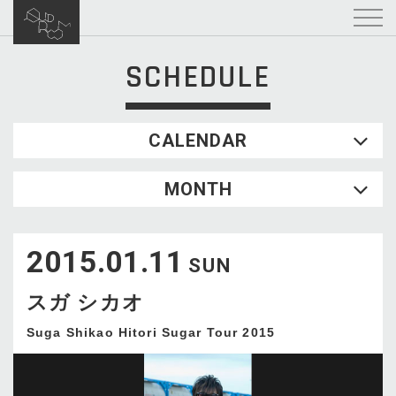
SCHEDULE
CALENDAR
2026.08
MONTH
SUN
MON
TUE
WED
THU
FRI
SAT
1
2015.01.11
2
3
4
5
6
7
8
SUN
9
10
11
12
13
14
15
スガ シカオ
16
17
18
19
20
21
22
23
24
25
26
27
28
29
Suga Shikao Hitori Sugar Tour 2015
30
31