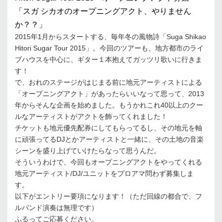
「スガ シカオのオープニングアクト、やりません
か？？」
2015年1月からスタートする、毎年冬の風物詩「Suga Shikao
Hitori Sugar Tour 2015」。今回のツアーも、地方都市のライ
ブハウスを中心に、ギター１本抱えてガッツリ歌いに行きま
す！
で、おれのステージがはじまる前に地元アーティストによる
「オープニングアクト」があったらいいなって思って、2013
年からそんな企画を始めました。もうかれこれ40以上のクー
ルなアーティストがアクトを飾ってくれました！
チケットも地元優先配券にしてもらってるし、その地元を軸
に頑張ってるDJとかアーティストと一緒に、その土地の音楽
シーンを盛り上げていけたらなって思うんだ。
そういうわけで、今回もオープニングアクトをやってくれる
地元アーティスト/DJ/ユニットをプロアマ問わず募集しま
す。
以下がエントリー要項になります！（ただ回線の都合で、フ
ルバンド演奏は無理です）
ふるってご応募ください。