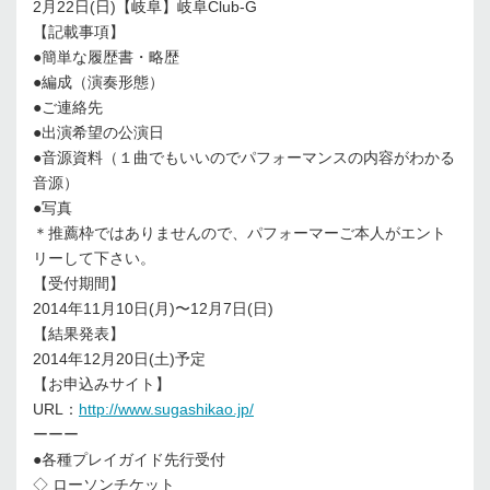
2月22日(日)【岐阜】岐阜Club-G
【記載事項】
●簡単な履歴書・略歴
●編成（演奏形態）
●ご連絡先
●出演希望の公演日
●音源資料（１曲でもいいのでパフォーマンスの内容がわかる
音源）
●写真
＊推薦枠ではありませんので、パフォーマーご本人がエント
リーして下さい。
【受付期間】
2014年11月10日(月)〜12月7日(日)
【結果発表】
2014年12月20日(土)予定
【お申込みサイト】
URL：
http://www.sugashikao.jp/
ーーー
●各種プレイガイド先行受付
◇ ローソンチケット