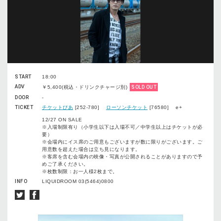
START
18:00
ADV
￥5,400(税込・ドリンクチャージ別)
SOLD OUT
DOOR
-
TICKET
チケットぴあ
[252-780]
ローソンチケット
[76580] e+
12/27 ON SALE
※入場制限有り（小学生以下は入場不可／中学生以上はチケットが必
要）
※会場内にイス席のご用意もございますが数に限りがございます。ご
用意数を超えた場合は立ち見になります。
※客席を含む会場内の映像・写真が公開されることがありますので予
めご了承ください。
※枚数制限：お一人様2枚まで。
INFO
LIQUIDROOM 03(5464)0800