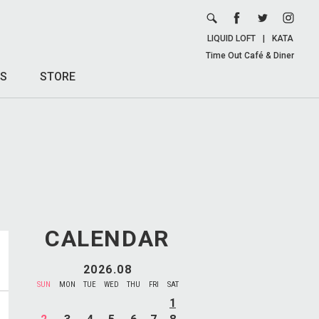
LIQUID LOFT
|
KATA
Time Out Café & Diner
S
STORE
CALENDAR
2026.08
SUN
MON
TUE
WED
THU
FRI
SAT
1