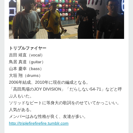
トリプルファイヤー
吉田 靖直（vocal）
鳥居 真道（guitar）
山本 慶幸（bass）
大垣 翔（drums）
2006年結成、2010年に現在の編成となる。
「高田馬場のJOY DIVISION」「だらしない54-71」などと呼
ぶ人もいた。
ソリッドなビートに等身大の歌詞をのせていてかっこいい。
人気がある。
メンバーはみな性格が良く、友達が多い。
http://triplefirefirefire.tumblr.com