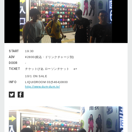
START
19:30
ADV
¥2800(税込・ドリンクチャージ別)
DOOR
-
TICKET
チケットぴあ ローソンチケット e+
10/1 ON SALE
INFO
LIQUIDROOM 03(5464)0800
http://www.dum-dum.tv/