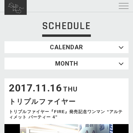
SCHEDULE
CALENDAR
2026.08
MONTH
SUN
MON
TUE
WED
THU
FRI
SAT
1
2017.11.16
2
3
4
5
6
7
8
THU
9
10
11
12
13
14
15
トリプルファイヤー
16
17
18
19
20
21
22
23
24
25
26
27
28
29
トリプルファイヤー『FIRE』発売記念ワンマン “アルテ
ィメット パーティー 4”
30
31