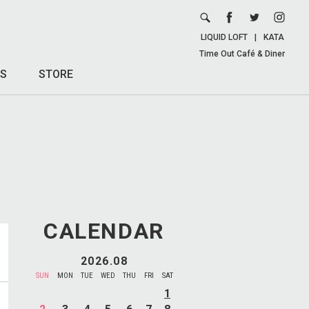
LIQUID LOFT
|
KATA
Time Out Café & Diner
S
STORE
CALENDAR
2026.08
SUN
MON
TUE
WED
THU
FRI
SAT
1