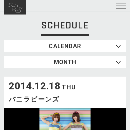
SCHEDULE
CALENDAR
2026.08
MONTH
SUN
MON
TUE
WED
THU
FRI
SAT
1
2014.12.18
2
3
4
5
6
7
8
THU
9
10
11
12
13
14
15
バニラビーンズ
16
17
18
19
20
21
22
23
24
25
26
27
28
29
30
31