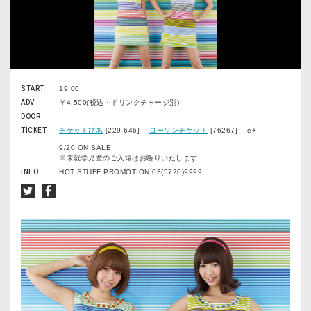
START
19:00
ADV
￥4,500(税込・ドリンクチャージ別)
DOOR
-
TICKET
チケットぴあ
[229-646]
ローソンチケット
[76267] e+
9/20 ON SALE
※未就学児童のご入場はお断りいたします
INFO
HOT STUFF PROMOTION 03(5720)9999