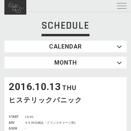
SCHEDULE
CALENDAR
2026.08
MONTH
SUN
MON
TUE
WED
THU
FRI
SAT
1
2016.10.13
2
3
4
5
6
7
8
THU
9
10
11
12
13
14
15
ヒステリックパニック
16
17
18
19
20
21
22
23
24
25
26
27
28
29
START
19:00
30
31
ADV
￥3,300(税込・ドリンクチャージ別)
DOOR
-