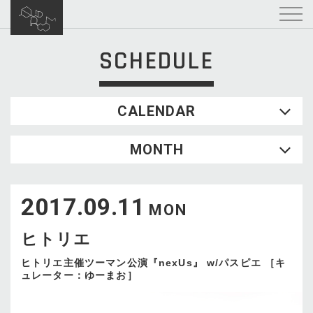
SCHEDULE
CALENDAR
2026.08
MONTH
SUN
MON
TUE
WED
THU
FRI
SAT
1
2017.09.11
2
3
4
5
6
7
8
MON
9
10
11
12
13
14
15
ヒトリエ
16
17
18
19
20
21
22
23
24
25
26
27
28
29
ヒトリエ主催ツーマン公演『nexUs』 w/パスピエ ［キ
ュレーター：ゆーまお］
30
31