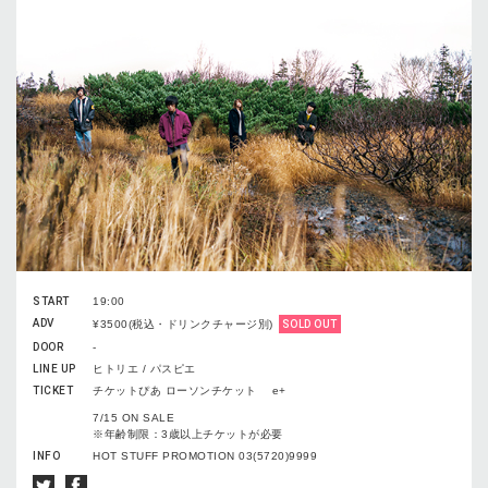
START
19:00
ADV
¥3500(税込・ドリンクチャージ別)
SOLD OUT
DOOR
-
LINE UP
ヒトリエ / パスピエ
TICKET
チケットぴあ ローソンチケット e+
7/15 ON SALE
※年齢制限：3歳以上チケットが必要
INFO
HOT STUFF PROMOTION 03(5720)9999