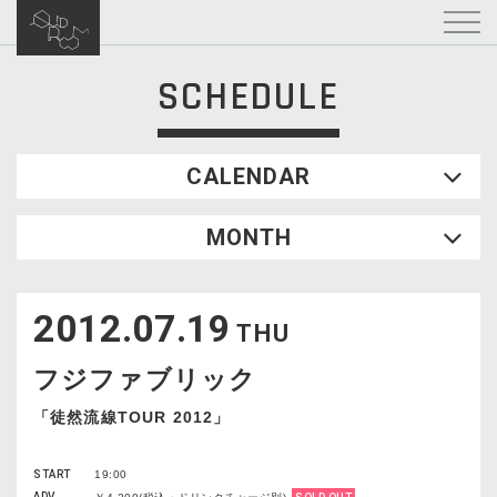
SCHEDULE
CALENDAR
2026.08
MONTH
SUN
MON
TUE
WED
THU
FRI
SAT
1
2012.07.19
2
3
4
5
6
7
8
THU
9
10
11
12
13
14
15
フジファブリック
16
17
18
19
20
21
22
23
24
25
26
27
28
29
「徒然流線TOUR 2012」
30
31
START
19:00
ADV