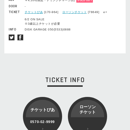
￥4,200(税込・ドリンクチャージ別)
SOLD OUT
DOOR
-
TICKET
チケットぴあ
[170-964]
ローソンチケット
[78649] e+
6/2 ON SALE
※3歳以上チケットが必要
INFO
DISK GARAGE 050(5533)0888
TICKET INFO
ローソン
チケットぴあ
チケット
0570-02-9999