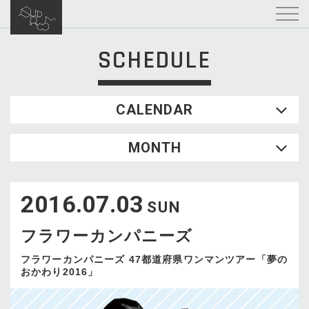
SCHEDULE
CALENDAR
2026.08
MONTH
SUN
MON
TUE
WED
THU
FRI
SAT
1
2016.07.03
2
3
4
5
6
7
8
SUN
9
10
11
12
13
14
15
フラワーカンパニーズ
16
17
18
19
20
21
22
23
24
25
26
27
28
29
フラワーカンパニーズ 47都道府県ワンマンツアー「夢の
おかわり2016」
30
31