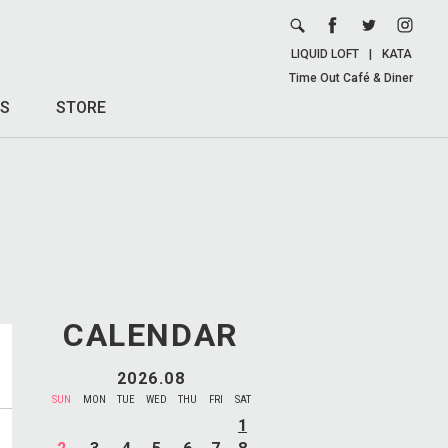
LIQUID LOFT
|
KATA
Time Out Café & Diner
S
STORE
CALENDAR
2026.08
SUN
MON
TUE
WED
THU
FRI
SAT
1