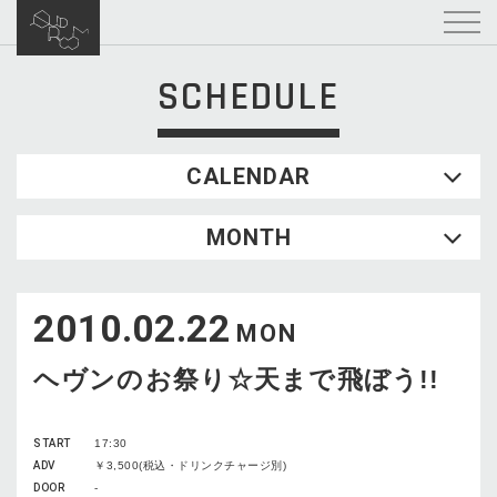
SCHEDULE
CALENDAR
2026.08
MONTH
SUN
MON
TUE
WED
THU
FRI
SAT
1
2010.02.22
2
3
4
5
6
7
8
MON
9
10
11
12
13
14
15
ヘヴンのお祭り☆天まで飛ぼう!!
16
17
18
19
20
21
22
23
24
25
26
27
28
29
START
17:30
30
31
ADV
￥3,500(税込・ドリンクチャージ別)
DOOR
-