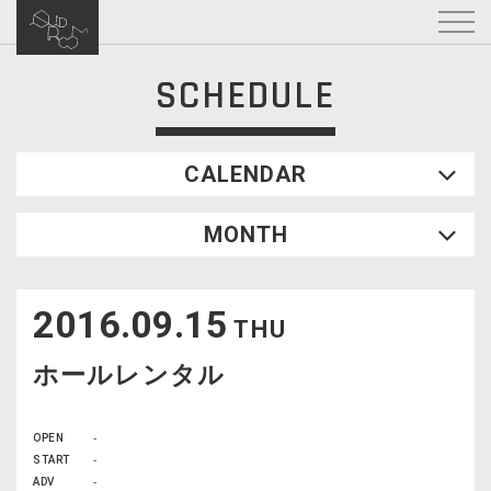
SCHEDULE
CALENDAR
2026.08
MONTH
SUN
MON
TUE
WED
THU
FRI
SAT
1
2016.09.15
2
3
4
5
6
7
8
THU
9
10
11
12
13
14
15
ホールレンタル
16
17
18
19
20
21
22
23
24
25
26
27
28
29
OPEN
-
30
31
START
-
ADV
-