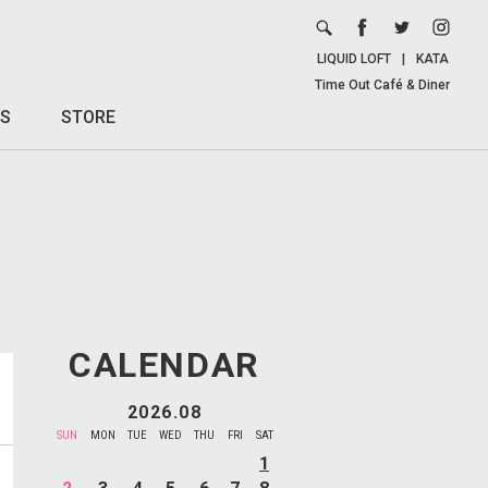
LIQUID LOFT
|
KATA
Time Out Café & Diner
S
STORE
CALENDAR
2026.08
SUN
MON
TUE
WED
THU
FRI
SAT
1