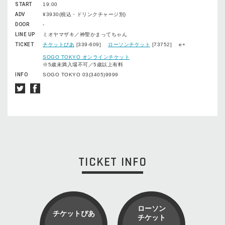
START
19:00
ADV
¥3930(税込・ドリンクチャージ別)
DOOR
-
LINE UP
ミオヤマザキ／神聖かまってちゃん
TICKET
チケットぴあ
[339-609]
ローソンチケット
[73752] e+
SOGO TOKYO オンラインチケット
※5歳未満入場不可／5歳以上有料
INFO
SOGO TOKYO 03(3405)9999
TICKET INFO
ローソン
チケットぴあ
チケット