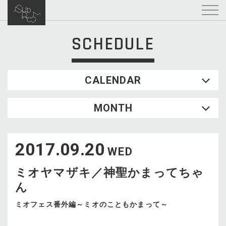
SCHEDULE
CALENDAR
2026.08
MONTH
SUN
MON
TUE
WED
THU
FRI
SAT
1
2017.09.20
2
3
4
5
6
7
8
WED
9
10
11
12
13
14
15
ミオヤマザキ／神聖かまってちゃ
16
17
18
19
20
21
22
ん
23
24
25
26
27
28
29
30
31
ミオフェス番外編～ミオのこともかまって～