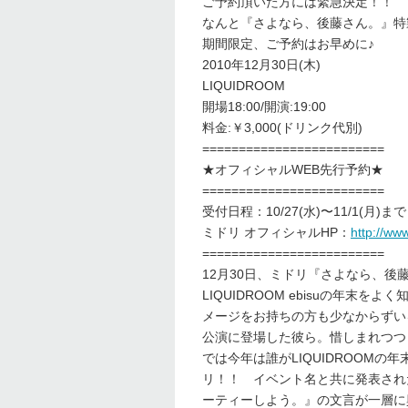
ご予約頂いた方には緊急決定！！
なんと『さよなら、後藤さん。』特
期間限定、ご予約はお早めに♪
2010年12月30日(木)
LIQUIDROOM
開場18:00/開演:19:00
料金:￥3,000(ドリンク代別)
=========================
★オフィシャルWEB先行予約★
=========================
受付日程：10/27(水)〜11/1(月)まで
ミドリ オフィシャルHP：
http://ww
=========================
12月30日、ミドリ『さよなら、後
LIQUIDROOM ebisuの年
メージをお持ちの方も少なからずい
公演に登場した彼ら。惜しまれつつも
では今年は誰がLIQUIDROOM
リ！！ イベント名と共に発表され
ーティーしよう。』の文言が一層に