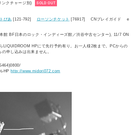
ドリンクチャージ別)
SOLD OUT
トぴあ
[121-792]
ローソンチケット
[76917] CNプレイガイド e
OM
(新宿本館 BF日本のロック・インディーズ館／渋谷中古センター), 11/7 ON
:00からLIQUIDROOM HPにて先行予約有り。お一人様2枚まで。PCからの
らの申し込みは出来ません。
464)0800/
ルHP
http://www.midori072.com