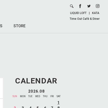
LIQUID LOFT
|
KATA
Time Out Café & Diner
S
STORE
CALENDAR
2026.08
SUN
MON
TUE
WED
THU
FRI
SAT
1