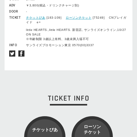
ADV
￥3,800(税込・ドリンクチャージ別)
DOOR
-
TICKET
チケットぴあ
[183-109]
ローソンチケット
[75249] CNプレイガ
イド e+
little HEARTS.,little HEARTS. 新宿店, サンライズオンライン,10/27
ON SALE
※年齢制限 3歳以上有料、3歳未満入場不可
INFO
サンライズプロモーション東京 0570(00)3337
TICKET INFO
ローソン
チケットぴあ
チケット