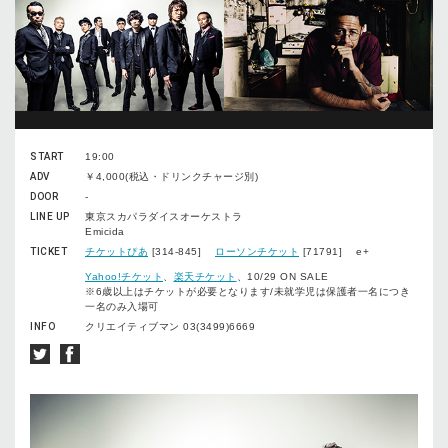
START
19:00
ADV
￥4,000(税込・ドリンクチャージ別)
DOOR
-
LINE UP
東京スカパラダイスオーケストラ
Emicida
TICKET
チケットぴあ
[314-845]
ローソンチケット
[71791] e+
Yahoo!チケット
、
楽天チケット
、10/29 ON SALE
※6歳以上はチケットが必要となります/未就学児は保護者一名につき
一名のみ入場可
INFO
クリエイティブマン 03(3499)6669