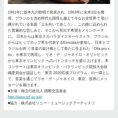
1961年に坂本九の歌唱で発表され、1963年に全米1位を獲
得、ブラジルも含め時代も国境も越えて今なお全世界で 歌い
継がれている名曲『上を向いて歩こう』。この曲に込められ
た普遍的な悲しみと、そこから見出す希望をメインテーマ
に、 日本からは東京スカパラダイスオーケストラ、ブラジル
からはヒップホップ界を代表するEmicidaが参加し、日本とブ
ラジルを跨 ぐ音楽の架け橋として新たに生まれた「Olla pro c
éu」を東京で再現し、リオ・デ・ジャネイロ・オリンピック
から東京オリンピック へのバトンタッチを盛り上げます。本
コンサートは東京オリンピック・パラリンピック競技大会組
織委員会が認証した「東京 2020応援プログラム」の一環とし
て、音楽を通じてリオ・デ・ジャネイロ、東京、世界にメッ
セージを届けます。
■主催：独立行政法人 国際交流基金
http://www.jpf.go.jp/j/
■協力：株式会社ソニー・ミュージックアーティスツ