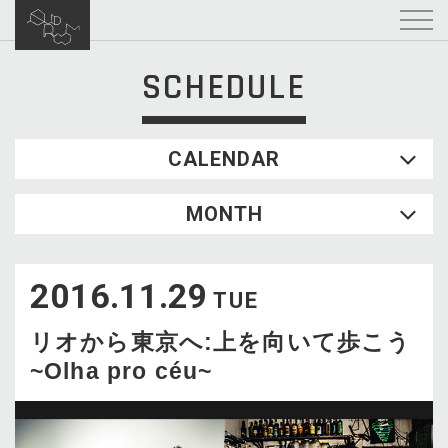
SCHEDULE
CALENDAR
2026.08
MONTH
SUN
MON
TUE
WED
THU
FRI
SAT
1
2016.11.29
2
3
4
5
6
7
8
TUE
9
10
11
12
13
14
15
リオから東京へ:上を向いて歩こう
16
17
18
19
20
21
22
~Olha pro céu~
23
24
25
26
27
28
29
30
31