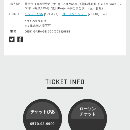
LINE UP
藍井エイル/河野マリナ（Guest Vocal）/喜多村英梨（Guest Vocal）/
DJ和（転換BGM）/流田Project/やなぎなぎ (五十音順)
TICKET
チケットぴあ
[171-121]
ローソンチケット
[78748] e+
6/23 ON SALE
※3歳未満入場不可
INFO
DISK GARAGE 050(5533)0888
TICKET INFO
ローソン
チケットぴあ
チケット
0570-02-9999