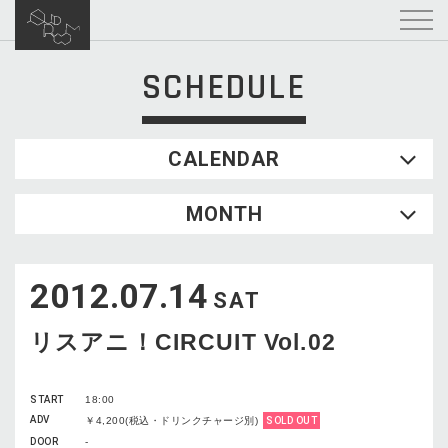
SCHEDULE
CALENDAR
2026.08
MONTH
SUN
MON
TUE
WED
THU
FRI
SAT
1
2012.07.14
2
3
4
5
6
7
8
SAT
9
10
11
12
13
14
15
リスアニ！CIRCUIT Vol.02
16
17
18
19
20
21
22
23
24
25
26
27
28
29
START
18:00
30
31
ADV
￥4,200(税込・ドリンクチャージ別)
SOLD OUT
DOOR
-